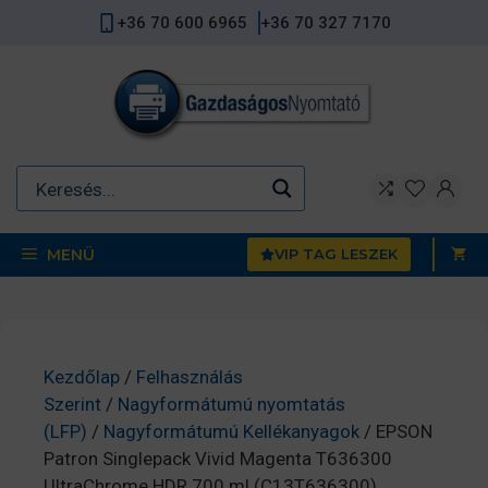
Kilépés
+36 70 600 6965
+36 70 327 7170
a
tartalomba
MENÜ
VIP TAG LESZEK
Kezdőlap
/
Felhasználás
Szerint
/
Nagyformátumú nyomtatás
(LFP)
/
Nagyformátumú Kellékanyagok
/ EPSON
Patron Singlepack Vivid Magenta T636300
UltraChrome HDR 700 ml (C13T636300)