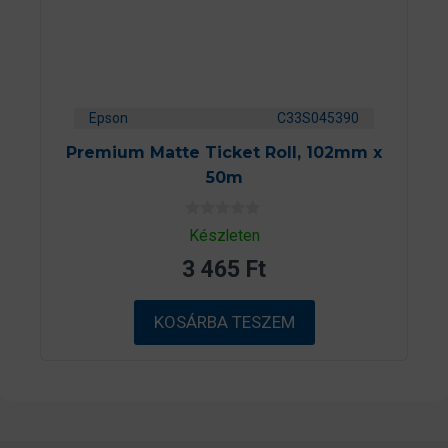
Epson
C33S045390
Premium Matte Ticket Roll, 102mm x
50m
0
Készleten
a
z
3 465
Ft
5
-
b
ő
KOSÁRBA TESZEM
l