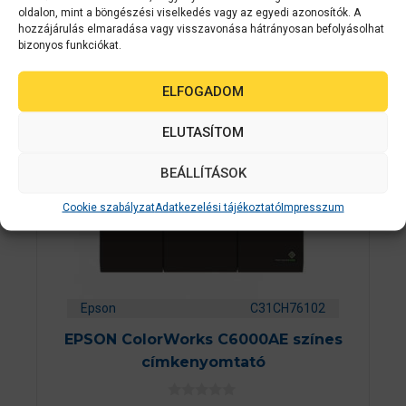
l
oldalon, mint a böngészési viselkedés vagy az egyedi azonosítók. A
hozzájárulás elmaradása vagy visszavonása hátrányosan befolyásolhat
bizonyos funkciókat.
ELFOGADOM
ELUTASÍTOM
BEÁLLÍTÁSOK
Cookie szabályzat
Adatkezelési tájékoztató
Impresszum
Epson
C31CH76102
EPSON ColorWorks C6000AE színes
címkenyomtató