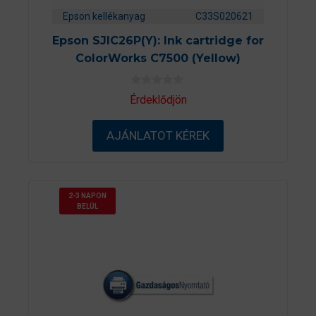
Epson kellékanyag
C33S020621
Epson SJIC26P(Y): Ink cartridge for
ColorWorks C7500 (Yellow)
0
Érdeklődjön
a
z
5
AJÁNLATOT KÉREK
-
b
ő
l
2-3 NAPON
BELÜL