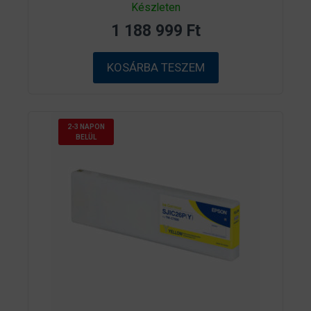
0
Készleten
a
z
1 188 999
Ft
5
-
b
ő
KOSÁRBA TESZEM
l
2-3 NAPON
BELÜL