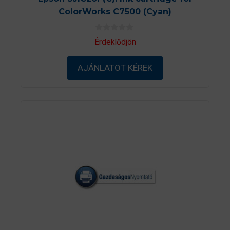
ColorWorks C7500 (Cyan)
0
Érdeklődjön
a
z
5
AJÁNLATOT KÉREK
-
b
ő
l