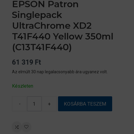
EPSON Patron
Singlepack
UltraChrome XD2
T41F440 Yellow 350ml
(C13T41F440)
61 319
Ft
Az elmúlt 30 nap legalacsonyabb ára ugyanez volt.
Készleten
-
+
KOSÁRBA TESZEM
EPSON
Patron
Singlepack
UltraChrome