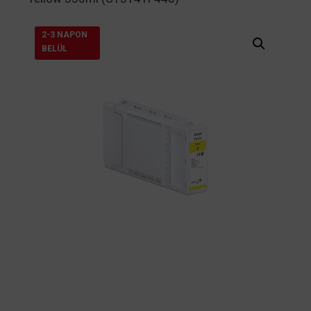
2-3 NAPON
BELÜL