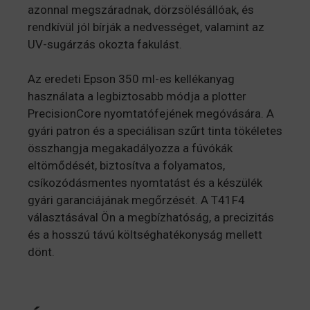
azonnal megszáradnak, dörzsölésállóak, és
rendkívül jól bírják a nedvességet, valamint az
UV-sugárzás okozta fakulást.
Az eredeti Epson 350 ml-es kellékanyag
használata a legbiztosabb módja a plotter
PrecisionCore nyomtatófejének megóvására. A
gyári patron és a speciálisan szűrt tinta tökéletes
összhangja megakadályozza a fúvókák
eltömődését, biztosítva a folyamatos,
csíkozódásmentes nyomtatást és a készülék
gyári garanciájának megőrzését. A T41F4
választásával Ön a megbízhatóság, a precizitás
és a hosszú távú költséghatékonyság mellett
dönt.