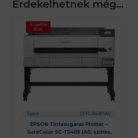
Érdekelhetnek még…
2-3 NAPON
BELÜL
Epson
C11CJ56301A0
EPSON Tintasugaras Plotter –
SureColor SC-T5405 (A0, színes,