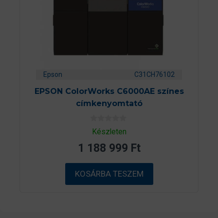
Epson
C31CH76102
EPSON ColorWorks C6000AE színes
címkenyomtató
0
Készleten
a
z
1 188 999
Ft
5
-
b
ő
KOSÁRBA TESZEM
l