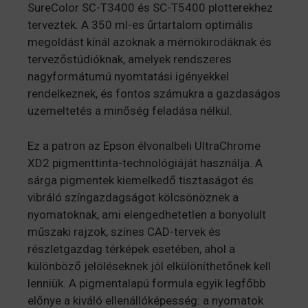
SureColor SC-T3400 és SC-T5400 plotterekhez
terveztek. A 350 ml-es űrtartalom optimális
megoldást kínál azoknak a mérnökirodáknak és
tervezőstúdióknak, amelyek rendszeres
nagyformátumú nyomtatási igényekkel
rendelkeznek, és fontos számukra a gazdaságos
üzemeltetés a minőség feladása nélkül.
Ez a patron az Epson élvonalbeli UltraChrome
XD2 pigmenttinta-technológiáját használja. A
sárga pigmentek kiemelkedő tisztaságot és
vibráló színgazdagságot kölcsönöznek a
nyomatoknak, ami elengedhetetlen a bonyolult
műszaki rajzok, színes CAD-tervek és
részletgazdag térképek esetében, ahol a
különböző jelöléseknek jól elkülöníthetőnek kell
lenniük. A pigmentalapú formula egyik legfőbb
előnye a kiváló ellenállóképesség: a nyomatok