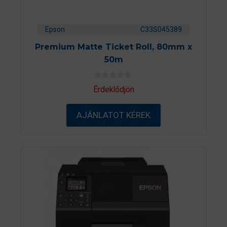
Epson
C33S045389
Premium Matte Ticket Roll, 80mm x
50m
0
Érdeklődjön
a
z
5
AJÁNLATOT KÉREK
-
b
ő
l