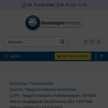
Kilépés
+36 70 600 6965
+36 70 327 7170
a
tartalomba
MENÜ
VIP TAG LESZEK
Kezdőlap
/
Felhasználás
Szerint
/
Nagyformátumú nyomtatás
(LFP)
/
Nagyformátumú Kellékanyagok
/ EPSON
Patron Singlepack UltraChrome XD2 T41F440
Yellow 350ml (C13T41F440)