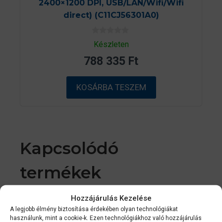
2400×1200 DPI, USB/LAN/Wifi/Wifi
direct) (C11CJ56301A0)
0
Készleten
a
z
788 335
Ft
5
-
b
ő
KOSÁRBA TESZEM
l
Kapcsolódó
termékek
Hozzájárulás Kezelése
2-3 NAPON
A legjobb élmény biztosítása érdekében olyan technológiákat
BELÜL
használunk, mint a cookie-k. Ezen technológiákhoz való hozzájárulás