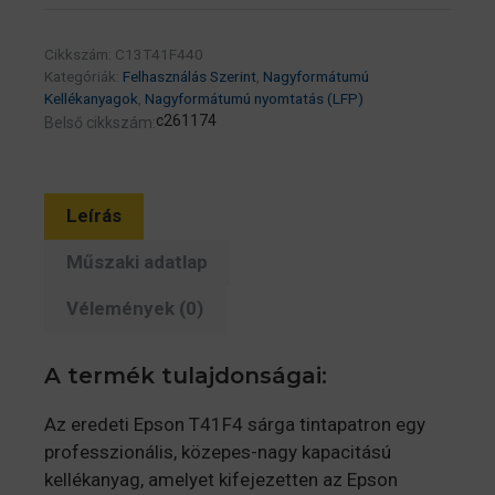
XD2
T41F440
Cikkszám:
C13T41F440
Yellow
Kategóriák:
Felhasználás Szerint
,
Nagyformátumú
350ml
Kellékanyagok
,
Nagyformátumú nyomtatás (LFP)
(C13T41F440)
c261174
Belső cikkszám:
mennyiség
Leírás
Műszaki adatlap
Vélemények (0)
A termék tulajdonságai:
Az eredeti Epson T41F4 sárga tintapatron egy
professzionális, közepes-nagy kapacitású
kellékanyag, amelyet kifejezetten az Epson