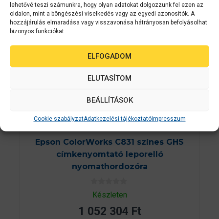
lehetővé teszi számunkra, hogy olyan adatokat dolgozzunk fel ezen az
oldalon, mint a böngészési viselkedés vagy az egyedi azonosítók. A
hozzájárulás elmaradása vagy visszavonása hátrányosan befolyásolhat
bizonyos funkciókat.
ELFOGADOM
ELUTASÍTOM
BEÁLLÍTÁSOK
Cookie szabályzat
Adatkezelési tájékoztató
Impresszum
Epson
C11CC68132
Epson ColorWorks C831 színes GHS
címkenyomtató leporelló
nyomathordozóra
0
Készleten
a
z
1 052 304
Ft
5
-