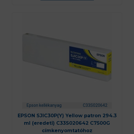
Epson kellékanyag
C33S020642
EPSON SJIC30P(Y) Yellow patron 294.3
ml (eredeti) C33S020642 C7500G
címkenyomtatóhoz