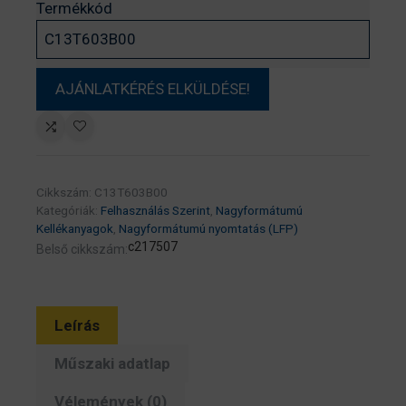
Termékkód
Cikkszám:
C13T603B00
Kategóriák:
Felhasználás Szerint
,
Nagyformátumú
Kellékanyagok
,
Nagyformátumú nyomtatás (LFP)
c217507
Belső cikkszám:
Leírás
Műszaki adatlap
Vélemények (0)