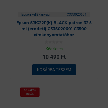
Epson kellékanyag
C33S020601
Epson SJIC22P(K) BLACK patron 32.5
ml (eredeti) C33S020601 C3500
címkenyomtatóhoz
0
Készleten
a
z
10 490
Ft
5
-
b
ő
KOSÁRBA TESZEM
l
2-3 NAPON
BELÜL