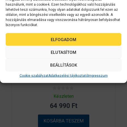
használunk, mint a cookie-k. Ezen technológiákhoz való hozzájárulás
lehetővé teszi számunkra, hogy olyan adatokat dolgozzunk fel ezen az
oldalon, mint a böngészési viselkedés vagy az egyedi azonosítók. A
hozzájárulás elmaradása vagy visszavonása hátrányosan befolyásolhat
bizonyos funkciókat.
ELFOGADOM
ELUTASÍTOM
Epson kellékanyag
C33S020640
BEÁLLÍTÁSOK
EPSON SJIC30P(C) Cyan patron 294.3
ml (eredeti) C33S020640 C7500G
Cookie szabályzat
Adatkezelési tájékoztató
Impresszum
címkenyomtatóhoz
0
Készleten
a
z
64 990
Ft
5
-
b
ő
KOSÁRBA TESZEM
l