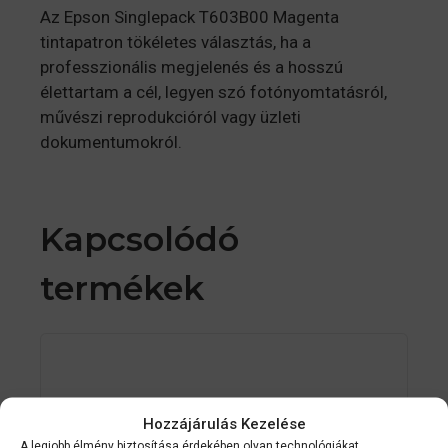
Az Epson Singlepack T603B00 Magenta
tintapatron tökéletes választás, ha a
professzionális megjelenés és a hosszú
élettartam a cél, legyen szó fotónyomtatásról,
művészi reprodukcióról vagy üzleti
dokumentumokról.
Kapcsolódó
termékek
Hozzájárulás Kezelése
A legjobb élmény biztosítása érdekében olyan technológiákat