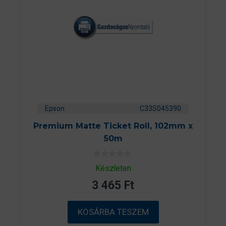
Epson
C33S045390
Premium Matte Ticket Roll, 102mm x
50m
0
Készleten
a
z
3 465
Ft
5
-
b
ő
KOSÁRBA TESZEM
l