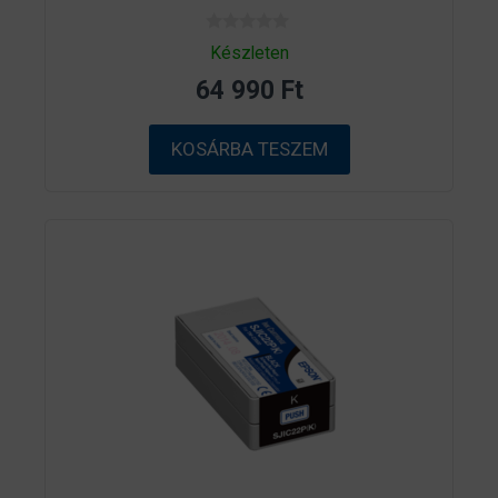
0
Készleten
a
z
64 990
Ft
5
-
b
ő
KOSÁRBA TESZEM
l