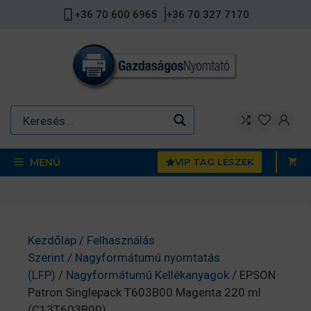
Kilépés
+36 70 600 6965
+36 70 327 7170
a
tartalomba
MENÜ
VIP TAG LESZEK
Kezdőlap
/
Felhasználás
Szerint
/
Nagyformátumú nyomtatás
(LFP)
/
Nagyformátumú Kellékanyagok
/ EPSON
Patron Singlepack T603B00 Magenta 220 ml
(C13T603B00)