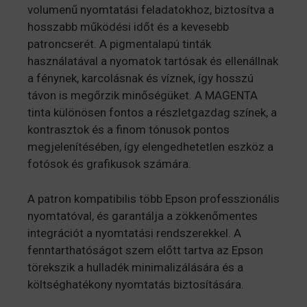
volumenű nyomtatási feladatokhoz, biztosítva a
hosszabb működési időt és a kevesebb
patroncserét. A pigmentalapú tinták
használatával a nyomatok tartósak és ellenállnak
a fénynek, karcolásnak és víznek, így hosszú
távon is megőrzik minőségüket. A MAGENTA
tinta különösen fontos a részletgazdag színek, a
kontrasztok és a finom tónusok pontos
megjelenítésében, így elengedhetetlen eszköz a
fotósok és grafikusok számára.
A patron kompatibilis több Epson professzionális
nyomtatóval, és garantálja a zökkenőmentes
integrációt a nyomtatási rendszerekkel. A
fenntarthatóságot szem előtt tartva az Epson
törekszik a hulladék minimalizálására és a
költséghatékony nyomtatás biztosítására.