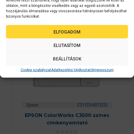
lehetővé teszi számunkra, hogy olyan adatokat dolgozzunk fel ezen az
oldalon, mint a böngészési viselkedés vagy az egyedi azonosítók. A
hozzájárulás elmaradása vagy visszavonása hátrányosan befolyásolhat
bizonyos funkciókat.
2-3 NAPON
BELÜL
ELFOGADOM
ELUTASÍTOM
BEÁLLÍTÁSOK
Cookie szabályzat
Adatkezelési tájékoztató
Impresszum
Epson
C31CD54012CD
EPSON ColorWorks C3500 színes
címkenyomtató