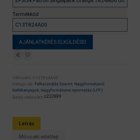
Termékkód
Cikkszám:
C13T824A00
Kategóriák:
Felhasználás Szerint
,
Nagyformátumú
Kellékanyagok
,
Nagyformátumú nyomtatás (LFP)
c222889
Belső cikkszám:
Leírás
Műszaki adatlap