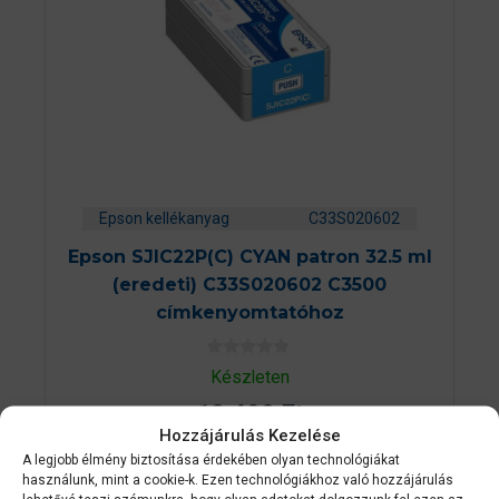
Epson kellékanyag
C33S020602
Epson SJIC22P(C) CYAN patron 32.5 ml
(eredeti) C33S020602 C3500
címkenyomtatóhoz
0
Készleten
a
z
10 490
Ft
5
-
Hozzájárulás Kezelése
b
A legjobb élmény biztosítása érdekében olyan technológiákat
ő
KOSÁRBA TESZEM
l
használunk, mint a cookie-k. Ezen technológiákhoz való hozzájárulás