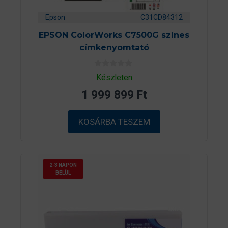
Epson
C31CD84312
EPSON ColorWorks C7500G színes
címkenyomtató
0
Készleten
a
z
1 999 899
Ft
5
-
b
ő
KOSÁRBA TESZEM
l
2-3 NAPON
BELÜL