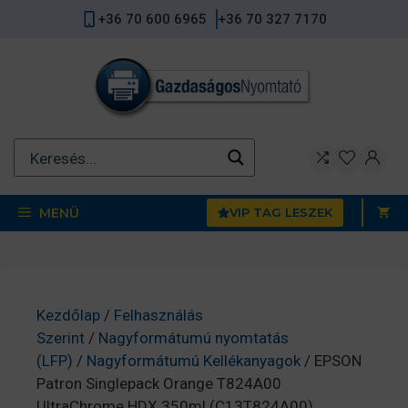
Kilépés
+36 70 600 6965
+36 70 327 7170
a
tartalomba
MENÜ
VIP TAG LESZEK
Kezdőlap
/
Felhasználás
Szerint
/
Nagyformátumú nyomtatás
(LFP)
/
Nagyformátumú Kellékanyagok
/ EPSON
Patron Singlepack Orange T824A00
UltraChrome HDX 350ml (C13T824A00)