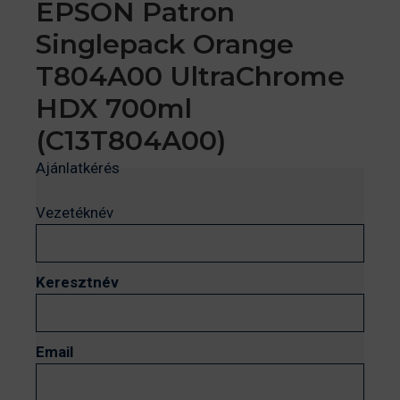
EPSON Patron
Singlepack Orange
T804A00 UltraChrome
HDX 700ml
(C13T804A00)
Ajánlatkérés
Vezetéknév
Keresztnév
Email