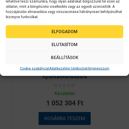
lehetővé teszi számunkra, hogy olyan adatokat dolgozzunk fel ezen az
oldalon, mint a böngészési viselkedés vagy az egyedi azonosítók. A
hozzájárulás elmaradása vagy visszavonása hátrányosan befolyásolhat
bizonyos funkciókat.
ELFOGADOM
ELUTASÍTOM
Epson
C11CC68132
BEÁLLÍTÁSOK
Epson ColorWorks C831 színes GHS
Cookie szabályzat
Adatkezelési tájékoztató
Impresszum
címkenyomtató leporelló
nyomathordozóra
0
Készleten
a
z
1 052 304
Ft
5
-
b
ő
KOSÁRBA TESZEM
l