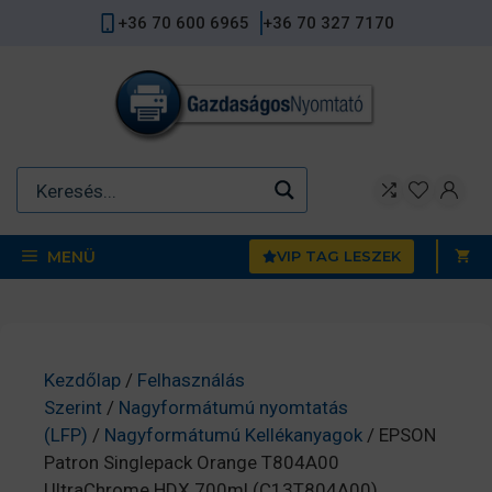
Kilépés
+36 70 600 6965
+36 70 327 7170
a
tartalomba
MENÜ
VIP TAG LESZEK
Kezdőlap
/
Felhasználás
Szerint
/
Nagyformátumú nyomtatás
(LFP)
/
Nagyformátumú Kellékanyagok
/ EPSON
Patron Singlepack Orange T804A00
UltraChrome HDX 700ml (C13T804A00)