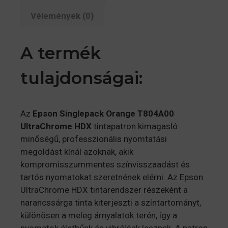
Vélemények (0)
A termék
tulajdonságai:
Az
Epson Singlepack Orange T804A00
UltraChrome HDX
tintapatron kimagasló
minőségű, professzionális nyomtatási
megoldást kínál azoknak, akik
kompromisszummentes színvisszaadást és
tartós nyomatokat szeretnének elérni. Az Epson
UltraChrome HDX tintarendszer részeként a
narancssárga tinta kiterjeszti a színtartományt,
különösen a meleg árnyalatok terén, így a
nyomatok élethűek és vibrálóak lesznek. A patron