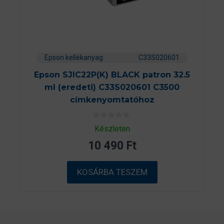
Epson kellékanyag
C33S020601
Epson SJIC22P(K) BLACK patron 32.5
ml (eredeti) C33S020601 C3500
címkenyomtatóhoz
0
Készleten
a
z
10 490
Ft
5
-
b
ő
KOSÁRBA TESZEM
l