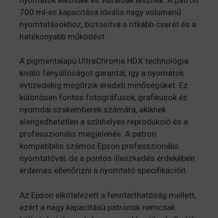
700 ml-es kapacitása ideális nagy volumenű
nyomtatásokhoz, biztosítva a ritkább cserét és a
hatékonyabb működést.
A pigmentalapú UltraChrome HDX technológia
kiváló fényállóságot garantál, így a nyomatok
évtizedekig megőrzik eredeti minőségüket. Ez
különösen fontos fotográfusok, grafikusok és
nyomdai szakemberek számára, akiknek
elengedhetetlen a színhelyes reprodukció és a
professzionális megjelenés. A patron
kompatibilis számos Epson professzionális
nyomtatóval, de a pontos illeszkedés érdekében
érdemes ellenőrizni a nyomtató specifikációit.
Az Epson elkötelezett a fenntarthatóság mellett,
ezért a nagy kapacitású patronok nemcsak