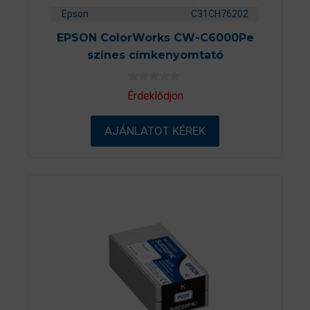
Epson
C31CH76202
EPSON ColorWorks CW-C6000Pe
színes címkenyomtató
0
Érdeklődjön
a
z
5
AJÁNLATOT KÉREK
-
b
ő
l