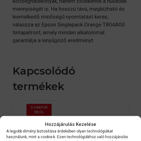
költséghatékonyak, hanem csökkentik a hulladék
mennyiségét is. Ha hosszú távú, megbízható és
kiemelkedő minőségű nyomtatást keres,
válassza az Epson Singlepack Orange T804A00
tintapatront, amely minden alkalommal
garantálja a lenyűgöző eredményt.
Kapcsolódó
termékek
2-3 NAPON
BELÜL
Hozzájárulás Kezelése
A legjobb élmény biztosítása érdekében olyan technológiákat
használunk, mint a cookie-k. Ezen technológiákhoz való hozzájárulás