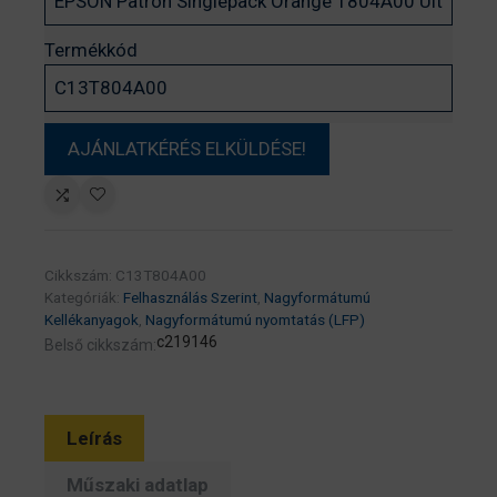
Termékkód
Cikkszám:
C13T804A00
Kategóriák:
Felhasználás Szerint
,
Nagyformátumú
Kellékanyagok
,
Nagyformátumú nyomtatás (LFP)
c219146
Belső cikkszám:
Leírás
Műszaki adatlap