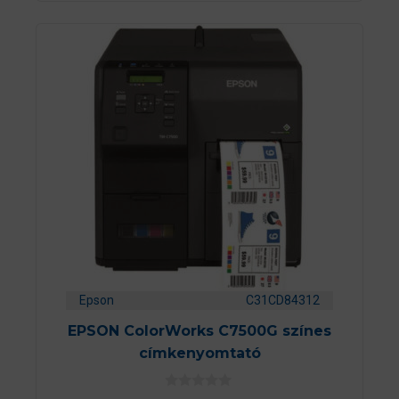
Epson
C31CD84312
EPSON ColorWorks C7500G színes
címkenyomtató
0