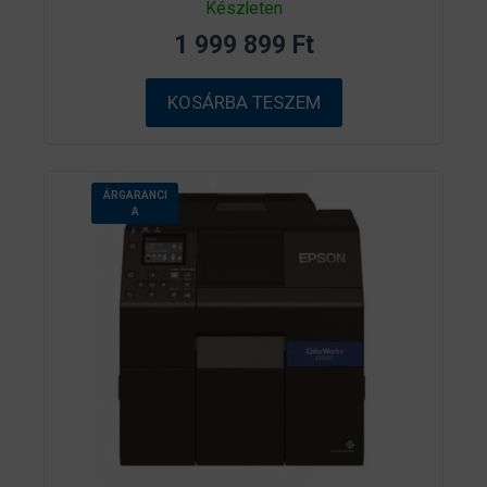
Készleten
a
z
1 999 899
Ft
5
-
b
ő
KOSÁRBA TESZEM
l
ÁRGARANCI
A