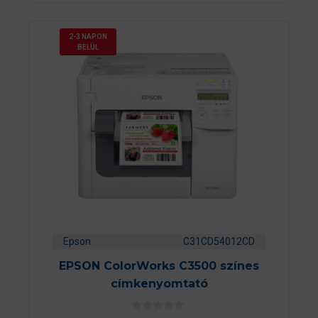
l
2-3 NAPON
BELÜL
Epson
C31CD54012CD
EPSON ColorWorks C3500 színes
címkenyomtató