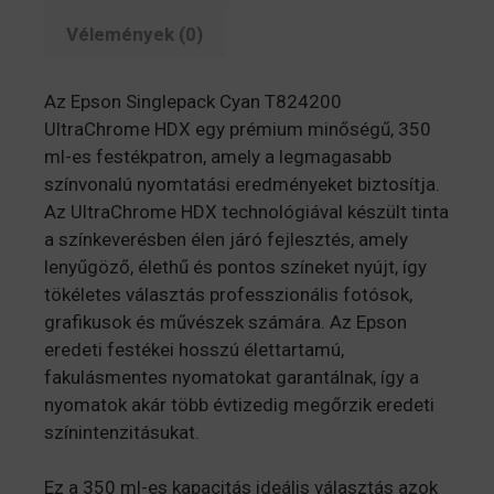
Vélemények (0)
Az Epson Singlepack Cyan T824200
UltraChrome HDX egy prémium minőségű, 350
ml-es festékpatron, amely a legmagasabb
színvonalú nyomtatási eredményeket biztosítja.
Az UltraChrome HDX technológiával készült tinta
a színkeverésben élen járó fejlesztés, amely
lenyűgöző, élethű és pontos színeket nyújt, így
tökéletes választás professzionális fotósok,
grafikusok és művészek számára. Az Epson
eredeti festékei hosszú élettartamú,
fakulásmentes nyomatokat garantálnak, így a
nyomatok akár több évtizedig megőrzik eredeti
színintenzitásukat.
Ez a 350 ml-es kapacitás ideális választás azok