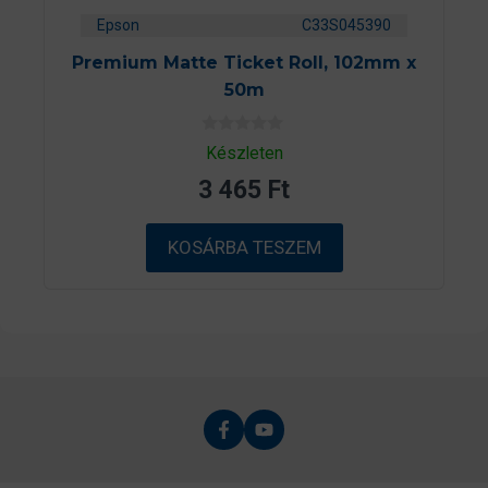
Epson
C33S045390
Premium Matte Ticket Roll, 102mm x
50m
0
Készleten
a
z
3 465
Ft
5
-
b
ő
KOSÁRBA TESZEM
l