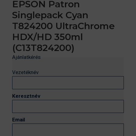
EPSON Patron
Singlepack Cyan
T824200 UltraChrome
HDX/HD 350ml
(C13T824200)
Ajánlatkérés
Vezetéknév
Keresztnév
Email