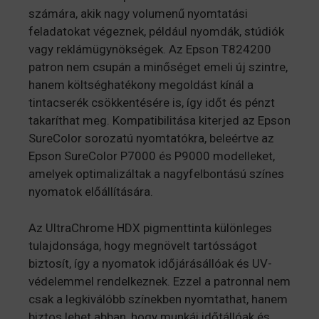
számára, akik nagy volumenű nyomtatási
feladatokat végeznek, például nyomdák, stúdiók
vagy reklámügynökségek. Az Epson T824200
patron nem csupán a minőséget emeli új szintre,
hanem költséghatékony megoldást kínál a
tintacserék csökkentésére is, így időt és pénzt
takaríthat meg. Kompatibilitása kiterjed az Epson
SureColor sorozatú nyomtatókra, beleértve az
Epson SureColor P7000 és P9000 modelleket,
amelyek optimalizáltak a nagyfelbontású színes
nyomatok előállítására.
Az UltraChrome HDX pigmenttinta különleges
tulajdonsága, hogy megnövelt tartósságot
biztosít, így a nyomatok időjárásállóak és UV-
védelemmel rendelkeznek. Ezzel a patronnal nem
csak a legkiválóbb színekben nyomtathat, hanem
biztos lehet abban, hogy munkái időtállóak és