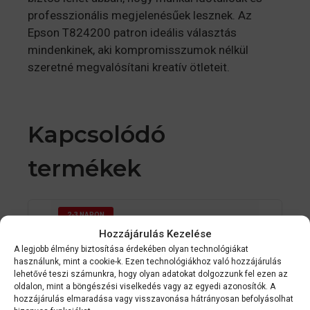
professzionális megjelenésűek lesznek. Az
Epson T824200 patron ideális választás
mindenkinek, aki kompromisszumok nélkül
szeretné megvalósítani kreatív ötleteit.
Kapcsolódó
termékek
2-3 NAPON
BELÜL
Hozzájárulás Kezelése
A legjobb élmény biztosítása érdekében olyan technológiákat
használunk, mint a cookie-k. Ezen technológiákhoz való hozzájárulás
lehetővé teszi számunkra, hogy olyan adatokat dolgozzunk fel ezen az
oldalon, mint a böngészési viselkedés vagy az egyedi azonosítók. A
hozzájárulás elmaradása vagy visszavonása hátrányosan befolyásolhat