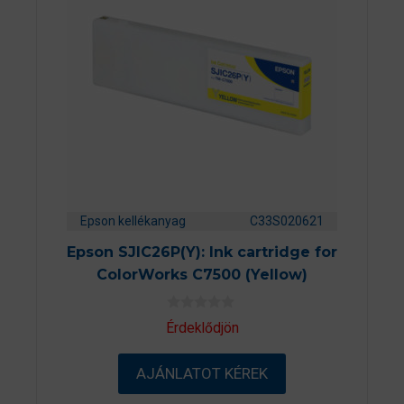
Epson kellékanyag
C33S020621
Epson SJIC26P(Y): Ink cartridge for
ColorWorks C7500 (Yellow)
0
Érdeklődjön
a
z
5
AJÁNLATOT KÉREK
-
b
ő