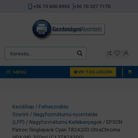
Kilépés
+36 70 600 6965
+36 70 327 7170
a
tartalomba
MENÜ
VIP TAG LESZEK
Kezdőlap
/
Felhasználás
Szerint
/
Nagyformátumú nyomtatás
(LFP)
/
Nagyformátumú Kellékanyagok
/ EPSON
Patron Singlepack Cyan T824200 UltraChrome
HDX/HD 350ml (C13T824200)