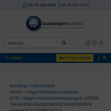
Kilépés
+36 70 600 6965
+36 70 327 7170
a
tartalomba
MENÜ
VIP TAG LESZEK
Kezdőlap
/
Felhasználás
Szerint
/
Nagyformátumú nyomtatás
(LFP)
/
Nagyformátumú Kellékanyagok
/ EPSON
Patron R265/360,RX560,PX700W,PX800FW
multipack (C13T08074011)