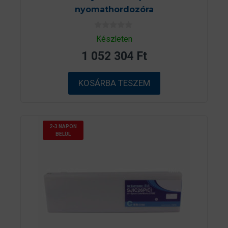
nyomathordozóra
0
Készleten
a
z
1 052 304
Ft
5
-
b
ő
KOSÁRBA TESZEM
l
2-3 NAPON
BELÜL