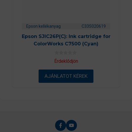
Epson kellékanyag
C33S020619
Epson SJIC26P(C): Ink cartridge for
ColorWorks C7500 (Cyan)
0
Érdeklődjön
a
z
5
AJÁNLATOT KÉREK
-
b
ő
l