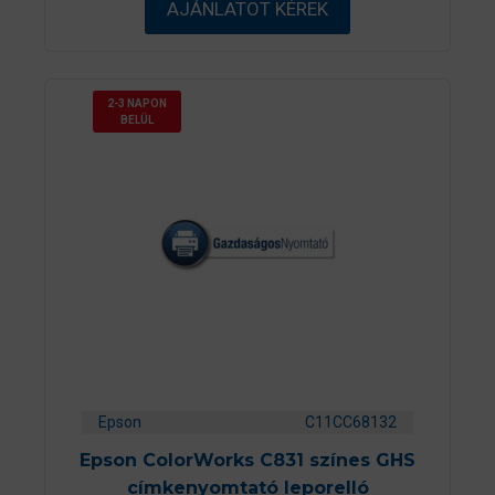
AJÁNLATOT KÉREK
-
b
ő
l
2-3 NAPON
BELÜL
Epson
C11CC68132
Epson ColorWorks C831 színes GHS
címkenyomtató leporelló