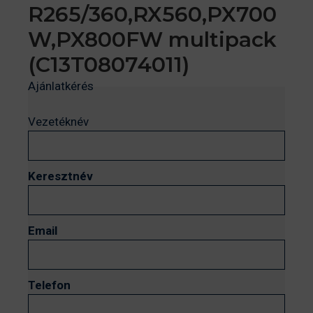
R265/360,RX560,PX700
W,PX800FW multipack
(C13T08074011)
Ajánlatkérés
Vezetéknév
Keresztnév
Email
Telefon