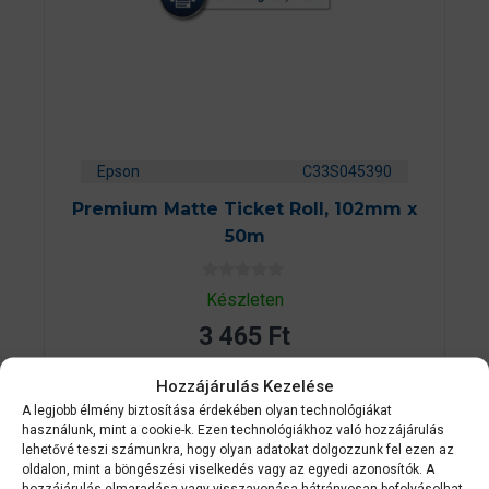
Epson
C33S045390
Premium Matte Ticket Roll, 102mm x
50m
0
Készleten
a
z
3 465
Ft
5
-
b
ő
Hozzájárulás Kezelése
KOSÁRBA TESZEM
l
A legjobb élmény biztosítása érdekében olyan technológiákat
használunk, mint a cookie-k. Ezen technológiákhoz való hozzájárulás
lehetővé teszi számunkra, hogy olyan adatokat dolgozzunk fel ezen az
oldalon, mint a böngészési viselkedés vagy az egyedi azonosítók. A
hozzájárulás elmaradása vagy visszavonása hátrányosan befolyásolhat
2-3 NAPON