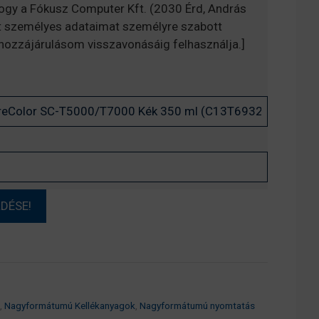
hogy a Fókusz Computer Kft. (2030 Érd, András
t személyes adataimat személyre szabott
, hozzájárulásom visszavonásáig felhasználja.]
,
Nagyformátumú Kellékanyagok
,
Nagyformátumú nyomtatás