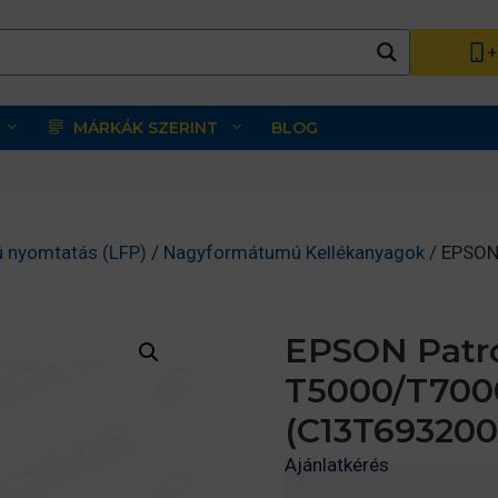
+
MÁRKÁK SZERINT
BLOG
 nyomtatás (LFP)
/
Nagyformátumú Kellékanyagok
/ EPSON
EPSON Patro
T5000/T700
(C13T693200
Ajánlatkérés