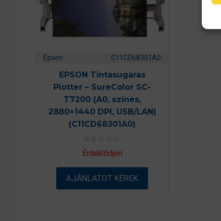
Epson
C11CD68301A0
EPSON Tintasugaras
Plotter – SureColor SC-
T7200 (A0, színes,
2880×1440 DPI, USB/LAN)
(C11CD68301A0)
0
Érdeklődjön
a
z
5
AJÁNLATOT KÉREK
-
b
ő
l