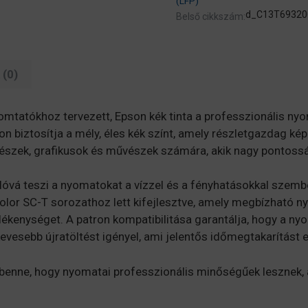
(LFP)
d_C13T69320
Belső cikkszám:
(0)
mtatókhoz tervezett, Epson kék tinta a professzionális nyo
on biztosítja a mély, éles kék színt, amely részletgazdag ké
tészek, grafikusok és művészek számára, akik nagy pontoss
óvá teszi a nyomatokat a vízzel és a fényhatásokkal szembe
olor SC-T sorozathoz lett kifejlesztve, amely megbízható ny
ékenységet. A patron kompatibilitása garantálja, hogy a nyo
kevesebb újratöltést igényel, ami jelentős időmegtakarítást
t benne, hogy nyomatai professzionális minőségűek lesznek,