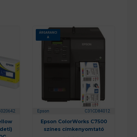
ÁRGARANCI
A
S020642
Epson
C31CD84012
ellow
Epson ColorWorks C7500
deti)
színes címkenyomtató
0G