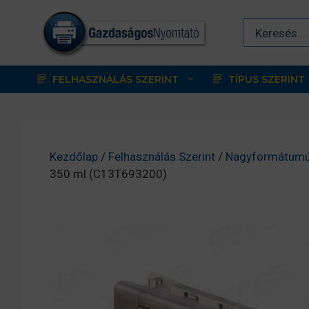
Kilépés
a
tartalomba
FELHASZNÁLÁS SZERINT
TÍPUS SZERINT
Kezdőlap
/
Felhasználás Szerint
/
Nagyformátumú
350 ml (C13T693200)