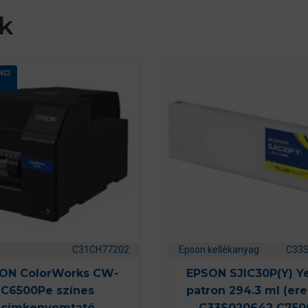
k
NCI
C31CH77202
Epson kellékanyag
C33
ON ColorWorks CW-
EPSON SJIC30P(Y) Y
C6500Pe színes
patron 294.3 ml (ere
címkenyomtató
C33S020642 C750