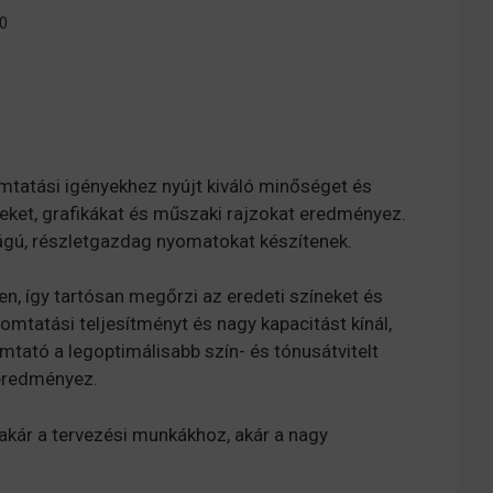
0
mtatási igényekhez nyújt kiváló minőséget és
peket, grafikákat és műszaki rajzokat eredményez.
ágú, részletgazdag nyomatokat készítenek.
n, így tartósan megőrzi az eredeti színeket és
omtatási teljesítményt és nagy kapacitást kínál,
mtató a legoptimálisabb szín- és tónusátvitelt
 eredményez.
 akár a tervezési munkákhoz, akár a nagy