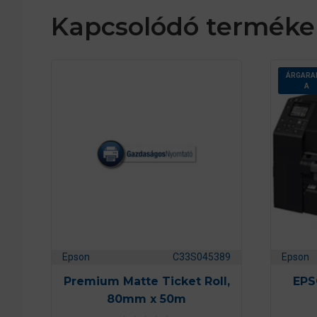
Kapcsolódó terméke
ÁRGARA
A
Epson
C33S045389
Epson
Premium Matte Ticket Roll,
EPS
80mm x 50m