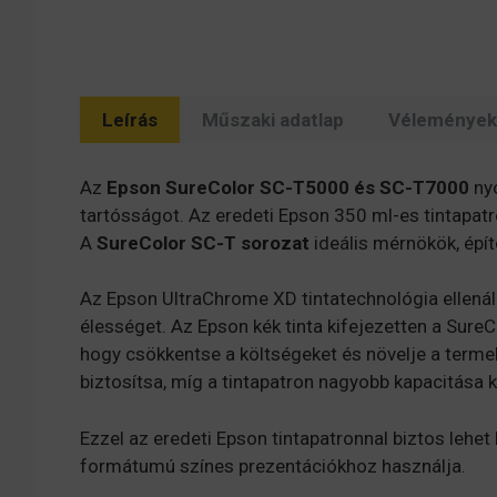
Leírás
Műszaki adatlap
Vélemények 
Az
Epson SureColor SC-T5000 és SC-T7000
nyo
tartósságot. Az eredeti Epson 350 ml-es tintapatr
A
SureColor SC-T sorozat
ideális mérnökök, épí
Az Epson UltraChrome XD tintatechnológia ellenáll
élességet. Az Epson kék tinta kifejezetten a SureC
hogy csökkentse a költségeket és növelje a termel
biztosítsa, míg a tintapatron nagyobb kapacitása 
Ezzel az eredeti Epson tintapatronnal biztos lehe
formátumú színes prezentációkhoz használja.