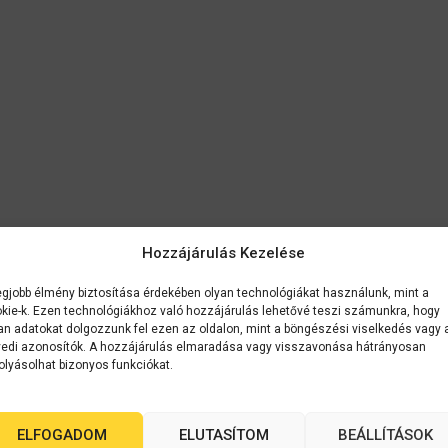
…
Hozzájárulás Kezelése
egjobb élmény biztosítása érdekében olyan technológiákat használunk, mint a
kie-k. Ezen technológiákhoz való hozzájárulás lehetővé teszi számunkra, hogy
an adatokat dolgozzunk fel ezen az oldalon, mint a böngészési viselkedés vagy 
edi azonosítók. A hozzájárulás elmaradása vagy visszavonása hátrányosan
olyásolhat bizonyos funkciókat.
ELFOGADOM
ELUTASÍTOM
BEÁLLÍTÁSOK