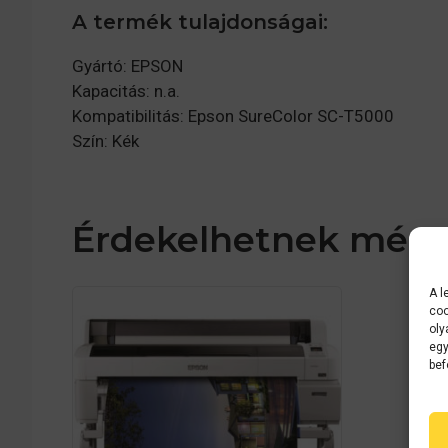
A termék tulajdonságai:
Gyártó: EPSON
Kapacitás: n.a.
Kompatibilitás: Epson SureColor SC-T5000
Szín: Kék
Érdekelhetnek még
A l
coo
oly
egy
bef