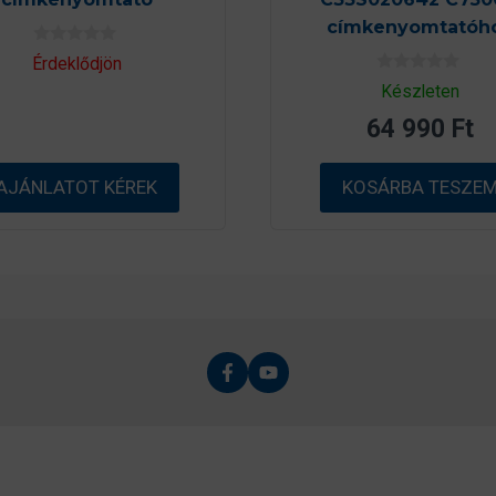
címkenyomtatóh
0
Érdeklődjön
a
0
z
Készleten
a
5
z
-
64 990
Ft
5
b
-
ő
b
l
ő
AJÁNLATOT KÉREK
KOSÁRBA TESZE
l