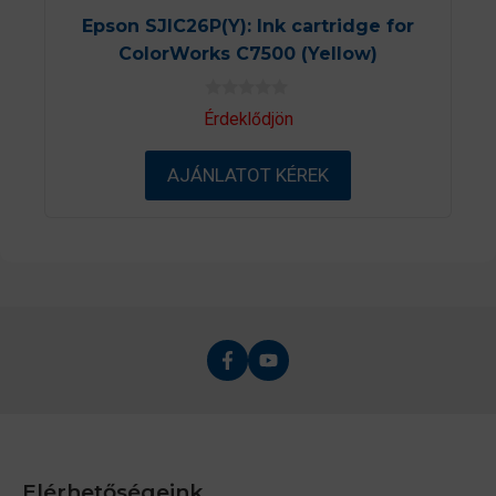
Epson SJIC26P(Y): Ink cartridge for
ColorWorks C7500 (Yellow)
0
Érdeklődjön
a
z
5
AJÁNLATOT KÉREK
-
b
ő
l
Elérhetőségeink