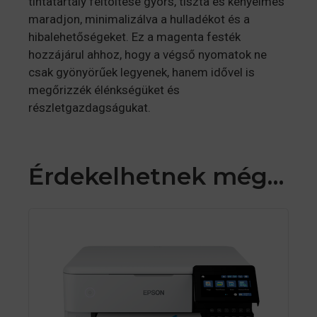
tintatartály feltöltése gyors, tiszta és kényelmes
maradjon, minimalizálva a hulladékot és a
hibalehetőségeket. Ez a magenta festék
hozzájárul ahhoz, hogy a végső nyomatok ne
csak gyönyörűek legyenek, hanem idővel is
megőrizzék élénkségüket és
részletgazdagságukat.
Érdekelhetnek még…