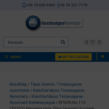
Kilépés
+36 70 600 6965
+36 70 327 7170
a
tartalomba
MENÜ
VIP TAG LESZEK
Kezdőlap
/
Típus Szerint
/
Tintasugaras
nyomtatók
/
Külsőtartályos Tintasugaras
Nyomtató
/
Külsőtartályos Tintasugaras
Nyomtató Kellékanyagok
/ EPSON No.115
(T07D3) Magenta tinta 70ml (eredeti) Ecotank