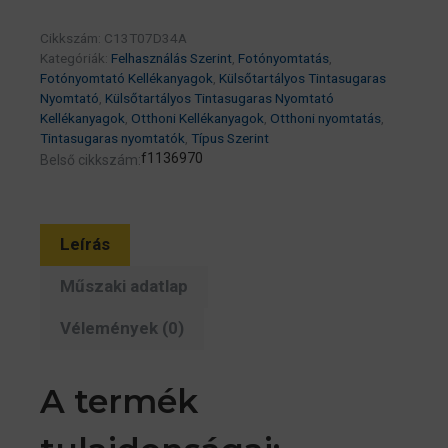
70ml
Cikkszám:
C13T07D34A
(eredeti)
Kategóriák:
Felhasználás Szerint
,
Fotónyomtatás
,
Ecotank
Fotónyomtató Kellékanyagok
,
Külsőtartályos Tintasugaras
L8160/L8180
Nyomtató
,
Külsőtartályos Tintasugaras Nyomtató
Kellékanyagok
,
Otthoni Kellékanyagok
,
Otthoni nyomtatás
,
széria
Tintasugaras nyomtatók
,
Típus Szerint
mennyiség
f1136970
Belső cikkszám:
Leírás
Műszaki adatlap
Vélemények (0)
A termék