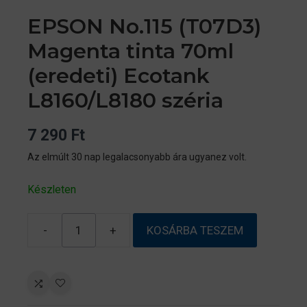
EPSON No.115 (T07D3)
Magenta tinta 70ml
(eredeti) Ecotank
L8160/L8180 széria
7 290
Ft
Az elmúlt 30 nap legalacsonyabb ára ugyanez volt.
Készleten
-
+
KOSÁRBA TESZEM
EPSON
No.115
(T07D3)
Magenta
tinta