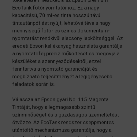
EcoTank fotónyomtatóihoz. Ez a nagy
kapacitású, 70 ml-es tinta hosszú távú
tintautánpótlást nyújt, lehetővé téve a nagy
mennyiségű fotó- és színes dokumentum-
nyomtatást rendkívül alacsony lapköltséggel. Az
eredeti Epson kellékanyag használata garantálja
a nyomtatófej precíz működését és megóvja a
készüléket a szennyeződésektől, ezzel
fenntartva a nyomtató garanciáját és
megbízható teljesítményét a legigényesebb
feladatok során is.
Válassza az Epson gyári No. 115 Magenta
Tintáját, hogy a legmagasabb szintű
színminőséget és a gazdaságos üzemeltetést
ötvözze. Az EcoTank rendszer cseppmentes
utántöltő mechanizmusa garantálja, hogy a