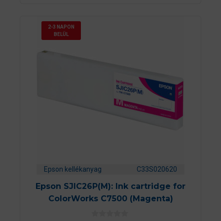
2-3 NAPON
BELÜL
Epson kellékanyag
C33S020620
Epson SJIC26P(M): Ink cartridge for
ColorWorks C7500 (Magenta)