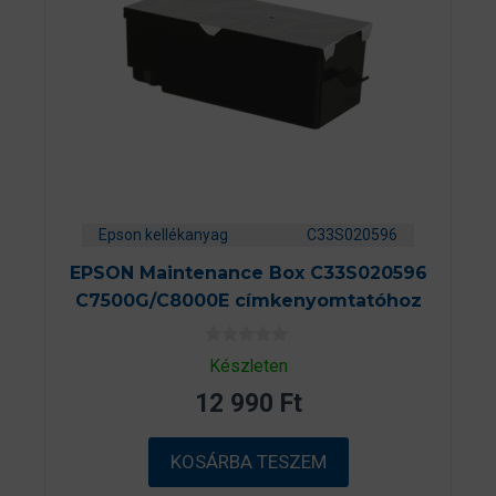
Epson kellékanyag
C33S020596
EPSON Maintenance Box C33S020596
C7500G/C8000E címkenyomtatóhoz
0
Készleten
a
z
12 990
Ft
5
-
b
ő
KOSÁRBA TESZEM
l