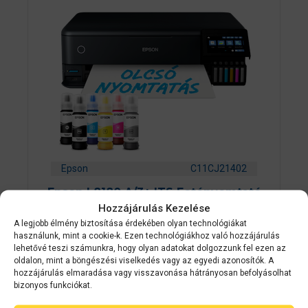
Epson
C11CJ21402
Epson L8180 A/3+ ITS Fotónyomtató
Hozzájárulás Kezelése
Mfp
A legjobb élmény biztosítása érdekében olyan technológiákat
használunk, mint a cookie-k. Ezen technológiákhoz való hozzájárulás
0
lehetővé teszi számunkra, hogy olyan adatokat dolgozzunk fel ezen az
Készleten
a
oldalon, mint a böngészési viselkedés vagy az egyedi azonosítók. A
z
252 900
Ft
hozzájárulás elmaradása vagy visszavonása hátrányosan befolyásolhat
5
-
bizonyos funkciókat.
b
ő