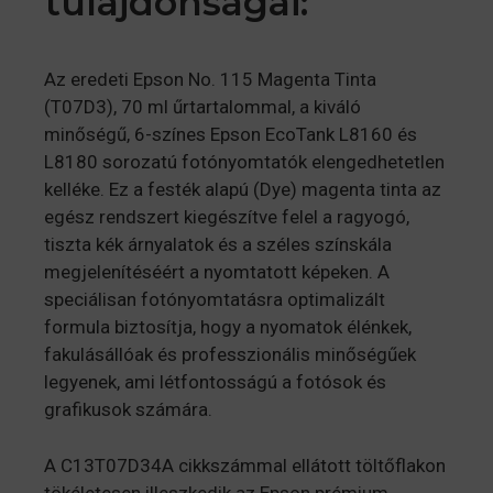
tulajdonságai:
Az eredeti Epson No. 115 Magenta Tinta
(T07D3), 70 ml űrtartalommal, a kiváló
minőségű, 6-színes Epson EcoTank L8160 és
L8180 sorozatú fotónyomtatók elengedhetetlen
kelléke. Ez a festék alapú (Dye) magenta tinta az
egész rendszert kiegészítve felel a ragyogó,
tiszta kék árnyalatok és a széles színskála
megjelenítéséért a nyomtatott képeken. A
speciálisan fotónyomtatásra optimalizált
formula biztosítja, hogy a nyomatok élénkek,
fakulásállóak és professzionális minőségűek
legyenek, ami létfontosságú a fotósok és
grafikusok számára.
A C13T07D34A cikkszámmal ellátott töltőflakon
tökéletesen illeszkedik az Epson prémium