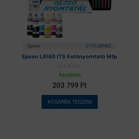
Epson
C11CJ20402
Epson L8160 ITS Fotónyomtató Mfp
0
Készleten
a
z
203 799
Ft
5
-
b
ő
KOSÁRBA TESZEM
l