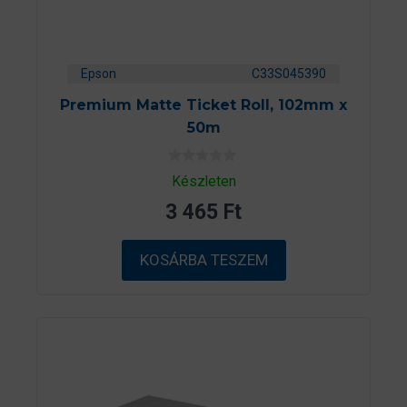
Epson
C33S045390
Premium Matte Ticket Roll, 102mm x
50m
0
Készleten
a
z
3 465
Ft
5
-
b
ő
KOSÁRBA TESZEM
l