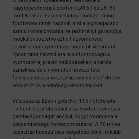
nagyteljesítményű EcoTank L8160 és L8180
modellekhez. Ez a hat-tintás rendszer külön
fotófekete tintát használ, ami a legmagasabb
szintű fotónyomtatási teljesítményt garantálja,
megkülönböztetve azt a hagyományos
dokumentumnyomtatási tintáktól. Az eredeti
Epson tinta használata kulcsfontosságú a
nyomtatófej precíz működéséhez, a tartós
színekhez és a nyomatok hosszú távú
fakulásállóságához, így biztosítva a befektetés
védelmét és a minőségi eredményeket.
Válassza az Epson gyári No. 115 Fotófekete
Tintáját, hogy kihasználja az EcoTank rendszer
gazdaságosságát anélkül, hogy lemondana a
csúcsminőségű fotónyomtatásról. A 70 ml-es
kapacitás hosszú távú megoldást kínál, ritkább