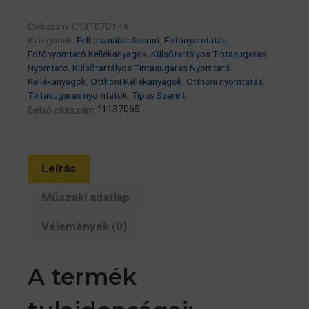
tinta
Cikkszám:
C13T07D14A
70ml
Kategóriák:
Felhasználás Szerint
,
Fotónyomtatás
,
(eredeti)
Fotónyomtató Kellékanyagok
,
Külsőtartályos Tintasugaras
Ecotank
Nyomtató
,
Külsőtartályos Tintasugaras Nyomtató
Kellékanyagok
,
Otthoni Kellékanyagok
,
Otthoni nyomtatás
,
L8160/L8180
Tintasugaras nyomtatók
,
Típus Szerint
széria
f1137065
Belső cikkszám:
mennyiség
Leírás
Műszaki adatlap
Vélemények (0)
A termék