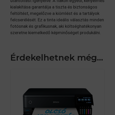
utántöltést igényelve. A flakon egyedi, kényelmes
kialakítása garantálja a tiszta és biztonságos
feltöltést, megelőzve a kiömlést és a tartályok
felcserélését. Ez a tinta ideális választás minden
fotósnak és grafikusnak, aki költséghatékonyan
szeretne kiemelkedő képminőséget produkálni.
Érdekelhetnek még…