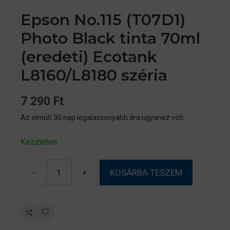
Epson No.115 (T07D1)
Photo Black tinta 70ml
(eredeti) Ecotank
L8160/L8180 széria
7 290
Ft
Az elmúlt 30 nap legalacsonyabb ára ugyanez volt.
Készleten
-
+
KOSÁRBA TESZEM
Epson
No.115
(T07D1)
Photo
Black