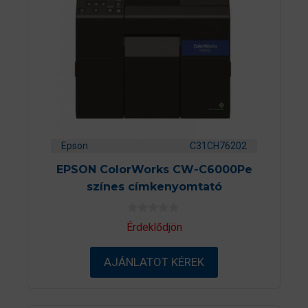
Epson
C31CH76202
EPSON ColorWorks CW-C6000Pe
színes címkenyomtató
0
Érdeklődjön
a
z
5
AJÁNLATOT KÉREK
-
b
ő
l