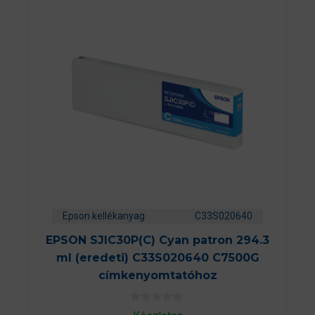
Epson kellékanyag
C33S020640
EPSON SJIC30P(C) Cyan patron 294.3
ml (eredeti) C33S020640 C7500G
címkenyomtatóhoz
0