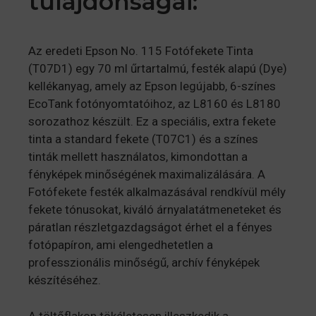
tulajdonságai:
Az eredeti Epson No. 115 Fotófekete Tinta
(T07D1) egy 70 ml űrtartalmú, festék alapú (Dye)
kellékanyag, amely az Epson legújabb, 6-színes
EcoTank fotónyomtatóihoz, az L8160 és L8180
sorozathoz készült. Ez a speciális, extra fekete
tinta a standard fekete (T07C1) és a színes
tinták mellett használatos, kimondottan a
fényképek minőségének maximalizálására. A
Fotófekete festék alkalmazásával rendkívül mély
fekete tónusokat, kiváló árnyalatátmeneteket és
páratlan részletgazdagságot érhet el a fényes
fotópapíron, ami elengedhetetlen a
professzionális minőségű, archív fényképek
készítéséhez.
A töltőflakon tökéletesen illeszkedik a