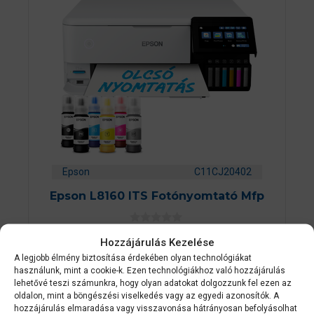
Epson
C11CJ20402
Epson L8160 ITS Fotónyomtató Mfp
0
Készleten
Hozzájárulás Kezelése
a
z
203 799
Ft
A legjobb élmény biztosítása érdekében olyan technológiákat
5
használunk, mint a cookie-k. Ezen technológiákhoz való hozzájárulás
-
b
lehetővé teszi számunkra, hogy olyan adatokat dolgozzunk fel ezen az
ő
oldalon, mint a böngészési viselkedés vagy az egyedi azonosítók. A
KOSÁRBA TESZEM
l
hozzájárulás elmaradása vagy visszavonása hátrányosan befolyásolhat