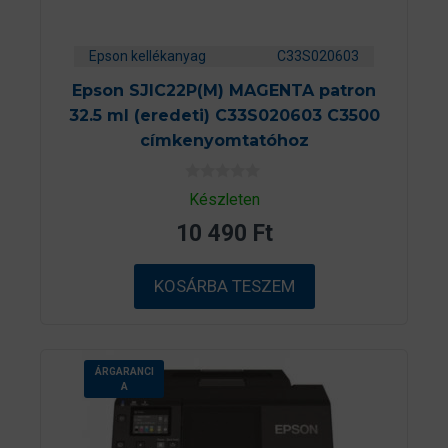
Epson kellékanyag
C33S020603
Epson SJIC22P(M) MAGENTA patron
32.5 ml (eredeti) C33S020603 C3500
címkenyomtatóhoz
0
Készleten
a
z
10 490
Ft
5
-
b
ő
KOSÁRBA TESZEM
l
ÁRGARANCI
A