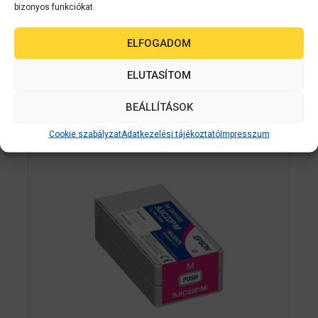
bizonyos funkciókat.
ELFOGADOM
Kapcsolódó
ELUTASÍTOM
termékek
BEÁLLÍTÁSOK
Cookie szabályzat
Adatkezelési tájékoztató
Impresszum