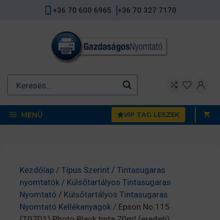
Kilépés
+36 70 600 6965
+36 70 327 7170
a
tartalomba
MENÜ
VIP TAG LESZEK
Kezdőlap
/
Típus Szerint
/
Tintasugaras
nyomtatók
/
Külsőtartályos Tintasugaras
Nyomtató
/
Külsőtartályos Tintasugaras
Nyomtató Kellékanyagok
/ Epson No.115
(T07D1) Photo Black tinta 70ml (eredeti)