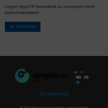
Legyen tagja VIP klubunknak, és részesüljön extra
kedvezményekben!
VIP TAG LESZEK
© 2026 Fókusz Computer Kft. • web:
bedigital