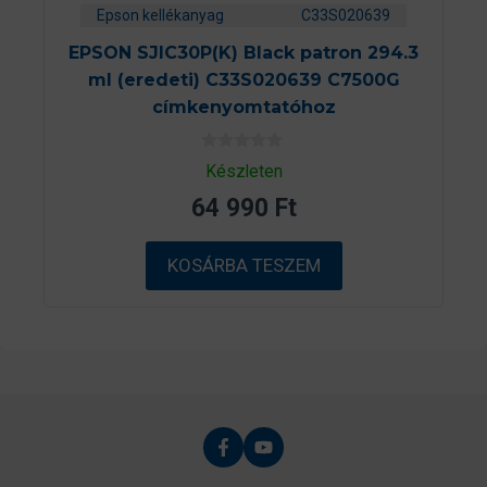
Epson kellékanyag
C33S020639
EPSON SJIC30P(K) Black patron 294.3
ml (eredeti) C33S020639 C7500G
címkenyomtatóhoz
0
Készleten
a
z
64 990
Ft
5
-
b
ő
KOSÁRBA TESZEM
l