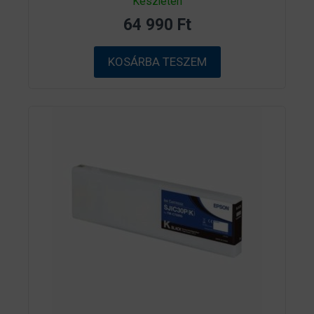
Készleten
a
z
64 990
Ft
5
-
b
ő
KOSÁRBA TESZEM
l