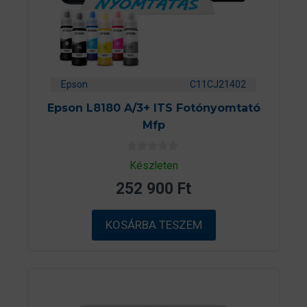
Epson
C11CJ21402
Epson L8180 A/3+ ITS Fotónyomtató
Mfp
0
Készleten
a
z
252 900
Ft
5
-
b
ő
KOSÁRBA TESZEM
l