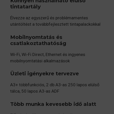
Könnyen használható elülső
tintatartály
Élvezze az egyszerű és problémamentes
utántöltést a továbbfejlesztett tintapalackokkal
Mobilnyomtatás és
csatlakoztathatóság
Wi-Fi, Wi-Fi Direct, Ethernet és ingyenes
mobilnyomtatási alkalmazások
Üzleti igényekre tervezve
A3+ többfunkciós, 2 db A3-as 250 lapos elülső
tálca, 50 lapos A3-as ADF
Több munka kevesebb idő alatt