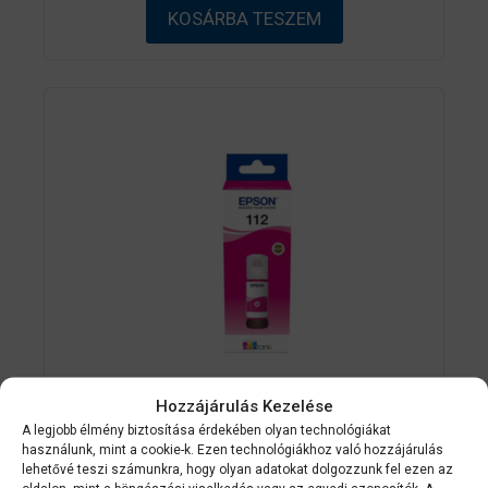
ő
KOSÁRBA TESZEM
l
Hozzájárulás Kezelése
Epson kellékanyag
C13T06C34A
A legjobb élmény biztosítása érdekében olyan technológiákat
használunk, mint a cookie-k. Ezen technológiákhoz való hozzájárulás
Epson No.112 (T06C3) Magenta tinta
lehetővé teszi számunkra, hogy olyan adatokat dolgozzunk fel ezen az