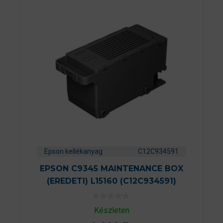
Epson kellékanyag
C12C934591
EPSON C9345 MAINTENANCE BOX
(EREDETI) L15160 (C12C934591)
0
Készleten
a
z