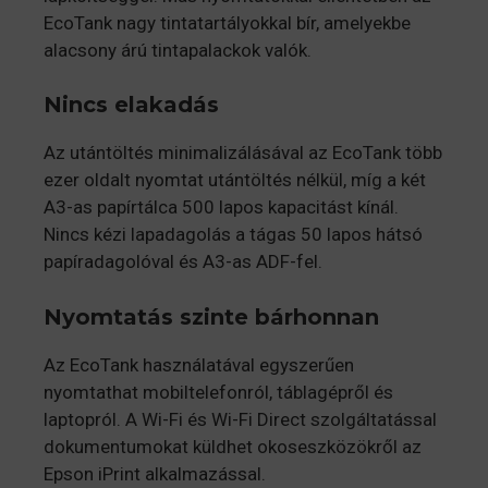
EcoTank nagy tintatartályokkal bír, amelyekbe
alacsony árú tintapalackok valók.
Nincs elakadás
Az utántöltés minimalizálásával az EcoTank több
ezer oldalt nyomtat utántöltés nélkül, míg a két
A3-as papírtálca 500 lapos kapacitást kínál.
Nincs kézi lapadagolás a tágas 50 lapos hátsó
papíradagolóval és A3-as ADF-fel.
Nyomtatás szinte bárhonnan
Az EcoTank használatával egyszerűen
nyomtathat mobiltelefonról, táblagépről és
laptopról. A Wi-Fi és Wi-Fi Direct szolgáltatással
dokumentumokat küldhet okoseszközökről az
Epson iPrint alkalmazással.