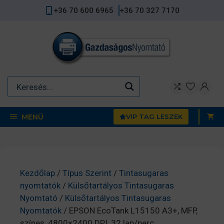
Kilépés
+36 70 600 6965
+36 70 327 7170
a
tartalomba
MENÜ
VIP TAG LESZEK
Kezdőlap
/
Típus Szerint
/
Tintasugaras
nyomtatók
/
Külsőtartályos Tintasugaras
Nyomtató
/
Külsőtartályos Tintasugaras
Nyomtatók
/ EPSON EcoTank L15150 A3+, MFP,
színes, 4800×2400 DPI, 32 lap/perc,