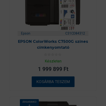
Epson
C31CD84312
EPSON ColorWorks C7500G színes
címkenyomtató
0
Készleten
a
z
1 999 899
Ft
5
-
b
ő
KOSÁRBA TESZEM
l
ÁRGARANCI
A