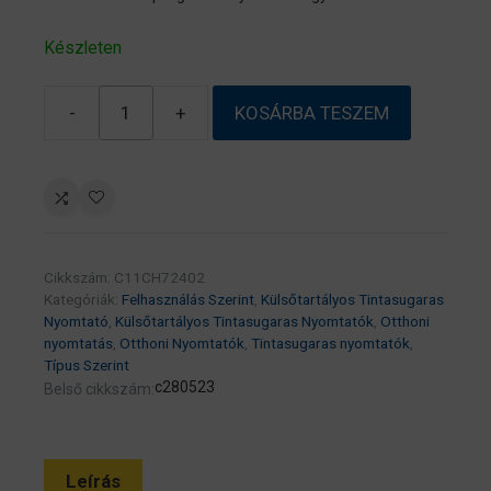
Készleten
-
+
KOSÁRBA TESZEM
EPSON
EcoTank
L15150
A3+,
MFP,
színes,
Cikkszám:
C11CH72402
4800×2400
Kategóriák:
Felhasználás Szerint
,
Külsőtartályos Tintasugaras
DPI,
Nyomtató
,
Külsőtartályos Tintasugaras Nyomtatók
,
Otthoni
32
nyomtatás
,
Otthoni Nyomtatók
,
Tintasugaras nyomtatók
,
Típus Szerint
lap/perc,
c280523
Belső cikkszám:
USB/LAN/Wifi
tintasugaras
nyomtató
mennyiség
Leírás