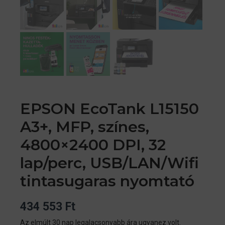
EPSON EcoTank L15150
A3+, MFP, színes,
4800×2400 DPI, 32
lap/perc, USB/LAN/Wifi
tintasugaras nyomtató
434 553
Ft
Az elmúlt 30 nap legalacsonyabb ára ugyanez volt.