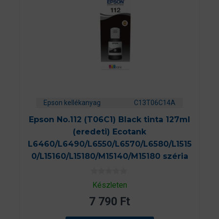
Epson kellékanyag
C13T06C14A
Epson No.112 (T06C1) Black tinta 127ml
(eredeti) Ecotank
L6460/L6490/L6550/L6570/L6580/L1515
0/L15160/L15180/M15140/M15180 széria
0
Készleten
a
z
7 790
Ft
5
-
b