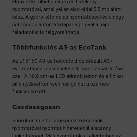
Előnybe kerülhet a gyors és hatékony
nyomtatóval, amellyel az első oldal 5,5 mp alatt
kész. A gyors kétoldalas nyomtatással és a nagy
sebességű automata lapadagolóval a napi
feladatokat is felgyorsíthatja.
Többfunkciós A3-as EcoTank
Az L15150 A3-as feladatokhoz készült A3+
nyomtatással, szkenneléssel, másolással és fax-
szal. A 10,9 cm-es LCD érintőkijelzőn és a fizikai
billentyűkkel könnyen navigálhat a számos
funkció között.
Gazdaságosan
Spóroljon mindig, amikor ezen EcoTank
nyomtatóval nyomtat hihetetlenül alacsony
lapköltséggel. Más nyomtatókkal ellentétben az