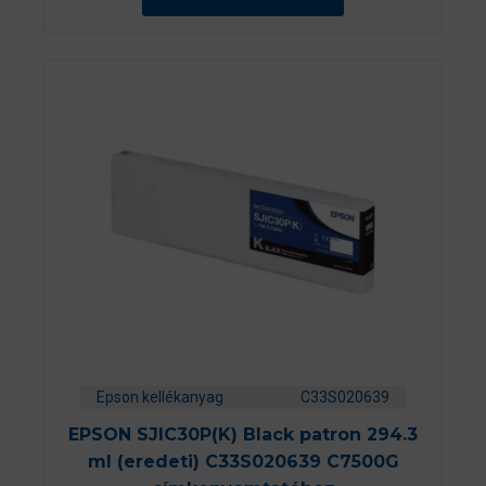
b
ő
l
Epson kellékanyag
C33S020639
EPSON SJIC30P(K) Black patron 294.3
ml (eredeti) C33S020639 C7500G