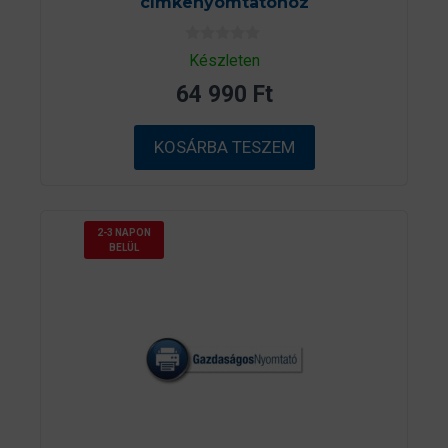
címkenyomtatóhoz
0
Készleten
a
z
64 990
Ft
5
-
b
ő
KOSÁRBA TESZEM
l
2-3 NAPON
BELÜL