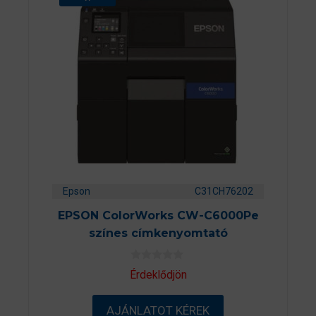
Epson
C31CH76202
EPSON ColorWorks CW-C6000Pe
színes címkenyomtató
0
Érdeklődjön
a
z
5
AJÁNLATOT KÉREK
-