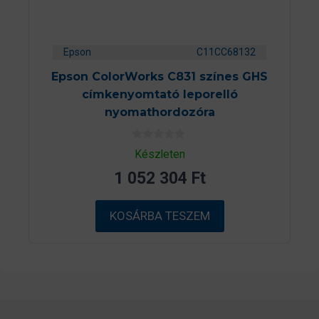
Epson
C11CC68132
Epson ColorWorks C831 színes GHS
címkenyomtató leporelló
nyomathordozóra
0
Készleten
a
z
1 052 304
Ft
5
-
b
ő
KOSÁRBA TESZEM
l