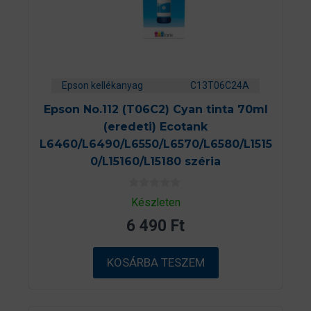
Epson kellékanyag
C13T06C24A
Epson No.112 (T06C2) Cyan tinta 70ml
(eredeti) Ecotank
L6460/L6490/L6550/L6570/L6580/L1515
0/L15160/L15180 széria
0
Készleten
a
z
6 490
Ft
5
-
b
ő
KOSÁRBA TESZEM
l