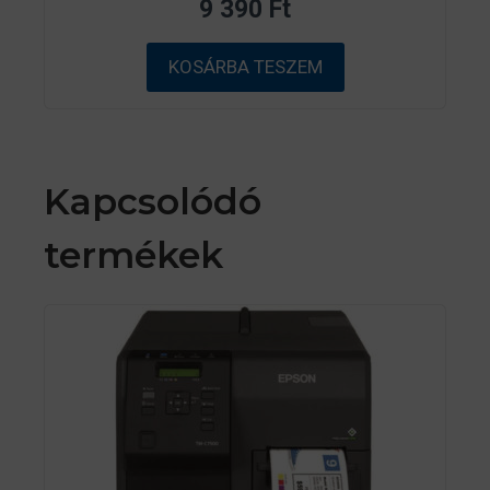
9 390
Ft
5
-
b
ő
KOSÁRBA TESZEM
l
Kapcsolódó
termékek