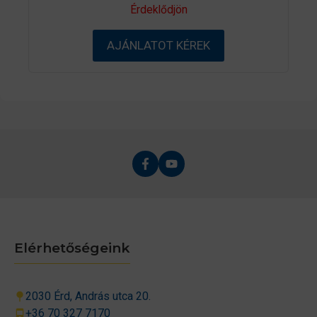
0
Érdeklődjön
a
z
5
AJÁNLATOT KÉREK
-
b
ő
l
Elérhetőségeink
2030 Érd, András utca 20.
+36 70 327 7170