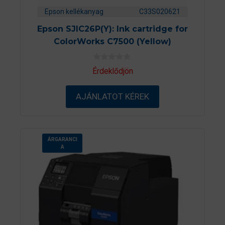
Epson kellékanyag
C33S020621
Epson SJIC26P(Y): Ink cartridge for
ColorWorks C7500 (Yellow)
0
Érdeklődjön
a
z
5
AJÁNLATOT KÉREK
-
b
ő
l
ÁRGARANCI
A