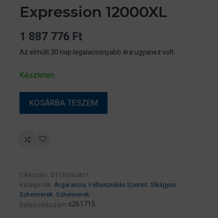
Expression 12000XL
1 887 776
Ft
Az elmúlt 30 nap legalacsonyabb ára ugyanez volt.
Készleten
EPSON
KOSÁRBA TESZEM
Filmscanner
–
Expression
12000XL
mennyiség
Cikkszám:
B11B240401
Kategóriák:
Árgarancia
,
Felhasználás Szerint
,
Síkágyas
Szkennerek
,
Szkennerek
c261715
Belső cikkszám: