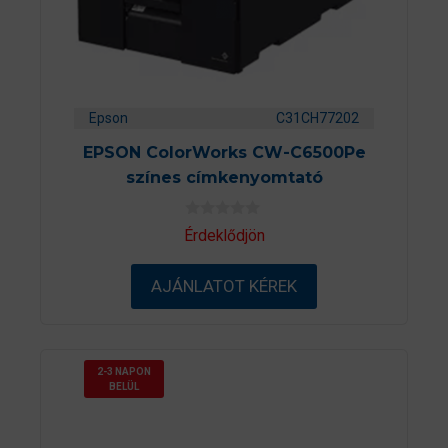
Epson
C31CH77202
EPSON ColorWorks CW-C6500Pe
színes címkenyomtató
0
Érdeklődjön
a
z
5
AJÁNLATOT KÉREK
-
b
ő
l
2-3 NAPON
BELÜL