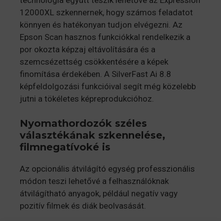
12000XL szkennernek, hogy számos feladatot
könnyen és hatékonyan tudjon elvégezni. Az
Epson Scan hasznos funkciókkal rendelkezik a
por okozta képzaj eltávolítására és a
szemcsézettség csökkentésére a képek
finomítása érdekében. A SilverFast Ai 8.8
képfeldolgozási funkcióival segít még közelebb
jutni a tökéletes képreprodukcióhoz.
Nyomathordozók széles
választékának szkennelése,
filmnegatívoké is
Az opcionális átvilágító egység professzionális
módon teszi lehetővé a felhasználóknak
átvilágítható anyagok, például negatív vagy
pozitív filmek és diák beolvasását.