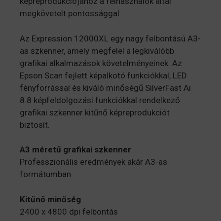
képreprodukciójához a felhasználók által
megkövetelt pontossággal.
Az Expression 12000XL egy nagy felbontású A3-
as szkenner, amely megfelel a legkiválóbb
grafikai alkalmazások követelményeinek. Az
Epson Scan fejlett képalkotó funkciókkal, LED
fényforrással és kiváló minőségű SilverFast Ai
8.8 képfeldolgozási funkciókkal rendelkező
grafikai szkenner kitűnő képreprodukciót
biztosít.
A3 méretű grafikai szkenner
Professzionális eredmények akár A3-as
formátumban
Kitűnő minőség
2400 x 4800 dpi felbontás