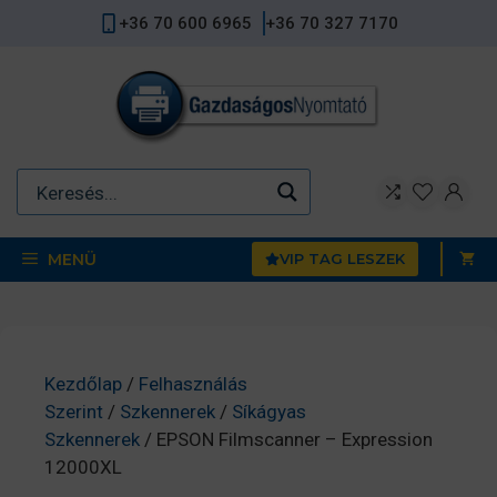
Kilépés
+36 70 600 6965
+36 70 327 7170
a
tartalomba
MENÜ
VIP TAG LESZEK
Kezdőlap
/
Felhasználás
Szerint
/
Szkennerek
/
Síkágyas
Szkennerek
/ EPSON Filmscanner – Expression
12000XL