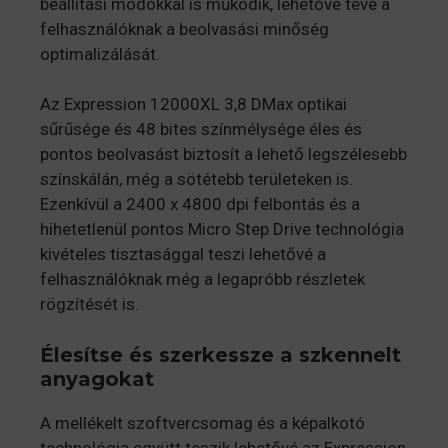
beállítási módokkal is működik, lehetővé téve a
felhasználóknak a beolvasási minőség
optimalizálását.
Az Expression 12000XL 3,8 DMax optikai
sűrűsége és 48 bites színmélysége éles és
pontos beolvasást biztosít a lehető legszélesebb
színskálán, még a sötétebb területeken is.
Ezenkívül a 2400 x 4800 dpi felbontás és a
hihetetlenül pontos Micro Step Drive technológia
kivételes tisztasággal teszi lehetővé a
felhasználóknak még a legapróbb részletek
rögzítését is.
Élesítse és szerkessze a szkennelt
anyagokat
A mellékelt szoftvercsomag és a képalkotó
technológia együtt teszik lehetővé az Expression