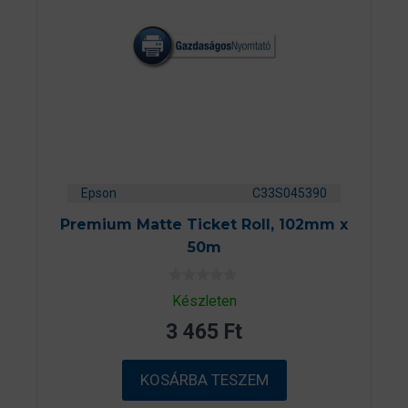
Epson
C33S045390
Premium Matte Ticket Roll, 102mm x
50m
0
Készleten
a
z
3 465
Ft
5
-
b
ő
KOSÁRBA TESZEM
l