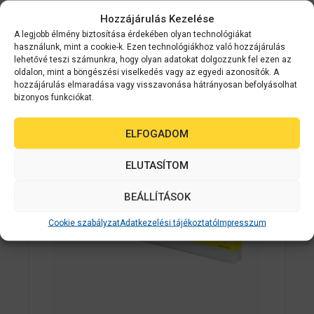
Hozzájárulás Kezelése
A legjobb élmény biztosítása érdekében olyan technológiákat
Kapcsolódó
használunk, mint a cookie-k. Ezen technológiákhoz való hozzájárulás
lehetővé teszi számunkra, hogy olyan adatokat dolgozzunk fel ezen az
termékek
oldalon, mint a böngészési viselkedés vagy az egyedi azonosítók. A
hozzájárulás elmaradása vagy visszavonása hátrányosan befolyásolhat
bizonyos funkciókat.
2-3 NAPON
ELFOGADOM
BELÜL
ELUTASÍTOM
BEÁLLÍTÁSOK
Cookie szabályzat
Adatkezelési tájékoztató
Impresszum