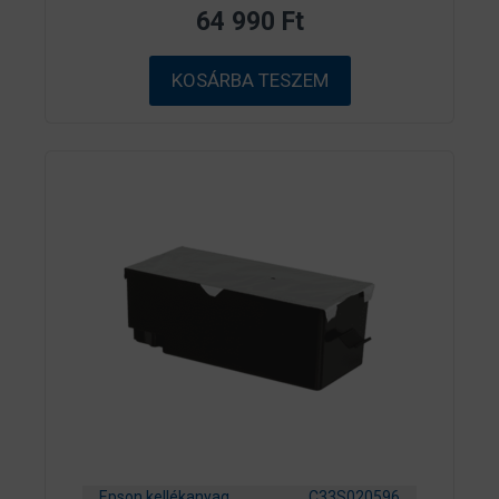
z
64 990
Ft
5
-
b
ő
KOSÁRBA TESZEM
l
Epson kellékanyag
C33S020596