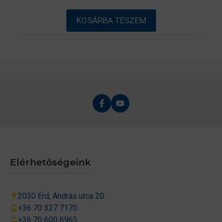
-
b
ő
KOSÁRBA TESZEM
l
Elérhetőségeink
2030 Érd, András utca 20.
+36 70 327 7170
+36 70 600 6965