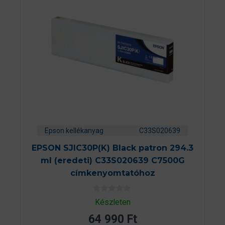
Epson kellékanyag
C33S020639
EPSON SJIC30P(K) Black patron 294.3
ml (eredeti) C33S020639 C7500G
címkenyomtatóhoz
0
Készleten
a
z
64 990
Ft
5