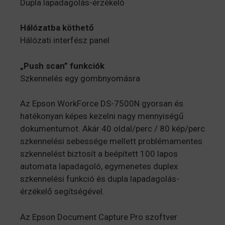
Dupla lapadagolás-érzékelő
Hálózatba köthető
Hálózati interfész panel
„Push scan” funkciók
Szkennelés egy gombnyomásra
Az Epson WorkForce DS-7500N gyorsan és
hatékonyan képes kezelni nagy mennyiségű
dokumentumot. Akár 40 oldal/perc / 80 kép/perc
szkennelési sebessége mellett problémamentes
szkennelést biztosít a beépített 100 lapos
automata lapadagoló, egymenetes duplex
szkennelési funkció és dupla lapadagolás-
érzékelő segítségével.
Az Epson Document Capture Pro szoftver