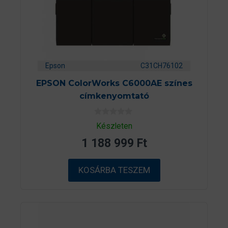
Epson
C31CH76102
EPSON ColorWorks C6000AE színes
címkenyomtató
0
Készleten
a
z
1 188 999
Ft
5
-
b
ő
KOSÁRBA TESZEM
l