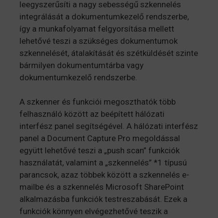
leegyszerűsíti a nagy sebességű szkennelés
integrálását a dokumentumkezelő rendszerbe,
így a munkafolyamat felgyorsítása mellett
lehetővé teszi a szükséges dokumentumok
szkennelését, átalakítását és szétküldését szinte
bármilyen dokumentumtárba vagy
dokumentumkezelő rendszerbe.
A szkenner és funkciói megoszthatók több
felhasználó között az beépített hálózati
interfész panel segítségével. A hálózati interfész
panel a Document Capture Pro megoldással
együtt lehetővé teszi a „push scan” funkciók
használatát, valamint a „szkennelés” *1 típusú
parancsok, azaz többek között a szkennelés e-
mailbe és a szkennelés Microsoft SharePoint
alkalmazásba funkciók testreszabását. Ezek a
funkciók könnyen elvégezhetővé teszik a