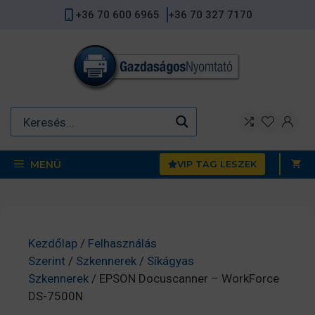
Kilépés
+36 70 600 6965
+36 70 327 7170
a
tartalomba
MENÜ
VIP TAG LESZEK
Kezdőlap
/
Felhasználás
Szerint
/
Szkennerek
/
Síkágyas
Szkennerek
/ EPSON Docuscanner – WorkForce
DS-7500N