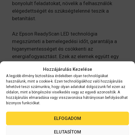
bonyolult feladatokat, növelik a felhasználók
elégedettségét és szükségtelenné teszik a
betanítást.
Az Epson ReadyScan LED technológia
megszünteti a bemelegedési időt, garantálja a
higanymentességet és csökkenti az
energiafogyasztást. Ezek az elemek együtt egy
környezetbarát berendezést alkotnak irodája
Hozzájárulás Kezelése
számára.
A legjobb élmény biztosítása érdekében olyan technológiákat
használunk, mint a cookie-k. Ezen technológiákhoz való hozzájárulás
lehetővé teszi számunkra, hogy olyan adatokat dolgozzunk fel ezen az
oldalon, mint a böngészési viselkedés vagy az egyedi azonosítók. A
Kapcsolódó
hozzájárulás elmaradása vagy visszavonása hátrányosan befolyásolhat
bizonyos funkciókat.
termékek
ELFOGADOM
ELUTASÍTOM