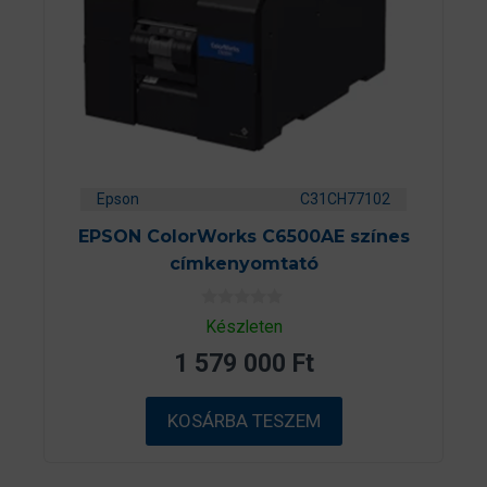
Epson
C31CH77102
EPSON ColorWorks C6500AE színes
címkenyomtató
0
Készleten
a
z
1 579 000
Ft
5
-
b
ő
KOSÁRBA TESZEM
l