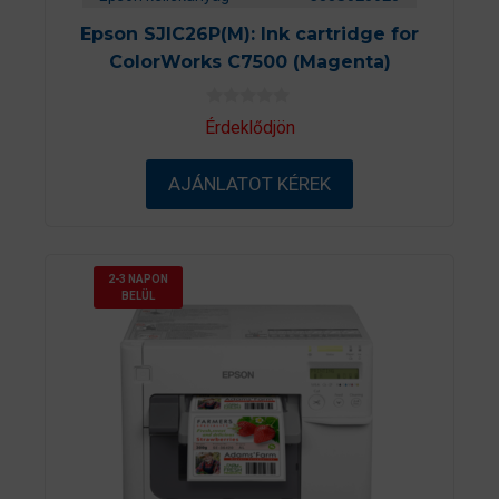
Epson SJIC26P(M): Ink cartridge for
ColorWorks C7500 (Magenta)
0
Érdeklődjön
a
z
5
AJÁNLATOT KÉREK
-
b
ő
l
2-3 NAPON
BELÜL