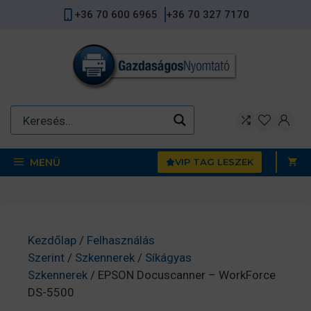
Kilépés
+36 70 600 6965
+36 70 327 7170
a
tartalomba
MENÜ
VIP TAG LESZEK
Kezdőlap
/
Felhasználás
Szerint
/
Szkennerek
/
Síkágyas
Szkennerek
/ EPSON Docuscanner – WorkForce
DS-5500