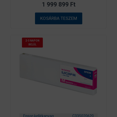
z
1 999 899
Ft
5
-
b
ő
KOSÁRBA TESZEM
l
2-3 NAPON
BELÜL
Epson kellékanyag
C33S020620