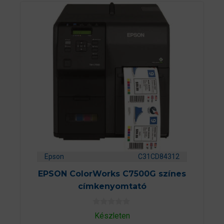
Epson
C31CD84312
EPSON ColorWorks C7500G színes
címkenyomtató
0
Készleten
a