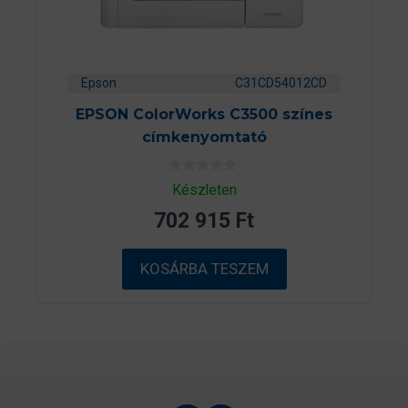
Epson
C31CD54012CD
EPSON ColorWorks C3500 színes
címkenyomtató
0
Készleten
a
z
702 915
Ft
5
-
b
ő
KOSÁRBA TESZEM
l