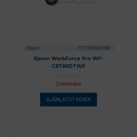
Epson
C11CH60401BB
Epson WorkForce Pro WF-
C878RDTWF
0
Érdeklődjön
a
z
5
AJÁNLATOT KÉREK
-
b
ő
l