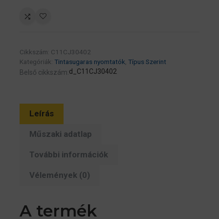
L6550
színes
tintasugaras
multifunkciós
Cikkszám:
C11CJ30402
nyomtató
Kategóriák:
Tintasugaras nyomtatók
,
Típus Szerint
mennyiség
d_C11CJ30402
Belső cikkszám:
Leírás
Műszaki adatlap
További információk
Vélemények (0)
A termék