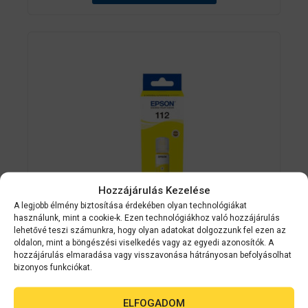
Hozzájárulás Kezelése
A legjobb élmény biztosítása érdekében olyan technológiákat
használunk, mint a cookie-k. Ezen technológiákhoz való hozzájárulás
lehetővé teszi számunkra, hogy olyan adatokat dolgozzunk fel ezen az
oldalon, mint a böngészési viselkedés vagy az egyedi azonosítók. A
Epson kellékanyag
C13T06C44A
hozzájárulás elmaradása vagy visszavonása hátrányosan befolyásolhat
bizonyos funkciókat.
Epson No.112 (T06C4) Yellow tinta
70ml (eredeti) Ecotank
ELFOGADOM
L6460/L6490/L6550/L6570/L6580/L1515