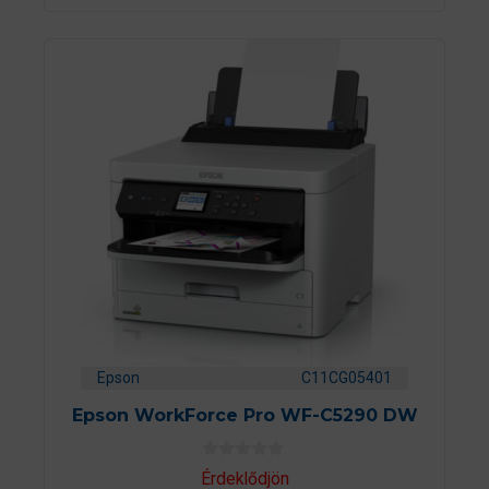
l
Epson
C11CG05401
Epson WorkForce Pro WF-C5290 DW
0
Érdeklődjön
a