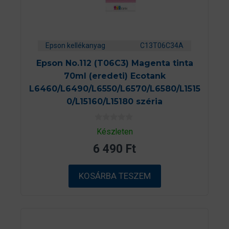
Epson kellékanyag
C13T06C34A
Epson No.112 (T06C3) Magenta tinta
70ml (eredeti) Ecotank
L6460/L6490/L6550/L6570/L6580/L1515
0/L15160/L15180 széria
0
Készleten
a
z
6 490
Ft
5
-
b
ő
KOSÁRBA TESZEM
l