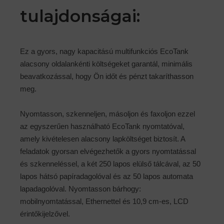
tulajdonságai:
Ez a gyors, nagy kapacitású multifunkciós EcoTank
alacsony oldalankénti költségeket garantál, minimális
beavatkozással, hogy Ön időt és pénzt takaríthasson
meg.
Nyomtasson, szkenneljen, másoljon és faxoljon ezzel
az egyszerűen használható EcoTank nyomtatóval,
amely kivételesen alacsony lapköltséget biztosít. A
feladatok gyorsan elvégezhetők a gyors nyomtatással
és szkenneléssel, a két 250 lapos elülső tálcával, az 50
lapos hátsó papíradagolóval és az 50 lapos automata
lapadagolóval. Nyomtasson bárhogy:
mobilnyomtatással, Ethernettel és 10,9 cm-es, LCD
érintőkijelzővel.