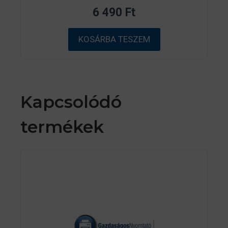
z
6 490
Ft
5
-
b
ő
KOSÁRBA TESZEM
l
Kapcsolódó
termékek