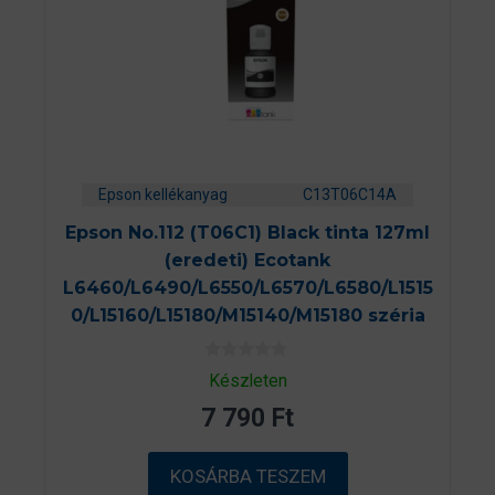
Epson kellékanyag
C13T06C14A
Epson No.112 (T06C1) Black tinta 127ml
(eredeti) Ecotank
L6460/L6490/L6550/L6570/L6580/L1515
0/L15160/L15180/M15140/M15180 széria
0
Készleten
a
z
7 790
Ft
5
-
b
ő
KOSÁRBA TESZEM
l