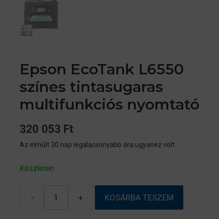
Epson EcoTank L6550
színes tintasugaras
multifunkciós nyomtató
320 053
Ft
Az elmúlt 30 nap legalacsonyabb ára ugyanez volt.
Készleten
-
+
KOSÁRBA TESZEM
Epson
EcoTank