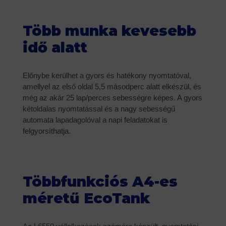
Több munka kevesebb
idő alatt
Előnybe kerülhet a gyors és hatékony nyomtatóval,
amellyel az első oldal 5,5 másodperc alatt elkészül, és
még az akár 25 lap/perces sebességre képes. A gyors
kétoldalas nyomtatással és a nagy sebességű
automata lapadagolóval a napi feladatokat is
felgyorsíthatja.
Többfunkciós A4-es
méretű EcoTank