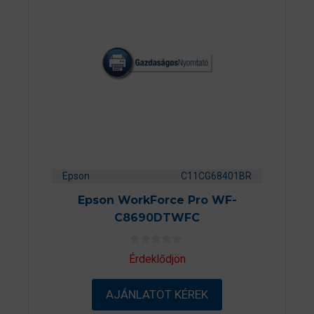
Epson
C11CG68401BR
Epson WorkForce Pro WF-
C8690DTWFC
0
Érdeklődjön
a
z
5
AJÁNLATOT KÉREK
-
b
ő