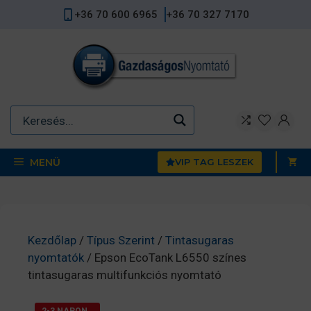
Kilépés
+36 70 600 6965
+36 70 327 7170
a
tartalomba
MENÜ
VIP TAG LESZEK
Kezdőlap
/
Típus Szerint
/
Tintasugaras
nyomtatók
/ Epson EcoTank L6550 színes
tintasugaras multifunkciós nyomtató
2-3 NAPON