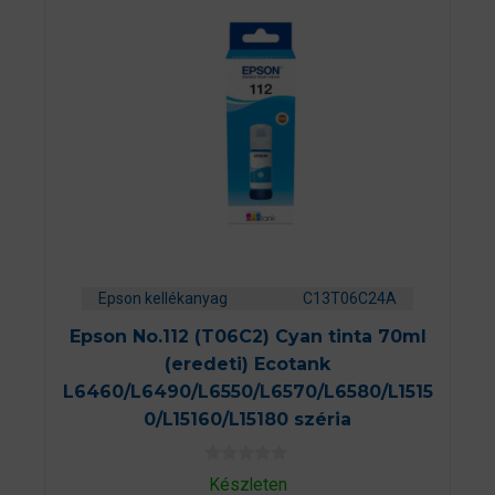
Epson kellékanyag
C13T06C24A
Epson No.112 (T06C2) Cyan tinta 70ml
(eredeti) Ecotank
L6460/L6490/L6550/L6570/L6580/L1515
0/L15160/L15180 széria
0
Készleten
a