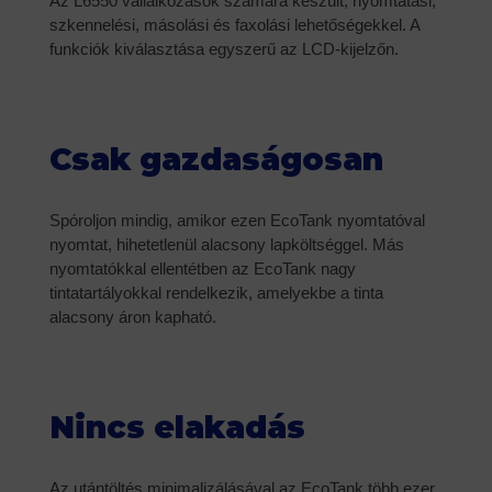
Az L6550 vállalkozások számára készült, nyomtatási,
szkennelési, másolási és faxolási lehetőségekkel. A
funkciók kiválasztása egyszerű az LCD-kijelzőn.
Csak gazdaságosan
Spóroljon mindig, amikor ezen EcoTank nyomtatóval
nyomtat, hihetetlenül alacsony lapköltséggel. Más
nyomtatókkal ellentétben az EcoTank nagy
tintatartályokkal rendelkezik, amelyekbe a tinta
alacsony áron kapható.
Nincs elakadás
Az utántöltés minimalizálásával az EcoTank több ezer