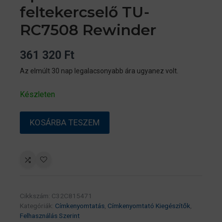
feltekercselő TU-
RC7508 Rewinder
361 320
Ft
Az elmúlt 30 nap legalacsonyabb ára ugyanez volt.
Készleten
Epson
KOSÁRBA TESZEM
C7500
feltekercselő
TU-
RC7508
Rewinder
mennyiség
Cikkszám:
C32C815471
Kategóriák:
Címkenyomtatás
,
Címkenyomtató Kiegészítők
,
Felhasználás Szerint