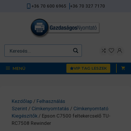
Kilépés
+36 70 600 6965
+36 70 327 7170
a
tartalomba
MENÜ
VIP TAG LESZEK
Kezdőlap
/
Felhasználás
Szerint
/
Címkenyomtatás
/
Címkenyomtató
Kiegészítők
/ Epson C7500 feltekercselő TU-
RC7508 Rewinder