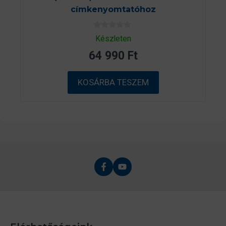
címkenyomtatóhoz
0
Készleten
a
z
64 990
Ft
5
-
b
ő
KOSÁRBA TESZEM
l