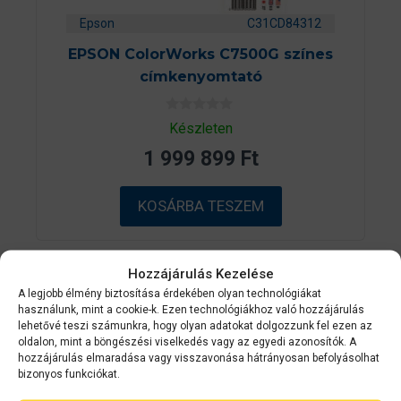
Epson
C31CD84312
EPSON ColorWorks C7500G színes
címkenyomtató
0
Készleten
a
z
1 999 899
Ft
5
-
b
ő
KOSÁRBA TESZEM
l
Hozzájárulás Kezelése
ÁRGARANCI
A legjobb élmény biztosítása érdekében olyan technológiákat
A
használunk, mint a cookie-k. Ezen technológiákhoz való hozzájárulás
lehetővé teszi számunkra, hogy olyan adatokat dolgozzunk fel ezen az
oldalon, mint a böngészési viselkedés vagy az egyedi azonosítók. A
hozzájárulás elmaradása vagy visszavonása hátrányosan befolyásolhat
bizonyos funkciókat.