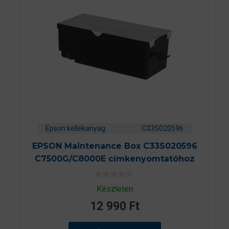
Epson kellékanyag
C33S020596
EPSON Maintenance Box C33S020596
C7500G/C8000E címkenyomtatóhoz
0
Készleten
a
z
12 990
Ft
5
-
b
ő