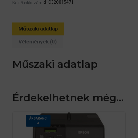
d_C32C815471
Belső cikkszám:
Műszaki adatlap
Vélemények (0)
Műszaki adatlap
Érdekelhetnek még…
ÁRGARANCI
A