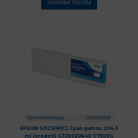
KOSÁRBA TESZEM
l
Epson kellékanyag
C33S020640
EPSON SJIC30P(C) Cyan patron 294.3
ml (eredeti) C33S020640 C7500G