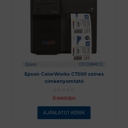
Epson
C31CD84012
Epson ColorWorks C7500 színes
címkenyomtató
0
Érdeklődjön
a
z
5
AJÁNLATOT KÉREK
-
b
ő
l