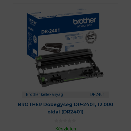
Brother kellékanyag
DR2401
BROTHER Dobegység DR-2401, 12.000
oldal (DR2401)
0
Készleten
a