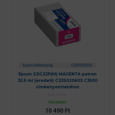
Epson kellékanyag
C33S020603
Epson SJIC22P(M) MAGENTA patron
32.5 ml (eredeti) C33S020603 C3500
címkenyomtatóhoz
0
Készleten
a
z
10 490
Ft
5
-