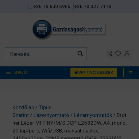
Kilépés
+36 70 600 6965
+36 70 327 7170
a
tartalomba
MENÜ
VIP TAG LESZEK
Kezdőlap
/
Típus
Szerint
/
Lézernyomtató
/
Lézernyomtatók
/ Brot
her Lézer MFP NY/M/S DCP-L2532DW, A4, mono,
20 lap/perc, Wifi/USB, manuál duplex,
2400x600dpi, 32MB nyomtató (DCPL2532DW)