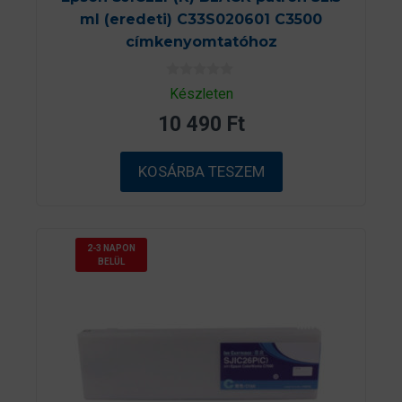
ml (eredeti) C33S020601 C3500
címkenyomtatóhoz
0
Készleten
a
z
10 490
Ft
5
-
b
ő
KOSÁRBA TESZEM
l
2-3 NAPON
BELÜL