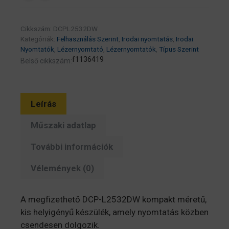
Cikkszám:
DCPL2532DW
Kategóriák:
Felhasználás Szerint
,
Irodai nyomtatás
,
Irodai
Nyomtatók
,
Lézernyomtató
,
Lézernyomtatók
,
Típus Szerint
f1136419
Belső cikkszám:
Leírás
Műszaki adatlap
További információk
Vélemények (0)
A megfizethető DCP-L2532DW kompakt méretű,
kis helyigényű készülék, amely nyomtatás közben
csendesen dolgozik.