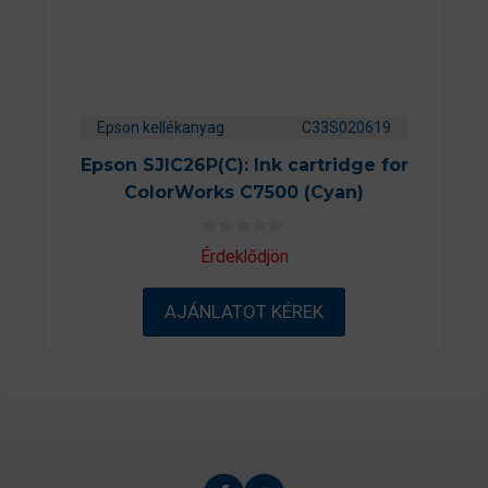
Epson kellékanyag
C33S020619
Epson SJIC26P(C): Ink cartridge for
ColorWorks C7500 (Cyan)
0
Érdeklődjön
a
z
5
AJÁNLATOT KÉREK
-
b
ő
l