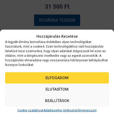
z
31 500
Ft
5
-
b
ő
KOSÁRBA TESZEM
l
Hozzájárulás Kezelése
A legjobb élmény biztosítása érdekében olyan technológiákat
használunk, mint a cookie-k. Ezen technológiákhoz való hozzájárulás
Kapcsolódó
lehetővé teszi számunkra, hogy olyan adatokat dolgozzunk fel ezen az
oldalon, mint a böngészési viselkedés vagy az egyedi azonosítók. A
hozzájárulás elmaradása vagy visszavonása hátrányosan befolyásolhat
termékek
bizonyos funkciókat.
ELFOGADOM
ELUTASÍTOM
BEÁLLÍTÁSOK
Cookie szabályzat
Adatkezelési tájékoztató
Impresszum