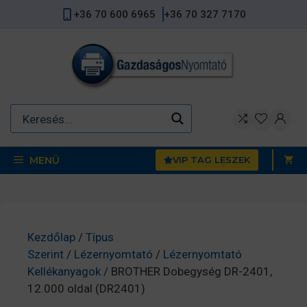
Kilépés
+36 70 600 6965
+36 70 327 7170
a
tartalomba
MENÜ
VIP TAG LESZEK
Kezdőlap
/
Típus
Szerint
/
Lézernyomtató
/
Lézernyomtató
Kellékanyagok
/ BROTHER Dobegység DR-2401,
12.000 oldal (DR2401)