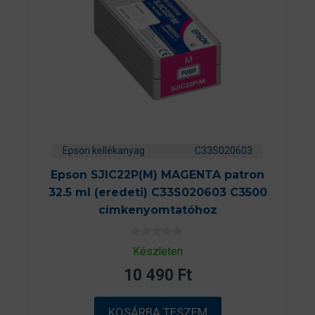
Epson kellékanyag
C33S020603
Epson SJIC22P(M) MAGENTA patron
32.5 ml (eredeti) C33S020603 C3500
címkenyomtatóhoz
0
Készleten
a
z
10 490
Ft
5
-
b
ő
KOSÁRBA TESZEM
l