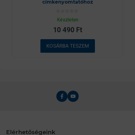
címkenyomtatóhoz
0
Készleten
a
z
10 490
Ft
5
-
b
ő
KOSÁRBA TESZEM
l
Elérhetőségeink