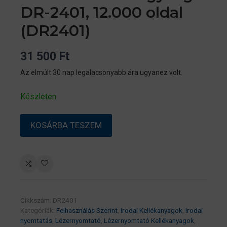
DR-2401, 12.000 oldal
(DR2401)
31 500
Ft
Az elmúlt 30 nap legalacsonyabb ára ugyanez volt.
Készleten
BROTHER
KOSÁRBA TESZEM
Dobegység
DR-
2401,
12.000
oldal
(DR2401)
Cikkszám:
DR2401
mennyiség
Kategóriák:
Felhasználás Szerint
,
Irodai Kellékanyagok
,
Irodai
nyomtatás
,
Lézernyomtató
,
Lézernyomtató Kellékanyagok
,