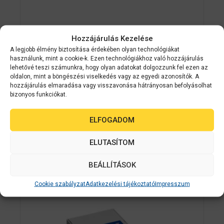
Hozzájárulás Kezelése
Epson kellékanyag
C33S020596
A legjobb élmény biztosítása érdekében olyan technológiákat
EPSON Maintenance Box C33S020596
használunk, mint a cookie-k. Ezen technológiákhoz való hozzájárulás
lehetővé teszi számunkra, hogy olyan adatokat dolgozzunk fel ezen az
C7500G/C8000E címkenyomtatóhoz
oldalon, mint a böngészési viselkedés vagy az egyedi azonosítók. A
hozzájárulás elmaradása vagy visszavonása hátrányosan befolyásolhat
bizonyos funkciókat.
0
Készleten
a
z
12 990
Ft
5
ELFOGADOM
-
b
ő
ELUTASÍTOM
KOSÁRBA TESZEM
l
BEÁLLÍTÁSOK
Cookie szabályzat
Adatkezelési tájékoztató
Impresszum