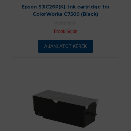
Epson SJIC26P(K): Ink cartridge for
ColorWorks C7500 (Black)
0
Érdeklődjön
a
z
5
AJÁNLATOT KÉREK
-
b
ő
l