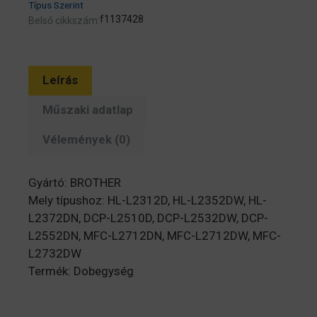
Típus Szerint
f1137428
Belső cikkszám:
Leírás
Műszaki adatlap
Vélemények (0)
Gyártó: BROTHER
Mely típushoz: HL-L2312D, HL-L2352DW, HL-
L2372DN, DCP-L2510D, DCP-L2532DW, DCP-
L2552DN, MFC-L2712DN, MFC-L2712DW, MFC-
L2732DW
Termék: Dobegység