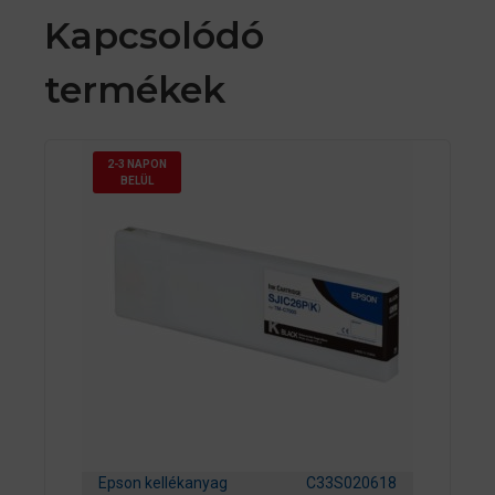
Kapcsolódó
termékek
2-3 NAPON
BELÜL
Epson kellékanyag
C33S020618