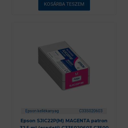
ő
KOSÁRBA TESZEM
l
Epson kellékanyag
C33S020603
Epson SJIC22P(M) MAGENTA patron
32.5 ml (eredeti) C33S020603 C3500