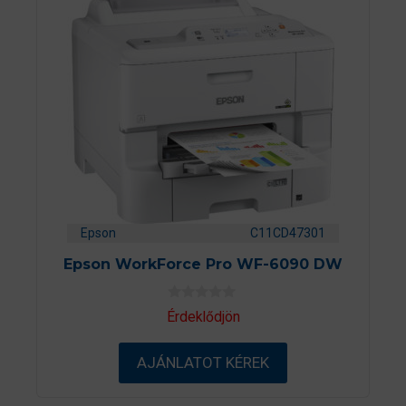
Epson
C11CD47301
Epson WorkForce Pro WF-6090 DW
0
Érdeklődjön
a
z
5
AJÁNLATOT KÉREK
-
b
ő
l