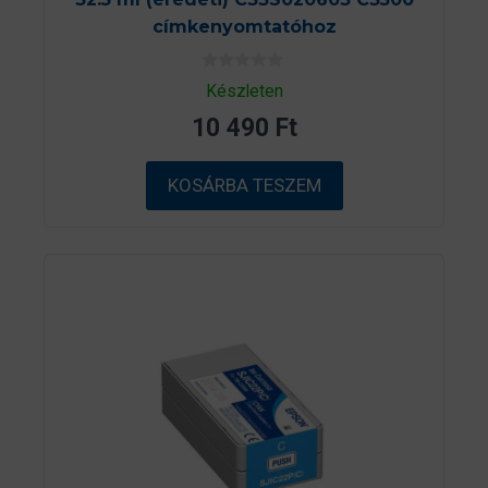
címkenyomtatóhoz
0
Készleten
a
z
10 490
Ft
5
-
b
ő
KOSÁRBA TESZEM
l