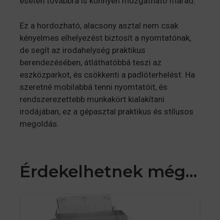
esetén továbbra is könnyen mozgatható marad
.
Ez a hordozható, alacsony asztal nem csak
kényelmes elhelyezést biztosít a nyomtatónak,
de segít az irodahelység praktikus
berendezésében, átláthatóbbá teszi az
eszközparkot, és csökkenti a padlóterhelést. Ha
szeretné mobilabbá tenni nyomtatóit, és
rendszerezettebb munkakört kialakítani
irodájában, ez a gépasztal praktikus és stílusos
megoldás.
Érdekelhetnek még…