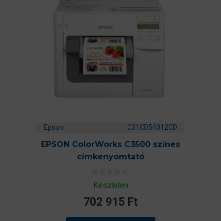
Epson
C31CD54012CD
EPSON ColorWorks C3500 színes
címkenyomtató
0
Készleten
a
z
702 915
Ft
5
-
b