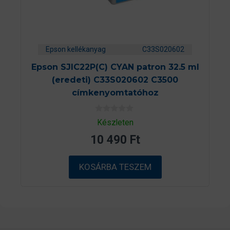
Epson kellékanyag
C33S020602
Epson SJIC22P(C) CYAN patron 32.5 ml
(eredeti) C33S020602 C3500
címkenyomtatóhoz
0
Készleten
a
z
10 490
Ft
5
-
b
ő
KOSÁRBA TESZEM
l