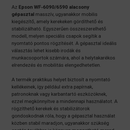
Az
Epson WF‑6090/6590 alacsony
gépasztal
masszív, ugyanakkor mobilis
kiegészítő, amely kerekeken gördíthető és
stabilizálható. Egyszerűen összeszerelhető
modell, melyen speciális csapok segítik a
nyomtató pontos rögzítését. A gépasztal ideális
választás lehet kisebb irodák és
munkacsoportok számára, ahol a helytakarékos
elrendezés és mobilitás elengedhetetlen.
A termék praktikus helyet biztosít a nyomtató
kellékeinek, így például extra papírnak,
patronoknak vagy karbantartó eszközöknek,
ezzel megkönnyítve a mindennapi használatot. A
rögzíthető kerekek és stabilizátorok
gondoskodnak róla, hogy a gépasztal használat
közben stabil maradjon, ugyanakkor szükség