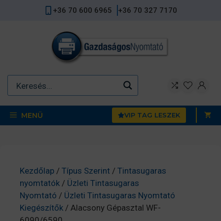
Kilépés
+36 70 600 6965
+36 70 327 7170
a
tartalomba
MENÜ
VIP TAG LESZEK
Kezdőlap
/
Típus Szerint
/
Tintasugaras
nyomtatók
/
Üzleti Tintasugaras
Nyomtató
/
Üzleti Tintasugaras Nyomtató
Kiegészítők
/ Alacsony Gépasztal WF-
6090/6590