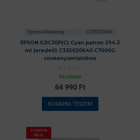
Epson kellékanyag
C33S020640
EPSON SJIC30P(C) Cyan patron 294.3
ml (eredeti) C33S020640 C7500G
címkenyomtatóhoz
0
Készleten
a
z
64 990
Ft
5
-
b
ő
KOSÁRBA TESZEM
l
2-3 NAPON
BELÜL