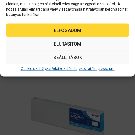
5
oldalon, mint a böngészési viselkedés vagy az egyedi azonosítók. A
AJÁNLATOT KÉREK
-
hozzájárulás elmaradása vagy visszavonása hátrányosan befolyásolhat
b
ő
bizonyos funkciókat.
l
ELFOGADOM
Kapcsolódó
ELUTASÍTOM
termékek
BEÁLLÍTÁSOK
Cookie szabályzat
Adatkezelési tájékoztató
Impresszum