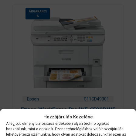
ÁRGARANCI
A
Epson
C11CD49301
Epson WorkForce Pro WF-6590DWF
Hozzájárulás Kezelése
A legjobb élmény biztosítása érdekében olyan technológiákat
0
Érdeklődjön
használunk, mint a cookie-k. Ezen technológiákhoz való hozzájárulás
a
z
lehetővé teszi számunkra, hogy olyan adatokat dolgozzunk fel ezen az