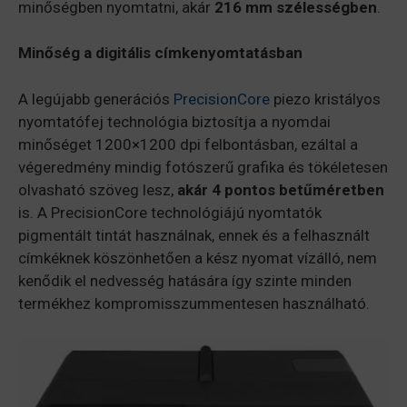
minőségben nyomtatni, akár
216 mm szélességben
.
Minőség a digitális címkenyomtatásban
A legújabb generációs
PrecisionCore
piezo kristályos
nyomtatófej technológia biztosítja a nyomdai
minőséget 1200×1200 dpi felbontásban, ezáltal a
végeredmény mindig fotószerű grafika és tökéletesen
olvasható szöveg lesz,
akár 4 pontos betűméretben
is. A PrecisionCore technológiájú nyomtatók
pigmentált tintát használnak, ennek és a felhasznált
címkéknek köszönhetően a kész nyomat vízálló, nem
kenődik el nedvesség hatására így szinte minden
termékhez kompromisszummentesen használható.