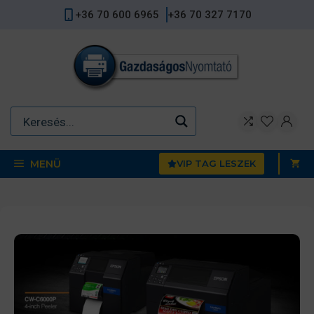
Kilépés
+36 70 600 6965
+36 70 327 7170
a
tartalomba
MENÜ
VIP TAG LESZEK