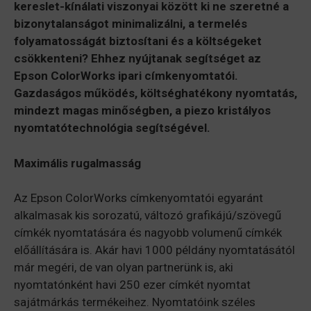
kereslet-kínálati viszonyai között ki ne szeretné a
bizonytalanságot minimalizálni, a termelés
folyamatosságát biztosítani és a költségeket
csökkenteni? Ehhez nyújtanak segítséget az
Epson ColorWorks ipari címkenyomtatói.
Gazdaságos működés, költséghatékony nyomtatás,
mindezt magas minőségben, a piezo kristályos
nyomtatótechnológia segítségével.
Maximális rugalmasság
Az Epson ColorWorks címkenyomtatói egyaránt
alkalmasak kis sorozatú, változó grafikájú/szövegű
címkék nyomtatására és nagyobb volumenű címkék
előállítására is. Akár havi 1000 példány nyomtatásától
már megéri, de van olyan partnerünk is, aki
nyomtatónként havi 250 ezer címkét nyomtat
sajátmárkás termékeihez. Nyomtatóink széles