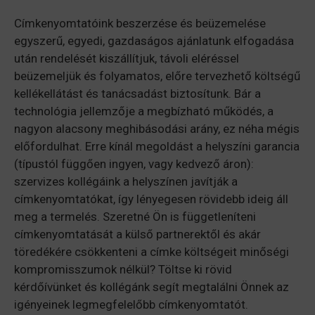
Címkenyomtatóink beszerzése és beüzemelése
egyszerű, egyedi, gazdaságos ajánlatunk elfogadása
után rendelését kiszállítjuk, távoli eléréssel
beüzemeljük és folyamatos, előre tervezhető költségű
kellékellátást és tanácsadást biztosítunk. Bár a
technológia jellemzője a megbízható működés, a
nagyon alacsony meghibásodási arány, ez néha mégis
előfordulhat. Erre kínál megoldást a helyszíni garancia
(típustól függően ingyen, vagy kedvező áron):
szervizes kollégáink a helyszínen javítják a
címkenyomtatókat, így lényegesen rövidebb ideig áll
meg a termelés. Szeretné Ön is függetleníteni
címkenyomtatását a külső partnerektől és akár
töredékére csökkenteni a címke költségeit minőségi
kompromisszumok nélkül? Töltse ki rövid
kérdőívünket és kollégánk segít megtalálni Önnek az
igényeinek legmegfelelőbb címkenyomtatót.