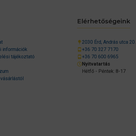
Elérhetőségeink
at
2030 Érd, András utca 20.
si információk
+36 70 327 7170
lési tájékoztató
+36 70 600 6965
Nyitvatartás
szum
Hétfő - Péntek: 8-17
 vásárlástól