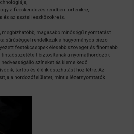
chnológiája,
 hogy a fecskendezés rendben történik-e,
 és az asztali eszközökre is.
sóbb, megbízhatóbb, magasabb minőségű nyomtatást
ka sűrűséggel rendelkezik a hagyományos piezo
lyezett festékcseppek élesebb szöveget és finomabb
 tintaösszetételt biztosítanak a nyomathordozók
s, nedvességálló színeket és kiemelkedő
ívódik, tartós és élénk összhatást hoz létre. Az
tja a hordozófelületet, mint a lézernyomtatók