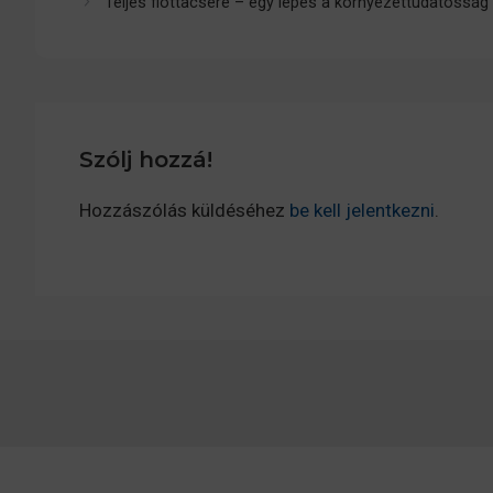
Teljes flottacsere – egy lépés a környezettudatosság 
Szólj hozzá!
Hozzászólás küldéséhez
be kell jelentkezni
.