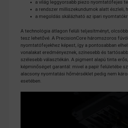
a világ leggyorsabb piezo nyomtatófejes te
a rendszer milliszekundumok alatt észleli,
a megoldás skálázható az ipari nyomtatókra
A technológia átlagon felüli teljesítményt, olc
tesz lehetővé. A PrecisionCore háromszoros fúvó
nyomtatófejekhez képest, így a pontosabban elhe
vonalakat eredményeznek, színesebb és tartósabb
szélesebb választékán. A pigment alapú tinta erő
képminőséget garantál: mivel a papír felületébe sz
alacsony nyomtatási hőmérséklet pedig nem károsí
esetében.