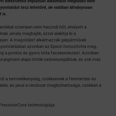
yett elektromos impulzust alkalmazó megoldás nem
nyomtatást tesz lehetővé, de
valóban látványosan
 is.
atókkal szemben nem használ hőt, ehelyett a
k, amely meghajlik, ezzel alakítja ki a
ófejen. A megoldást alkalmazzák gépjárművek
a nyomtatásban azonban az Epson honosította meg,
edig a pontos és gyors tinta fecskendezést. Azonban
 a pigment alapú tinták nedvességállóak, és sok más
nő a termelékenység, csökkennek a fenntartási és
helés, és javul a rendszer megbízhatósága, csökken a
PrecisionCore technológiája: