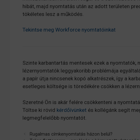
hibát, majd nyomtatás után az adott területen precí
tökéletes lesz a működés.
Tekintse meg Workforce nyomtatóinkat
Szinte karbantartás mentesek ezek a nyomtatók, 
lézernyomtatók leggyakoribb problémája egyáltalán
a papír útja nincsenek kopó alkatrészek, így a kar
esetleges költsége is töredékére csökken a léze
Szeretné Ön is akár felére csökkenteni a nyomta
Töltse ki rövid
kérdőívünket
és kollégánk segít me
legmegfelelőbb nyomtatót.
Rugalmas címkenyomtatás házon belül?