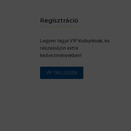
Regisztráció
Legyen tagja VIP klubunknak, és
részesüljön extra
kedvezményekben!
VIP TAG LESZEK