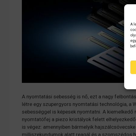
A l
coo
oly
egy
bef
A nyomtatási sebesség is nő, ezt a nagy felbontá
létre egy szupergyors nyomtatási technológia, a 
sebességgel is képesek nyomtatni. A kiemelkedő m
nyomtatófej a piezo kristályok felett elhelyezke
is végez: amennyiben bármelyik hajszálcsövecske 
milliszekundumok alatt reagál és a szomszédos h