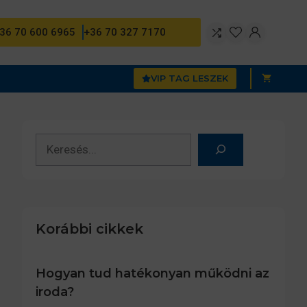
36 70 600 6965
+36 70 327 7170
VIP TAG LESZEK
Keresés
Korábbi cikkek
Hogyan tud hatékonyan működni az
iroda?