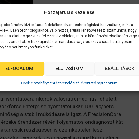
Hozzájárulás Kezelése
egjobb élmény biztosítása érdekében olyan technológiákat használunk, mint a
kie-k. Ezen technológiákhoz való hozzájárulás lehetővé teszi számunkra, hogy
an adatokat dolgozzunk fel ezen az oldalon, mint a böngészési viselkedés vagy 
edi azonosítók. A hozzájárulás elmaradása vagy visszavonása hátrányosan
olyásolhat bizonyos funkciókat.
ELFOGADOM
ELUTASÍTOM
BEÁLLÍTÁSOK
Cookie szabályzat
Adatkezelési tájékoztató
Impresszum
sú nyomtatóáramkörök valósítják meg: így jöhetett
Workforce Enterprise nyomtatói akár 100 lap/perc
inőség a stabil működésre is igaz. A PrecisionCore
dő érzékelőrendszer révén folyamatos öndiagnosztikát
akár csak részlegesen is üzemképtelen lesz,
ajszálcsövecskék bevonásával azonnal korrigálja a