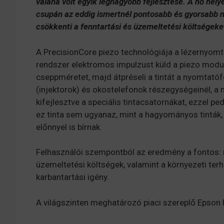
valaha volt egyik legnagyobb fejlesztés
e
. A hő hel
csupán az eddig ismertnél pontosabb és gyorsabb 
csök
kenti a fenntartási és üzemeltetési költségeket
A PrecisionCore piezo technológiája a lézernyomt
rendszer elektromos impulzust küld a piezo modulna
cseppméretet, majd átpréseli a tintát a nyomtat
(injektorok) és okostelefonok részegységeinél, 
kifejlesztve a speciális tintacsatornákat, ezzel p
ez tinta sem ugyanaz, mint a hagyományos tinták,
előnnyel is bírnak.
Felhasználói szempontból az eredmény a fontos: 
üzemeltetési költségek, valamint a környezeti ter
karbantartási igény.
A világszinten meghatározó piaci szereplő Epson 