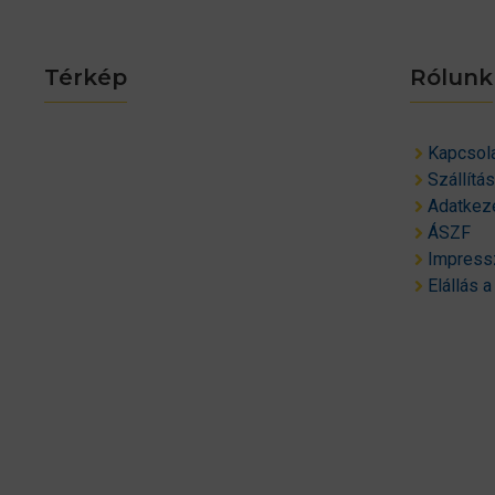
Térkép
Rólunk
Kapcsol
Szállítá
Adatkeze
ÁSZF
Impres
Elállás a