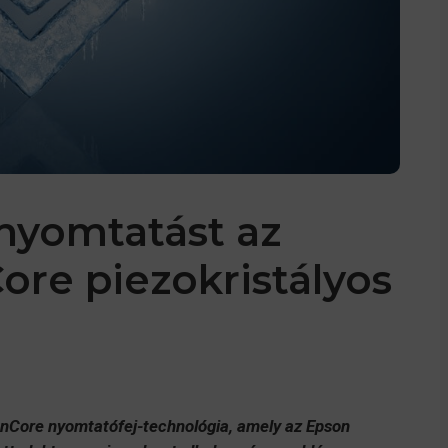
 nyomtatást az
re piezokristályos
onCore nyomtatófej-technológia, amely az Epson