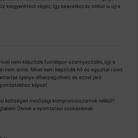
z kiegyenlítést végez, így beavatkozás nélkül is újra
mivel nem képződik festékpor-szennyeződés, így a
 nem érinti. Mivel nem képződik hő és egyuttal rövid
bantartás igénye elhanyagolható és ezzel járó
rnyomtatókhoz képest.
tási költségeit minőségi kompromisszumok nélkül?
gtalálni Önnek a nyomtatási szokásainak