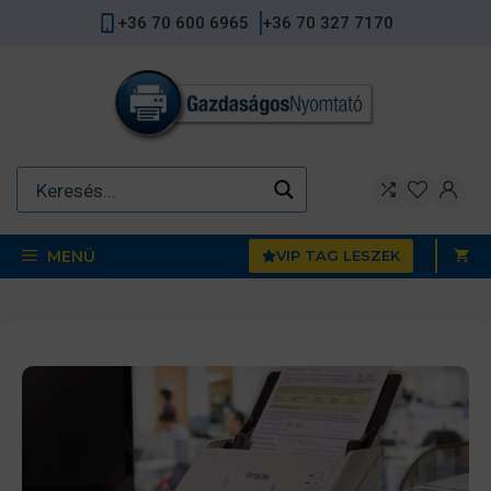
Kilépés
+36 70 600 6965
+36 70 327 7170
a
tartalomba
MENÜ
VIP TAG LESZEK