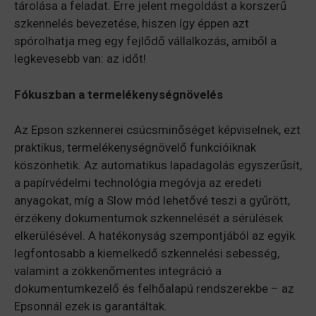
tárolása a feladat. Erre jelent megoldást a korszerű
szkennelés bevezetése, hiszen így éppen azt
spórolhatja meg egy fejlődő vállalkozás, amiből a
legkevesebb van: az időt!
Fókuszban a termelékenységnövelés
Az Epson szkennerei csúcsminőséget képviselnek, ezt
praktikus, termelékenységnövelő funkcióiknak
köszönhetik. Az automatikus lapadagolás egyszerűsít,
a papírvédelmi technológia megóvja az eredeti
anyagokat, míg a Slow mód lehetővé teszi a gyűrött,
érzékeny dokumentumok szkennelését a sérülések
elkerülésével. A hatékonyság szempontjából az egyik
legfontosabb a kiemelkedő szkennelési sebesség,
valamint a zökkenőmentes integráció a
dokumentumkezelő és felhőalapú rendszerekbe – az
Epsonnál ezek is garantáltak.