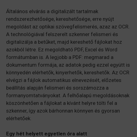
Általános elvárás a digitalizált tartalmak
rendszerezhetősége, kereshetősége, erre nyújt
megoldást az optikai szövegfelismerés, azaz az OCR.
A technológiával felszerelt szkenner felismeri és
digitalizálja a betűket, majd kereshető fájlokat hoz
azokból létre. Ez megoldható PDF, Excel és Word
formátumban is. A legjobb a PDF: megmarad a
dokumentum formája, az adatok pedig ezzel együtt is
könnyedén elérhetők, kinyerhetők, kereshetők. Az OCR
elvégzi a fájlok automatikus elnevezését, előzetes
beállítás alapján felismeri és sorszámozza a
formanyomtatványokat. A felhőalapú megoldásoknak
köszönhetően a fájlokat a kívánt helyre tölti fel a
szkenner, így azok bárhonnan könnyen és gyorsan
elérhetőek.
Egy hét helyett egyetlen óra alatt