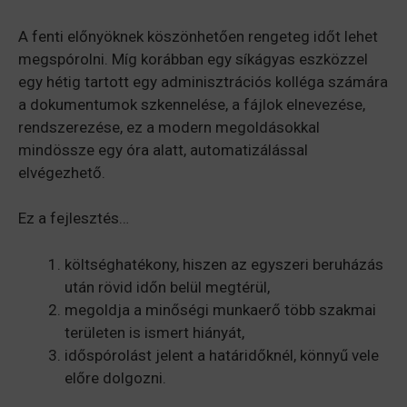
A fenti előnyöknek köszönhetően rengeteg időt lehet
megspórolni. Míg korábban egy síkágyas eszközzel
egy hétig tartott egy adminisztrációs kolléga számára
a dokumentumok szkennelése, a fájlok elnevezése,
rendszerezése, ez a modern megoldásokkal
mindössze egy óra alatt, automatizálással
elvégezhető.
Ez a fejlesztés…
költséghatékony, hiszen az egyszeri beruházás
után rövid időn belül megtérül,
megoldja a minőségi munkaerő több szakmai
területen is ismert hiányát,
időspórolást jelent a határidőknél, könnyű vele
előre dolgozni.