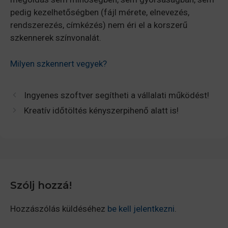
pedig kezelhetőségben (fájl mérete, elnevezés,
rendszerezés, címkézés) nem éri el a korszerű
szkennerek színvonalát.
Milyen szkennert vegyek?
Ingyenes szoftver segítheti a vállalati működést!
Kreatív időtöltés kényszerpihenő alatt is!
Szólj hozzá!
Hozzászólás küldéséhez
be kell jelentkezni
.