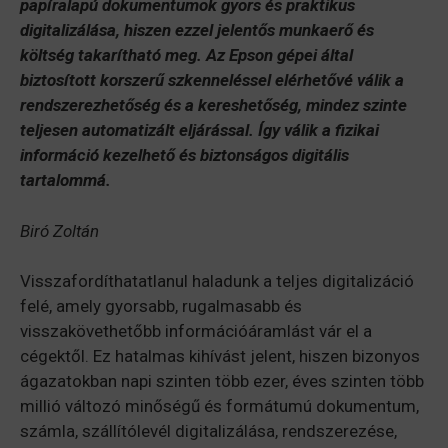
papíralapú dokumentumok gyors és praktikus
digitalizálása, hiszen ezzel jelentős munkaerő és
költség takarítható meg. Az Epson gépei által
biztosított korszerű szkenneléssel elérhetővé válik a
rendszerezhetőség és a kereshetőség, mindez szinte
teljesen automatizált eljárással. Így válik a fizikai
információ kezelhető és biztonságos digitális
tartalommá.
Biró Zoltán
Visszafordíthatatlanul haladunk a teljes digitalizáció
felé, amely gyorsabb, rugalmasabb és
visszakövethetőbb információáramlást vár el a
cégektől. Ez hatalmas kihívást jelent, hiszen bizonyos
ágazatokban napi szinten több ezer, éves szinten több
millió változó minőségű és formátumú dokumentum,
számla, szállítólevél digitalizálása, rendszerezése,