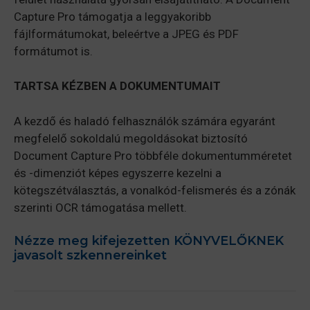
Capture Pro támogatja a leggyakoribb
fájlformátumokat, beleértve a JPEG és PDF
formátumot is.
TARTSA KÉZBEN A DOKUMENTUMAIT
A kezdő és haladó felhasználók számára egyaránt
megfelelő sokoldalú megoldásokat biztosító
Document Capture Pro többféle dokumentumméretet
és -dimenziót képes egyszerre kezelni a
kötegszétválasztás, a vonalkód-felismerés és a zónák
szerinti OCR támogatása mellett.
Nézze meg kifejezetten KÖNYVELŐKNEK
javasolt szkennereinket