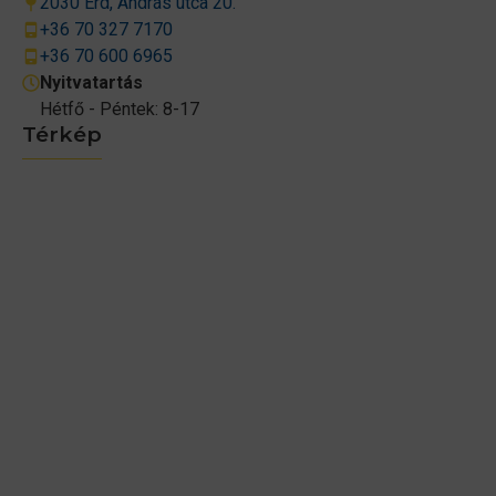
2030 Érd, András utca 20.
+36 70 327 7170
+36 70 600 6965
Nyitvatartás
Hétfő - Péntek: 8-17
Térkép