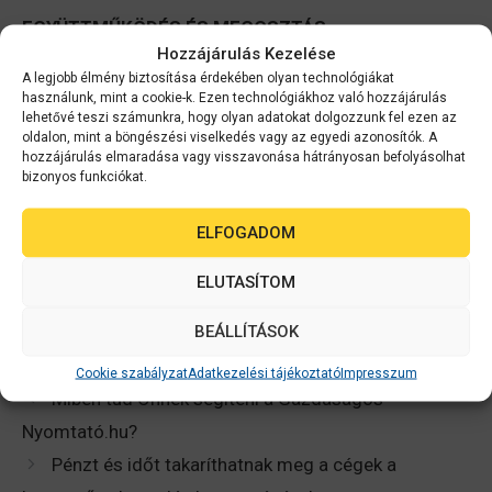
EGYÜTTMŰKÖDÉS ÉS MEGOSZTÁS
Hozzájárulás Kezelése
A legjobb élmény biztosítása érdekében olyan technológiákat
Dolgozzon csapatban, és küldje el a szkennelt
használunk, mint a cookie-k. Ezen technológiákhoz való hozzájárulás
dokumentumokat közvetlenül a Microsoft
lehetővé teszi számunkra, hogy olyan adatokat dolgozzunk fel ezen az
Sharepoint® vagy FTP-szolgáltatásba, illetve
oldalon, mint a böngészési viselkedés vagy az egyedi azonosítók. A
hozzájárulás elmaradása vagy visszavonása hátrányosan befolyásolhat
felhőalapú tárhelyre!
bizonyos funkciókat.
Tegyen egy további lépést a decentralizált
ELFOGADOM
dokumentumkezelés felé a Document Capture Pro
Server segítségével, amely többszörös, hosszú
ELUTASÍTOM
telepítés igénye nélkül teszi lehetővé a
dokumentumkezelést több felhasználónak!
BEÁLLÍTÁSOK
Cookie szabályzat
Adatkezelési tájékoztató
Impresszum
Miben tud Önnek segíteni a Gazdaságos-
Nyomtató.hu?
Pénzt és időt takaríthatnak meg a cégek a