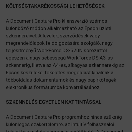
KÖLTSÉGTAKARÉKOSSÁGI LEHETŐSÉGEK
A Document Capture Pro kliensverzió számos
különböző módon alkalmazható az Epson üzleti
szkennereivel. A levelek, szerződések vagy
megrendelőlapok feldolgozására szolgáló, nagy
teljesítményű WorkForce DS-520N sorozattól
egészen a nagy sebességű WorkForce DS A3-as
szkennerig, illetve az A4-es, síkágyas szkennerekig az
Epson készülékei tökéletes megoldást kínálnak a
többoldalas dokumentumok és nagy papírkötegek
elektronikus formátumba konvertálásához.
SZKENNELÉS EGYETLEN KATTINTÁSSAL
A Document Capture Pro programhoz nincs szükség
különleges szakértelemre, az intuitív felhasználói
felület használata gyorsan elsajátítható. A Document