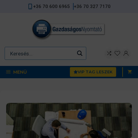
Kilépés
+36 70 600 6965
+36 70 327 7170
a
tartalomba
MENÜ
VIP TAG LESZEK