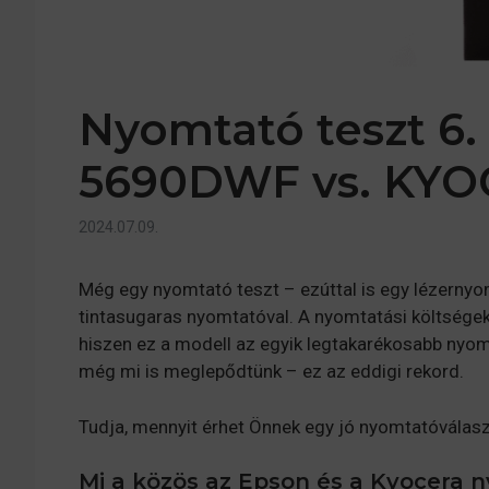
Nyomtató teszt 6
5690DWF vs. KYO
2024.07.09.
Még egy nyomtató teszt – ezúttal is egy lézern
tintasugaras nyomtatóval. A nyomtatási költségek
hiszen ez a modell az egyik legtakarékosabb ny
még mi is meglepődtünk – ez az eddigi rekord.
Tudja, mennyit érhet Önnek egy jó nyomtatóválasz
Mi a közös az Epson és a Kyocera