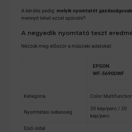
A kérdés pedig:
melyik nyomtatót gazdaságosab
mennyit lehet ezzel spórolni?
A negyedik nyomtató teszt eredm
Nézzük meg először a műszaki adatokat:
EPSON
WF‑5690DWF
Kategória
Color Multifunctio
20 kép/perc / 20
Nyomtatási sebesség
kép/perc
Első oldal