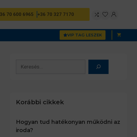
36 70 600 6965
+36 70 327 7170
VIP TAG LESZEK
Keresés
Korábbi cikkek
Hogyan tud hatékonyan működni az
iroda?