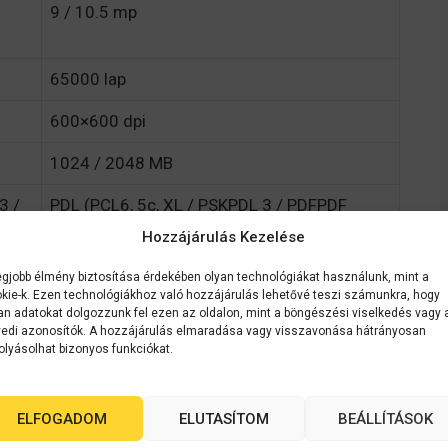
9 / 10.5 mp
65000 lap
600×600 dpi
1024 / 2048 MB
3 /
PDL (PCL6, 5c, XL / PSKPDL 3 / PDFPDF
Direct print / XPS Direct print)
Hozzájárulás Kezelése
1300 lap
egjobb élmény biztosítása érdekében olyan technológiákat használunk, mint a
kie-k. Ezen technológiákhoz való hozzájárulás lehetővé teszi számunkra, hogy
Standard
an adatokat dolgozzunk fel ezen az oldalon, mint a böngészési viselkedés vagy 
edi azonosítók. A hozzájárulás elmaradása vagy visszavonása hátrányosan
olyásolhat bizonyos funkciókat.
–
ELFOGADOM
ELUTASÍTOM
BEÁLLÍTÁSOK
475 W