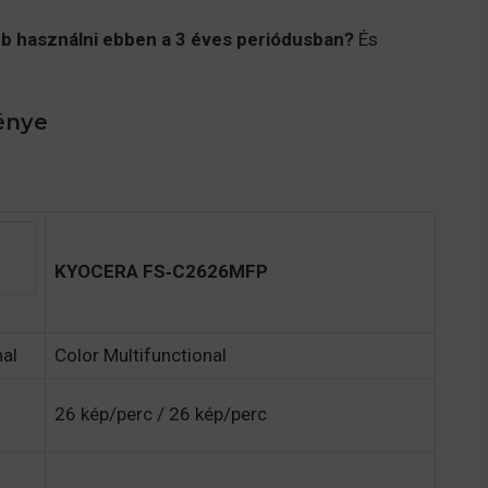
b használni ebben a 3 éves periódusban?
És
énye
KYOCERA FS‑C2626MFP
nal
Color Multifunctional
26 kép/perc / 26 kép/perc