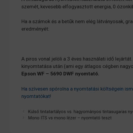
szemét, kevesebb elfogyasztott energia, 0 ózonki
Ha a számok és a betűk nem elég látványosak, gra
eredményét:
A piros vonal jelöli a 3 éves használati idő lejártá
kinyomtatása után (ami egy átlagos cégben nagy
Epson WF – 5690 DWF nyomtató.
Ha szívesen spórolna a nyomtatási költségein is
nyomtatókat!
Külső tintatartályos vs. hagyományos tintasugaras n
Mono ITS vs mono lézer – nyomtató teszt