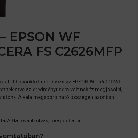
. – EPSON WF
CERA FS C2626MFP
yomtatót hasonlítottunk össze az EPSON WF 5690DWF
et tekintve az eredményt nem volt nehéz megjósolni,
omtatónk. A vele megspórolható összegen azonban
tás? Ha tovább olvas, megtudhatja.
 nyomtatóban?