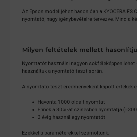
Az Epson modelljéhez hasonlóan a KYOCERA FS C2
nyomtató, nagy igénybevételre tervezve. Mind a k
Milyen feltételek mellett hasonlítj
Nyomtatót használni nagyon sokféleképpen lehet –
használtuk a nyomtató teszt során.
A nyomtató teszt eredményeként kapott értékek és
Havonta 1000 oldalt nyomtat
Ennek a 30%-át színesben nyomtatja (=300
3 évig használ egy nyomtatót
Ezekkel a paraméterekkel számoltunk.