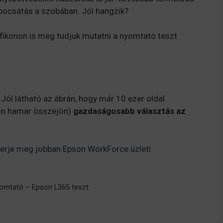
bocsátás a szobában. Jól hangzik?
fikonon is meg tudjuk mutatni a nyomtató teszt
t. Jól látható az ábrán, hogy már 10 ezer oldal
on hamar összejön)
gazdaságosabb választás az
merje meg jobban Epson WorkForce üzleti
yomtató – Epson L365 teszt