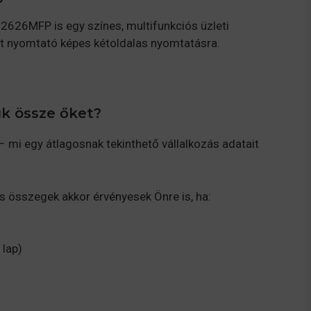
626MFP is egy színes, multifunkciós üzleti
ét nyomtató képes kétoldalas nyomtatásra.
uk össze őket?
 mi egy átlagosnak tekinthető vállalkozás adatait
 összegek akkor érvényesek Önre is, ha:
 lap)