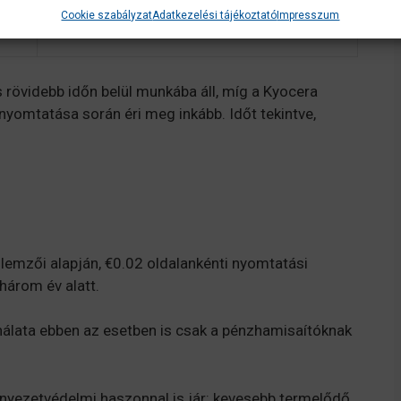
/
Cookie szabályzat
Adatkezelési tájékoztató
Impresszum
USB 2.0 / Ethernet
rövidebb időn belül munkába áll, míg a Kyocera
omtatása során éri meg inkább. Időt tekintve,
mzői alapján, €0.02 oldalankénti nyomtatási
három év alatt.
álata ebben az esetben is csak a pénzhamisaítóknak
nyezetvédelmi haszonnal is jár: kevesebb termelődő