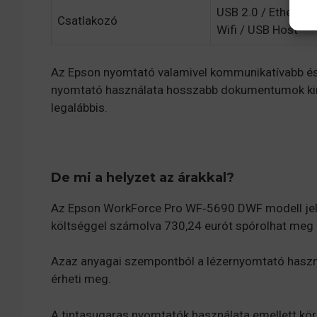
USB 2.0 / Ethernet 
Csatlakozó
Wifi / USB Host
Az Epson nyomtató valamivel kommunikatívabb és 
nyomtató használata hosszabb dokumentumok kiny
legalábbis.
De mi a helyzet az árakkal?
Az Epson WorkForce Pro WF‑5690 DWF modell jelle
költséggel számolva 730,24 eurót spórolhat meg 
Azaz anyagai szempontból a lézernyomtató haszn
érheti meg.
A tintasugaras nyomtatók használata emellett kör