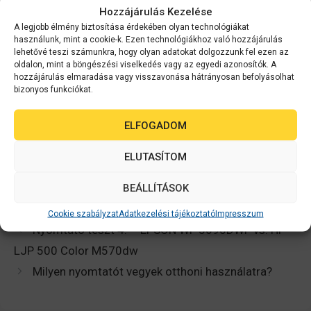
Hozzájárulás Kezelése
A legjobb élmény biztosítása érdekében olyan technológiákat
használunk, mint a cookie-k. Ezen technológiákhoz való hozzájárulás
lehetővé teszi számunkra, hogy olyan adatokat dolgozzunk fel ezen az
A piros vonal jelöli a 3 éves használati idő lejártát. Jól
oldalon, mint a böngészési viselkedés vagy az egyedi azonosítók. A
hozzájárulás elmaradása vagy visszavonása hátrányosan befolyásolhat
látható az ábrán, hogy
már a kezdeti beruházáskor is
bizonyos funkciókat.
gazdaságosabb választás az Epson WF – 5690 DWF
nyomtató.
ELFOGADOM
Ide kattintva többet megtudhat arról, hogyan tud
ELUTASÍTOM
Önnek spórolni az Epson WorkForce 5690DWF
nyomtató!
BEÁLLÍTÁSOK
Cookie szabályzat
Adatkezelési tájékoztató
Impresszum
Nyomtató teszt 4. – EPSON WF 5690DWF vs. HP
LJP 500 Color M570dw
Milyen nyomtatót vegyek otthoni használatra?