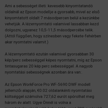
Ami a sebességet illeti: kevesebb kinyomtatandó
oldalnál az Epson modellje a gyorsabb, mivel az első
kinyomtatott oldalt 7 másodpercen belül a kezünkbe
vehetjük. A lézernyomtató valamivel lassabban kezd
dolgozni, ugyanez 10,5-11,5 másodpercébe telik.
(Attól függően, hogy színesben vagy fekete-fehérben
akar nyomtatni valamit.)
A lézernyomtató ezután valamivel gyorsabban 30
kép/perc sebességgel képes nyomtatni, míg az Epson
tintasugaras 20 kép perc sebességgel. A nagyob
nyomtatási sebességnek azonban ára van:.
Az Epson WorkForce Pro WF‑5690 DWF modell
jellemzői alapján, €0.02 oldalankénti nyomtatási
költséggel számolva 727,62 eurót spórolhat meg
három év alatt. Ugye Önnél is volna a