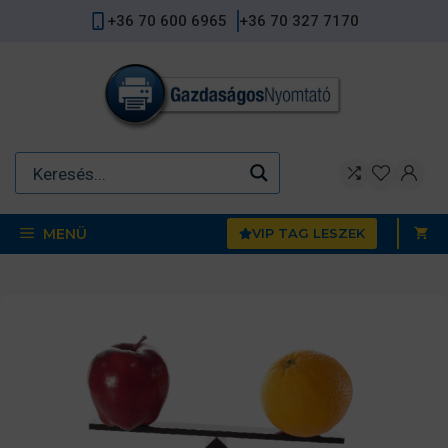
Kilépés
+36 70 600 6965
+36 70 327 7170
a
tartalomba
MENÜ
VIP TAG LESZEK