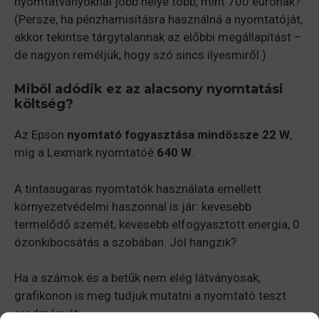
nyomtatványoknál jobb helye több, mint 700 eurónak?
(Persze, ha pénzhamisításra használná a nyomtatóját,
akkor tekintse tárgytalannak az előbbi megállapítást –
de nagyon reméljük, hogy szó sincs ilyesmiről.)
Miből adódik ez az alacsony nyomtatási
költség?
Az Epson
nyomtató fogyasztása mindössze
22 W
,
míg a Lexmark nyomtatóé
640 W
.
A tintasugaras nyomtatók használata emellett
környezetvédelmi haszonnal is jár: kevesebb
termelődő szemét, kevesebb elfogyasztott energia, 0
ózonkibocsátás a szobában. Jól hangzik?
Ha a számok és a betűk nem elég látványosak,
grafikonon is meg tudjuk mutatni a nyomtató teszt
eredményét: