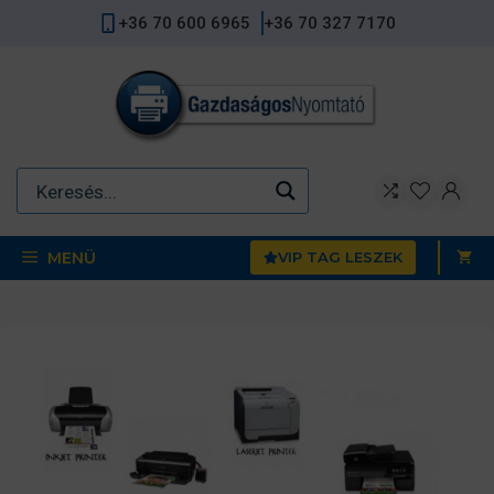
Kilépés
+36 70 600 6965
+36 70 327 7170
a
tartalomba
MENÜ
VIP TAG LESZEK