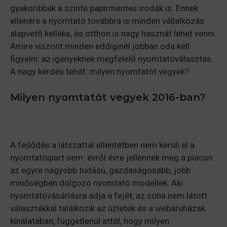
gyakoribbak a szinte papírmentes irodák is. Ennek
ellenére a nyomtató továbbra is minden vállalkozás
alapvető kelléke, és otthon is nagy hasznát lehet venni.
Amire viszont minden eddiginél jobban oda kell
figyelni: az igényeknek megfelelő nyomtatóválasztás.
A nagy kérdés tehát: milyen nyomtatót vegyek?
Milyen nyomtatót vegyek 2016-ban?
A fejlődés a látszattal ellentétben nem kerüli el a
nyomtatóipart sem: évről évre jellennek meg a piacon
az egyre nagyobb tudású, gazdaságosabb, jobb
minőségben dolgozó nyomtató modellek. Aki
nyomtatóvásárlásra adja a fejét, az soha nem látott
választékkal találkozik az üzletek és a webáruházak
kínálatában, függetlenül attól, hogy milyen