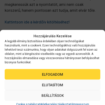
megkeressük azt a nyomtatót, ami nem csak
korszerű, hanem pontosan azt tudja, amit elvár tőle.
Kattintson ide a kérdőív kitöltéséhez!
Hozzájárulás Kezelése
Milyen nyomtatót vegyek? Melyik a legjobb?
A legjobb élmény biztosítása érdekében olyan technológiákat
Milyen nyomtatót vegyek? – A nyomtató egyszer
használunk, mint a cookie-k. Ezen technológiákhoz való hozzájárulás
lehetővé teszi számunkra, hogy olyan adatokat dolgozzunk fel ezen az
egy
oldalon, mint a böngészési viselkedés vagy az egyedi azonosítók. A
hozzájárulás elmaradása vagy visszavonása hátrányosan befolyásolhat
bizonyos funkciókat.
ELFOGADOM
Szólj hozzá!
ELUTASÍTOM
BEÁLLÍTÁSOK
Hozzászólás küldéséhez
be kell jelentkezni
.
Cookie szabályzat
Adatkezelési tájékoztató
Impresszum