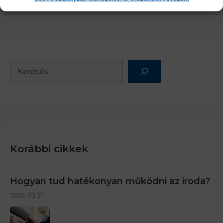
Keresés
Korábbi cikkek
Hogyan tud hatékonyan működni az iroda?
2026.03.31.