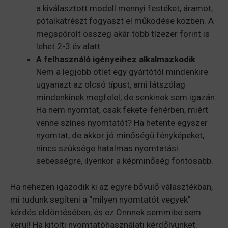
a kiválasztott modell mennyi festéket, áramot,
pótalkatrészt fogyaszt el működése közben. A
megspórolt összeg akár több tízezer forint is
lehet 2-3 év alatt.
A felhasználó igényeihez alkalmazkodik
Nem a legjobb ötlet egy gyártótól mindenkire
ugyanazt az olcsó típust, ami látszólag
mindenkinek megfelel, de senkinek sem igazán.
Ha nem nyomtat, csak fekete-fehérben, miért
venne színes nyomtatót? Ha hetente egyszer
nyomtat, de akkor jó minőségű fényképeket,
nincs szüksége hatalmas nyomtatási
sebességre, ilyenkor a képminőség fontosabb.
Ha nehezen igazodik ki az egyre bővülő választékban,
mi tudunk segíteni a “milyen nyomtatót vegyek”
kérdés eldöntésében, és ez Önnnek semmibe sem
kerül! Ha kitölti nyomtatóhasználati kérdőívünket,