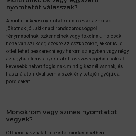
nyomtatót válasszak?
A multifunkciós nyomtatók nem csak azoknak
jöhetnek jól, akik napi rendszerességgel
fénymásolnak, szkennelnek vagy faxolnak. Ha csak
néha van szükség ezekre az eszközökre, akkor is jó
ötlet lehet beszerezni egy három az egyben vagy négy
az egyben típusú nyomtatót: összességében sokkal
kevesebb helyet foglalnak, mindig kéznél vannak, és
használaton kívül sem a szekrény tetején gyűjtik a
porcicákat.
Monokróm vagy színes nyomtatót
vegyek?
Otthoni használatra szinte minden esetben