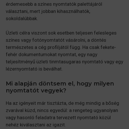
érdemesebb a színes nyomtatók palettájáról
választani, mert jobban kihasználhatók,
sokoldalúbbak.
Üzleti célra viszont sok esetben teljesen felesleges
színes vagy fotónyomtatót vásárolni, a döntés
természetes a cég profiljától függ. Ha csak fekete-
fehér dokumentumokat nyomtat, egy nagy
teljesítményű üzleti tinmtasugaras nyomtató vagy egy
lézernyomtató is beválhat.
Mi alapján döntsem el, hogy milyen
nyomtatót vegyek?
Ha az igényeit már tisztázta, de még mindig a bőség
zvarával küzd, nincs egyedül: a rengeteg ugyanolyan
vagy hasonló feladatra tervezett nyomtató közül
nehéz kiválasztani az igazit.