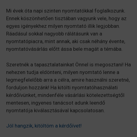
Mi évek óta napi szinten nyomtatókkal foglalkozunk.
Ennek köszönhetően tisztában vagyunk vele, hogy az
egyes igényekhez milyen nyomtató illik legjobban.
Ráadásul sokkal nagyobb rálátásunk van a
nyomtatópiacra, mint annak, aki csak néhány évente,
nyomtatóvásárlás előtt ássa bele magát a témába.
Szeretnék a tapasztalatainkat Önnel is megosztani! Ha
nehezen tudja eldönteni, milyen nyomtató lenne a
legmegfelelőbb arra a célra, amire használni szeretné,
forduljon hozzánk! Ha kitölti nyomtatóhasználati
kérdőívünket, mindenféle vásárlási kötelezettségtől
mentesen, ingyenes tanácsot adunk leendő
nyomtatója kiválasztásával kapcsolatosan.
Jól hangzik, kitöltöm a kérdőívet!