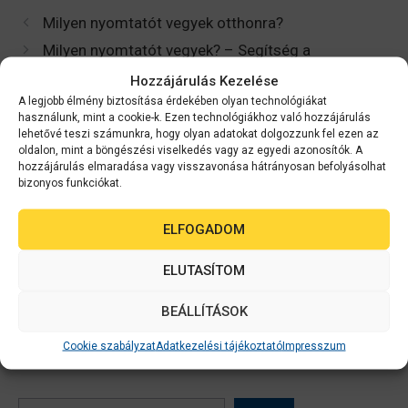
Milyen nyomtatót vegyek otthonra?
Milyen nyomtatót vegyek? – Segítség a
választáshoz
Hozzájárulás Kezelése
A legjobb élmény biztosítása érdekében olyan technológiákat
használunk, mint a cookie-k. Ezen technológiákhoz való hozzájárulás
lehetővé teszi számunkra, hogy olyan adatokat dolgozzunk fel ezen az
oldalon, mint a böngészési viselkedés vagy az egyedi azonosítók. A
hozzájárulás elmaradása vagy visszavonása hátrányosan befolyásolhat
bizonyos funkciókat.
Szólj hozzá!
ELFOGADOM
Hozzászólás küldéséhez
be kell jelentkezni
.
ELUTASÍTOM
BEÁLLÍTÁSOK
Cookie szabályzat
Adatkezelési tájékoztató
Impresszum
Keresés