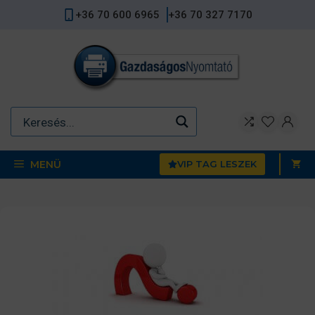
Kilépés
+36 70 600 6965
+36 70 327 7170
a
tartalomba
MENÜ
VIP TAG LESZEK