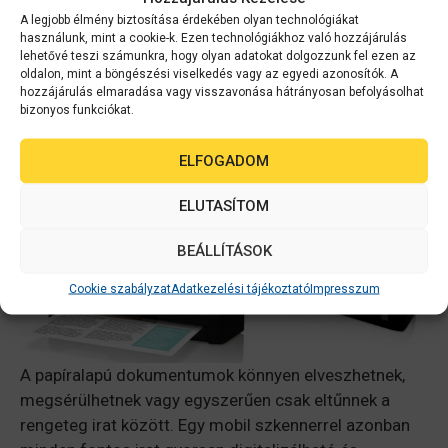
gyorsabbá és egyszerűbbé teszik az ügyintézést, így
A legjobb élmény biztosítása érdekében olyan technológiákat
használunk, mint a cookie-k. Ezen technológiákhoz való hozzájárulás
kevesebb idő megy el felesleges várakozásra és
lehetővé teszi számunkra, hogy olyan adatokat dolgozzunk fel ezen az
hamarabb zárulhat le egy-egy üzlet.
oldalon, mint a böngészési viselkedés vagy az egyedi azonosítók. A
hozzájárulás elmaradása vagy visszavonása hátrányosan befolyásolhat
bizonyos funkciókat.
Biztonságos dokumentum tárolás
ELFOGADOM
ELUTASÍTOM
BEÁLLÍTÁSOK
Cookie szabályzat
Adatkezelési tájékoztató
Impresszum
A papíralapú dokumentumok könnyen elveszhetnek,
megsérülhetnek vagy egyszerűen csak eltűnnek a
rengeteg irat között. Egy mobil szkennerrel azonban