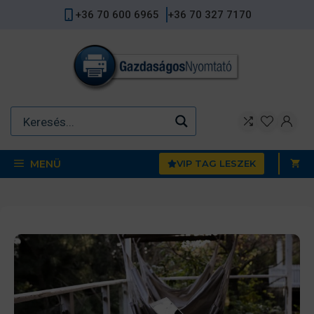
Kilépés
+36 70 600 6965
+36 70 327 7170
a
tartalomba
MENÜ
VIP TAG LESZEK