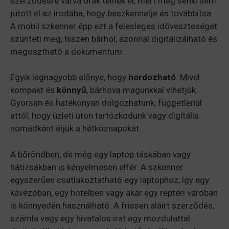
szerződésre várva órák telnek el, mert még senki sem
jutott el az irodába, hogy beszkennelje és továbbítsa.
A mobil szkenner épp ezt a felesleges időveszteséget
szünteti meg, hiszen bárhol, azonnal digitalizálható és
megosztható a dokumentum.
Egyik legnagyobb előnye, hogy
hordozható
. Mivel
kompakt és
könnyű
, bárhova magunkkal vihetjük.
Gyorsan és hatékonyan dolgozhatunk, függetlenül
attól, hogy üzleti úton tartózkodunk vagy digitális
nomádként éljük a hétköznapokat.
A bőröndben, de még egy laptop táskában vagy
hátizsákban is kényelmesen elfér. A szkenner
egyszerűen csatlakoztatható egy laptophoz, így egy
kávézóban, egy hotelben vagy akár egy reptéri váróban
is könnyedén használható. A frissen aláírt szerződés,
számla vagy egy hivatalos irat egy mozdulattal