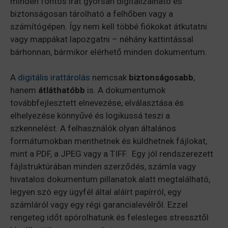
minden fontos irat gyorsan digitalizálható és
biztonságosan tárolható a felhőben vagy a
számítógépen. Így nem kell többé fiókokat átkutatni
vagy mappákat lapozgatni – néhány kattintással
bárhonnan, bármikor elérhető minden dokumentum.
A
digitális irattárolás
nemcsak
biztonságosabb
,
hanem
átláthatóbb
is. A dokumentumok
továbbfejlesztett elnevezése, elválasztása és
elhelyezése könnyűvé és logikussá teszi a
szkennelést. A felhasználók olyan általános
formátumokban menthetnek és küldhetnek fájlokat,
mint a PDF, a JPEG vagy a TIFF. Egy jól rendszerezett
fájlstruktúrában minden szerződés, számla vagy
hivatalos dokumentum pillanatok alatt megtalálható,
legyen szó egy ügyfél által aláírt papírról, egy
számláról vagy egy régi garancialevélről. Ezzel
rengeteg időt spórolhatunk és felesleges stressztől