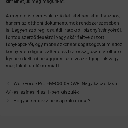
kímélhetjük meg magunkat.
A megoldás nemcsak az üzleti életben lehet hasznos,
hanem az otthoni dokumentumok rendszerezésében
is. Legyen szó régi családi iratokról, bizonyítványokról,
fontos szerződésekről vagy akár féltve őrzött
fényképekről, egy mobil szkenner segítségével mindez
könnyedén digitalizálható és biztonságosan tárolható.
Így nem kell többé aggódni az elveszett papírok vagy
megfakult emlékek miatt.
WorkForce Pro EM-C800RDWF: Nagy kapacitású
A4-es, színes, 4 az 1-ben készülék
Hogyan rendezz be inspiráló irodát?