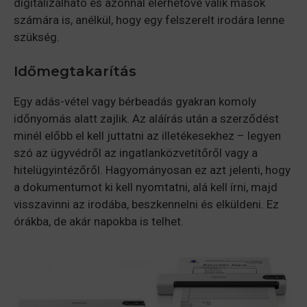
digitalizálható és azonnal elérhetővé válik mások
számára is, anélkül, hogy egy felszerelt irodára lenne
szükség.
Időmegtakarítás
Egy adás-vétel vagy bérbeadás gyakran komoly
időnyomás alatt zajlik. Az aláírás után a szerződést
minél előbb el kell juttatni az illetékesekhez – legyen
szó az ügyvédről az ingatlanközvetítőről vagy a
hitelügyintézőről. Hagyományosan ez azt jelenti, hogy
a dokumentumot ki kell nyomtatni, alá kell írni, majd
visszavinni az irodába, beszkennelni és elküldeni. Ez
órákba, de akár napokba is telhet.