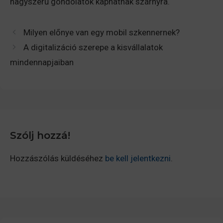
nagyszerű gondolatok kaphatnak szárnyra.
Milyen előnye van egy mobil szkennernek?
A digitalizáció szerepe a kisvállalatok
mindennapjaiban
Szólj hozzá!
Hozzászólás küldéséhez
be kell jelentkezni
.