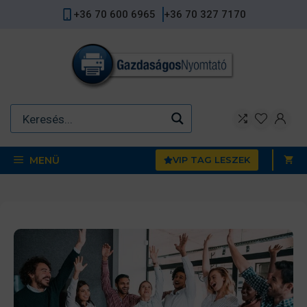
Kilépés
+36 70 600 6965
+36 70 327 7170
a
tartalomba
MENÜ
VIP TAG LESZEK