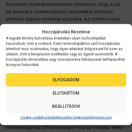
közvetlen munkakörnyezetben elhelyezni, hogy a zaj
ne zavarja a munkavégzést, ugyanakkor könnyen
elérhető legyen mindenki számára. Az otthoni iroda
esetében
a kisebb, mobil nyomtatók
lehetnek a
Hozzájárulás Kezelése
legpraktikusabbak, amiket bármikor, bárhol
A legjobb élmény biztosítása érdekében olyan technológiákat
használhatunk, ha szükség van rá, de el is tehetjük
használunk, mint a cookie-k. Ezen technológiákhoz való hozzájárulás
őket szem előtt, ha éppen nem munkaállomásnak
lehetővé teszi számunkra, hogy olyan adatokat dolgozzunk fel ezen az
oldalon, mint a böngészési viselkedés vagy az egyedi azonosítók. A
használjuk az asztalt.
hozzájárulás elmaradása vagy visszavonása hátrányosan befolyásolhat
bizonyos funkciókat.
Növények, fények és
ELFOGADOM
személyesség
ELUTASÍTOM
Az apró részletek legalább annyira fontosak, mint a
BEÁLLÍTÁSOK
nagyobb bútorok vagy eszközök. A természet
Cookie szabályzat
Adatkezelési tájékoztató
Impresszum
közelsége – akár néhány
zöld növény
formájában –
frissességet és otthonosságot visz az irodába. Nem