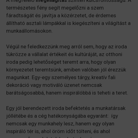
A megfelelő
megvilágítás
szintén kulcsfontosságú. A
természetes fény segít megelőzni a szem
fáradtságát és javítja a közérzetet, de érdemes
állítható asztali lámpákkal is kiegészíteni a világítást a
munkaállomásokon.
Végül ne feledkezzünk meg arról sem, hogy az iroda
tükrözze a vállalat értékeit és kultúráját, az otthoni
iroda pedig lehetőséget teremt arra, hogy olyan
környezetet teremtsünk, amiben valóban jól érezzük
magunkat. Egy-egy személyes tárgy, kreatív fali
dekoráció vagy motiváló üzenet nemcsak
barátságosabbá, hanem inspirálóbbá is teheti a teret.
Egy jól berendezett iroda befektetés a munkatársak
jóllétébe és a cég hatékonyságába egyaránt: így
nemcsak egy munkahely lesz, hanem egy olyan
inspiráló tér is, ahol öröm időt tölteni, és ahol