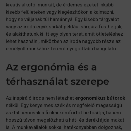
kreatív alkotói munkát, de érdemes ezeket inkább
kisebb felületeken vagy kiegészítőkön alkalmazni,
hogy ne váljanak túl harsánnyá. Egy kisebb tárgyalót
vagy az iroda egyik sarkát például sárgára festhetjük,
és alakíthatunk ki itt egy olyan teret, amit ötleteléshez
lehet használni, miközben az iroda nagyobb része az
elmélyült munkához teremt nyugodtabb hangulatot.
Az ergonómia és a
térhasználat szerepe
Az inspiráló iroda nem létezhet
ergonomikus bútorok
nélkül. Egy kényelmes szék és megfelelő magasságú
asztal nemcsak a fizikai komfortot biztosítja, hanem
hosszú távon megelőzheti a hát- és derékfájdalmakat
is. A munkavállalók sokkal hatékonyabban dolgoznak,