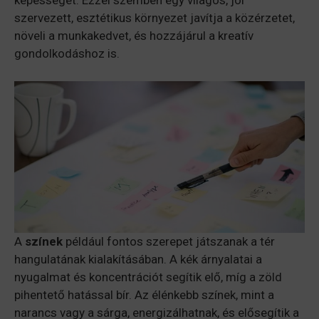
képességet. Ezzel szemben egy világos, jól
szervezett, esztétikus környezet javítja a közérzetet,
növeli a munkakedvet, és hozzájárul a kreatív
gondolkodáshoz is.
A
színek
például fontos szerepet játszanak a tér
hangulatának kialakításában. A kék árnyalatai a
nyugalmat és koncentrációt segítik elő, míg a zöld
pihentető hatással bír. Az élénkebb színek, mint a
narancs vagy a sárga, energizálhatnak, és elősegítik a