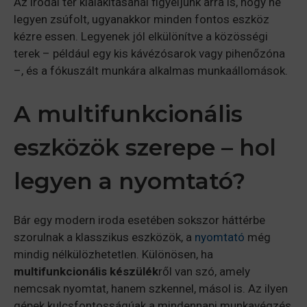
Az irodai tér kialakításánál figyeljünk arra is, hogy ne
legyen zsúfolt, ugyanakkor minden fontos eszköz
kézre essen. Legyenek jól elkülönítve a közösségi
terek – például egy kis kávézósarok vagy pihenőzóna
–, és a fókuszált munkára alkalmas munkaállomások.
A multifunkcionális
eszközök szerepe – hol
legyen a nyomtató?
Bár egy modern iroda esetében sokszor háttérbe
szorulnak a klasszikus eszközök, a
nyomtató
még
mindig nélkülözhetetlen. Különösen, ha
multifunkcionális készülék
ről van szó, amely
nemcsak nyomtat, hanem szkennel, másol is. Az ilyen
gépek kulcsfontosságúak a mindennapi munkavégzés