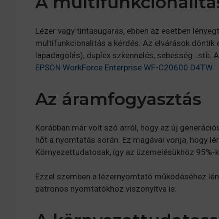
A multifunkcionalitá
Lézer vagy tintasugaras, ebben az esetben lényegte
multifunkcionalitás a kérdés. Az elvárások döntik
lapadagolás), duplex szkennelés, sebesség…stb. Az
EPSON WorkForce Enterprise WF-C20600 D4TW
.
Az áramfogyasztás
Korábban már volt szó arról, hogy az új generáci
hőt a nyomtatás során. Ez magával vonja, hogy l
Környezettudatosak, így az üzemelésükhöz 95%-k
Ezzel szemben a lézernyomtató működéséhez lén
patronos nyomtatókhoz viszonyítva is.