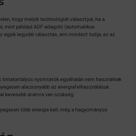
s
len, hogy melyik technológiát választjuk, ha a
 el, mint például ADF adagoló (automatikus
 egyik legjobb választás, ami mindezt tudja, az az
ós tintatartályos nyomtatók egyáltalán nem használnak
ényegesen alacsonyabb az energiafelhasználásuk.
al kevesebb áramra van szükség.
yegesen több energia kell, még a hagyományos