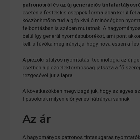
patronosról és az új generációs tintatartályosró
esetén a festék kis cseppek formájában kerül fel a 
köszönhetően tud a gép kiváló minőségben nyomtat
felbontásban is szépen mutatnak. A hagyományos 
belül így generál nyomásbuborékot, ami pont akko
kell, a fúvóka meg irányítja, hogy hova essen a fe
A piezokristályos nyomtatási technológia az új g
esetben a piezoelektormosság játssza a fő szere
rezgésével jut a lapra.
A következőkben megvizsgáljuk, hogy az egyes sz
típusoknak milyen előnyei és hátrányai vannak!
Az ár
A hagyományos patronos tintasugaras nyomtatókat