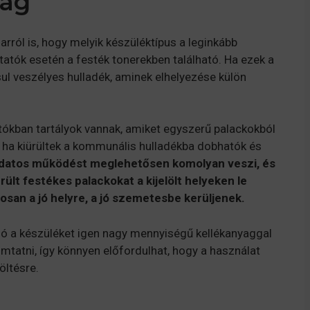
ság
rról is, hogy melyik készüléktípus a leginkább
atók esetén a festék tonerekben található. Ha ezek a
sul veszélyes hulladék, aminek elhelyezése külön
ókban tartályok vannak, amiket egyszerű palackokból
, ha kiürültek a kommunális hulladékba dobhatók és
datos működést meglehetősen komolyan veszi, és
rült festékes palackokat a kijelölt helyeken le
tosan a jó helyre, a jó szemetesbe kerüljenek.
ló a készüléket igen nagy mennyiségű kellékanyaggal
omtatni, így könnyen előfordulhat, hogy a használat
öltésre.