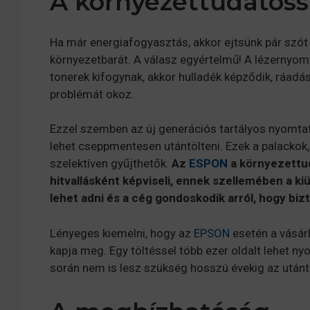
A környezettudatos
Ha már energiafogyasztás, akkor ejtsünk pár szót a
környezetbarát. A válasz egyértelmű! A lézernyomt
tonerek kifogynak, akkor hulladék képződik, ráadá
problémát okoz.
Ezzel szemben az új generációs tartályos nyomtat
lehet cseppmentesen utántölteni. Ezek a palackok
szelektíven gyűjthetők.
Az
ESPON
a környezettu
hitvallásként képviseli, ennek szellemében a kiü
lehet adni és a cég gondoskodik arról, hogy biz
Lényeges kiemelni, hogy az
EPSON
esetén a vásár
kapja meg. Egy töltéssel több ezer oldalt lehet ny
során nem is lesz szükség hosszú évekig az utánt