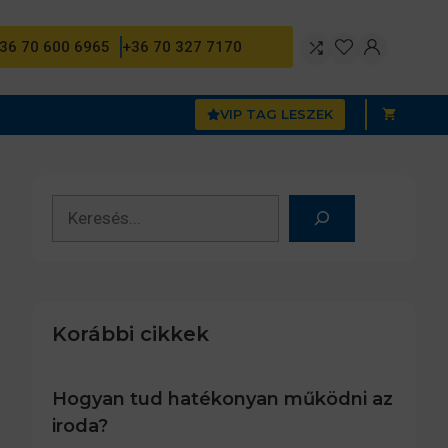
36 70 600 6965
+36 70 327 7170
VIP TAG LESZEK
Keresés
Korábbi cikkek
Hogyan tud hatékonyan működni az
iroda?