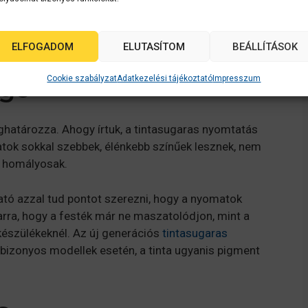
ntos. Ha csupán néhány oldalt kell kinyomtatni, akkor
n többszáz, többezer oldalt, akkor igenis sokat nyom
ELFOGADOM
ELUTASÍTOM
BEÁLLÍTÁSOK
Cookie szabályzat
Adatkezelési tájékoztató
Impresszum
ége
határozza. Ahogy írtuk, a tintasugaras nyomtatás
atok sokkal szebbek, élénkebb színűek lesznek, nem
, homályosak.
ó azzal tud pontot szerezni, hogy a nyomatok
 arra, hogy a festék már ne maszatolódjon, mint a
készülékeknél. Az új generációs
tintasugaras
izonyos modellek esetén, a tinta ugyanis pigment