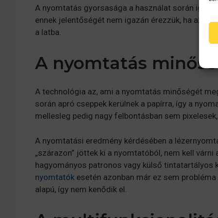
A nyomtatás gyorsasága a használat során igen fo
ennek jelentőségét nem igazán érezzük, ha azonba
a latba.
A nyomtatás minős
A technológia az, ami a nyomtatás minőségét meg
során apró cseppek kerülnek a papírra, így a nyom
mellesleg pedig nagy felbontásban sem pixelesek
A nyomtatási eredmény kérdésében a lézernyomtat
„szárazon” jöttek ki a nyomtatóból, nem kell várni
hagyományos patronos vagy külső tintatartályos 
nyomtatók
esetén azonban már ez sem probléma b
alapú, így nem kenődik el.