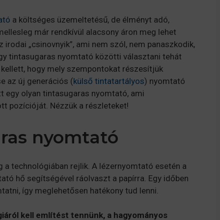
ató
a költséges üzemeltetésű, de élményt adó,
ellesleg már rendkívül alacsony áron meg lehet
 irodai „csinovnyik”, ami nem szól, nem panaszkodik,
agy tintasugaras nyomtató közötti választani tehát
i kellett, hogy mely szempontokat részesítjük
e az új generációs (
külső tintatartályos
) nyomtató
tt egy olyan tintasugaras nyomtató, ami
t pozícióját. Nézzük a részleteket!
aras nyomtató
 a technológiában rejlik. A lézernyomtató esetén a
tató hő segítségével ráolvaszt a papírra. Egy időben
tatni, így meglehetősen hatékony tud lenni.
iáról kell említést tennünk, a hagyományos