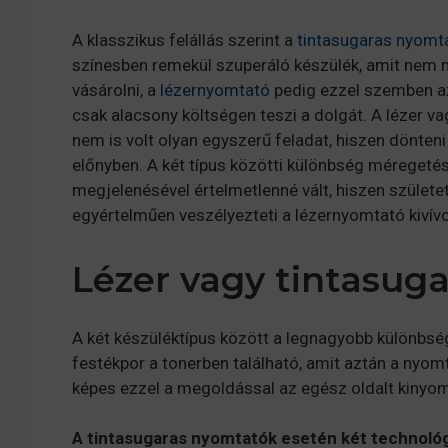
A klasszikus felállás szerint a
tintasugaras nyomt
színesben remekül szuperáló készülék, amit nem m
vásárolni, a
lézernyomtató
pedig ezzel szemben az
csak alacsony költségen teszi a dolgát. A lézer v
nem is volt olyan egyszerű feladat, hiszen dönten
előnyben. A két típus közötti különbség méregetés
megjelenésével értelmetlenné vált, hiszen születe
egyértelműen veszélyezteti a lézernyomtató kivívot
Lézer vagy tintasug
A két készüléktípus között a legnagyobb különbség
festékpor a tonerben található, amit aztán a nyom
képes ezzel a megoldással az egész oldalt kinyom
A tintasugaras nyomtatók esetén két technológ