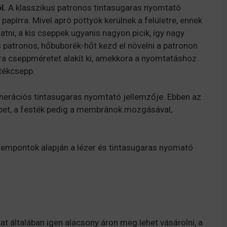
l.
A klasszikus patronos tintasugaras nyomtató
papírra. Mivel apró pöttyök kerülnek a felületre, ennek
ni, a kis cseppek ugyanis nagyon picik, így nagy
patronos, hőbuborék-hőt kezd el növelni a patronon
ra cseppméretet alakít ki, amekkora a nyomtatáshoz
stékcsepp.
enerációs tintasugaras nyomtató jellemzője. Ebben az
pet, a festék pedig a membránok mozgásával,
empontok alapján a lézer és tintasugaras nyomató
 általában igen alacsony áron meg lehet vásárolni, a