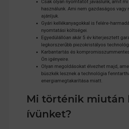
Csak olyan nyomtatót javaslunk, amit mi 
használunk. Ami nem gazdaságos vagy 
ajánljuk.
Gyári kellékanyagokkal is felére-harmad
nyomtatási költségei.
Egyedülállóan akár 5 év kiterjesztett gar
legkorszerűbb piezokristályos technoló
Karbantartás és kompromisszummentes 
Ön igényeire.
Olyan megoldásokat élvezhet majd, amel
büszkék lesznek a technológia fenntarth
energiamegtakarítása miatt.
Mi történik miután k
ívünket?