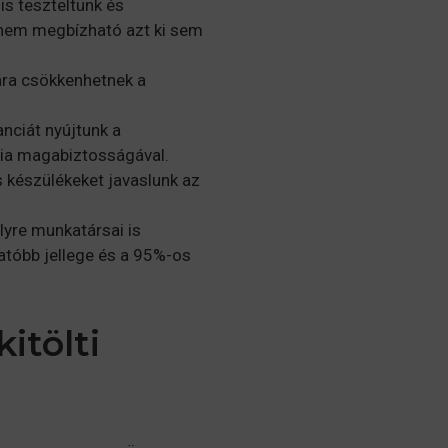
is teszteltünk és
nem megbízható azt ki sem
ára csökkenhetnek a
anciát nyújtunk a
gia magabiztosságával.
készülékeket javaslunk az
yre munkatársai is
atóbb jellege és a 95%-os
itölti