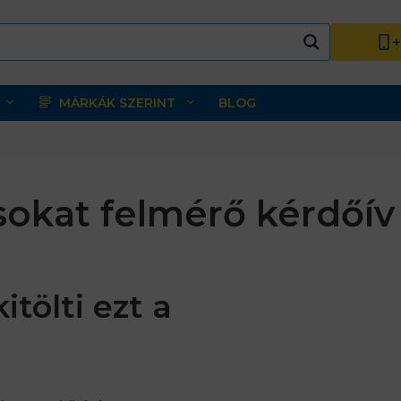
+
MÁRKÁK SZERINT
BLOG
okat felmérő kérdőív
itölti ezt a