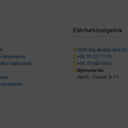
Elérhetőségeink
at
2030 Érd, András utca 20.
si információk
+36 70 327 7170
lési tájékoztató
+36 70 600 6965
Nyitvatartás
szum
Hétfő - Péntek: 8-17
 vásárlástól