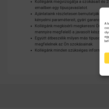
Kollégánk megvizsgálja a szokásait és 2
emailben egy típusjavaslatot.
Ajánlataink részletesen bemutatják a típ
kényelmi paramétereit, gyári garanciáját,
A l
Kollégánk megkisérli megkeresni Önt tel
coo
mennyire megfelelő a javasolt készülék.
oly
egy
Együtt átbeszélik milyen más típusok jö
bef
megfelelnek az Ön szokásainak.
Kollégánk minden szükséges információva