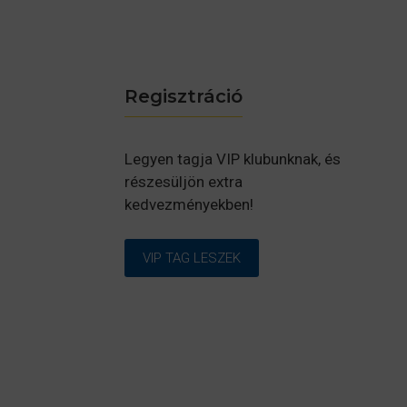
Regisztráció
Legyen tagja VIP klubunknak, és
részesüljön extra
kedvezményekben!
VIP TAG LESZEK