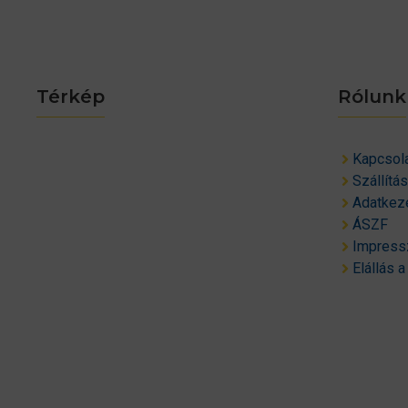
Térkép
Rólunk
Kapcsol
Szállítá
Adatkeze
ÁSZF
Impres
Elállás a