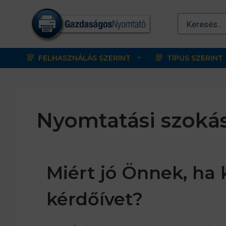
Kilépés
a
tartalomba
FELHASZNÁLÁS SZERINT
TÍPUS SZERINT
Nyomtatási szokás
Miért jó Önnek, ha k
kérdőívet?