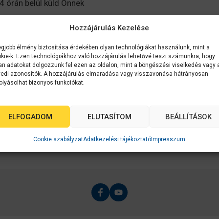
4 órán belül küld Önnek
ust annak, tudás és
Hozzájárulás Kezelése
 kellékanyagárait.
egjobb élmény biztosítása érdekében olyan technológiákat használunk, mint a
efonon – emailen, hogy
kie-k. Ezen technológiákhoz való hozzájárulás lehetővé teszi számunkra, hogy
an adatokat dolgozzunk fel ezen az oldalon, mint a böngészési viselkedés vagy 
edi azonosítók. A hozzájárulás elmaradása vagy visszavonása hátrányosan
hetnek szóba, amik
olyásolhat bizonyos funkciókat.
l ellátja és Ön dönt.
ELFOGADOM
ELUTASÍTOM
BEÁLLÍTÁSOK
Cookie szabályzat
Adatkezelési tájékoztató
Impresszum