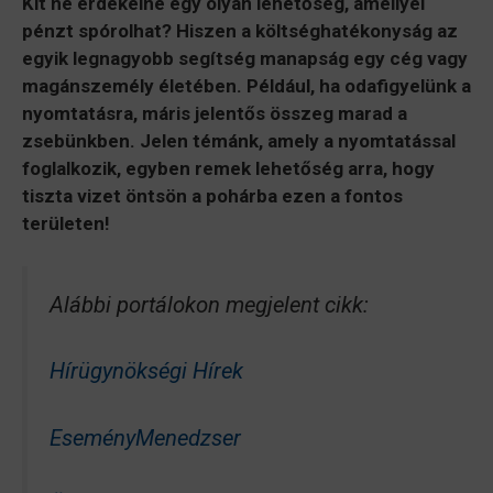
Kit ne érdekelne egy olyan lehetőség, amellyel
pénzt spórolhat? Hiszen a költséghatékonyság az
egyik legnagyobb segítség manapság egy cég vagy
magánszemély életében. Például, ha odafigyelünk a
nyomtatásra, máris jelentős összeg marad a
zsebünkben. Jelen témánk, amely a nyomtatással
foglalkozik, egyben remek lehetőség arra, hogy
tiszta vizet öntsön a pohárba ezen a fontos
területen!
Alábbi portálokon megjelent cikk:
Hírügynökségi Hírek
EseményMenedzser