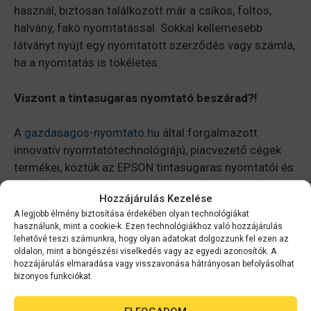
használ, biztosan találkozott már a csíkos, foltos,
halvány, fakó nyomtatással. Sokkal kellemesebb
látványt nyújt egy nyomtatott szerződés vagy számla,
ha a nyomtatás is tökéletes.
Viszont a tintasugaras nyomtató beszárad?!
A
gazdasagos-nyomtato.hu
által forgalmazott
innovatív nyomtatótechnológiájú, piacvezető cégek
termékei, köztük az EPSON tintasugaras nyomtatói és
multifunkciós nyomtatói esetén ettől sem kell félni. A
Hozzájárulás Kezelése
beszáradás szinte lehetetlen a nyomtató saját
A legjobb élmény biztosítása érdekében olyan technológiákat
kellékanyagainak használata mellett, melyet új
használunk, mint a cookie-k. Ezen technológiákhoz való hozzájárulás
festékszóró rendszer és újgenerációs festékanyagok
lehetővé teszi számunkra, hogy olyan adatokat dolgozzunk fel ezen az
oldalon, mint a böngészési viselkedés vagy az egyedi azonosítók. A
fejlesztésével érték el. Az EPSON például termékeinek
hozzájárulás elmaradása vagy visszavonása hátrányosan befolyásolhat
rendeltetésszerű üzemeltetése mellett külön
bizonyos funkciókat.
garanciát vállal beszáradás ellen.