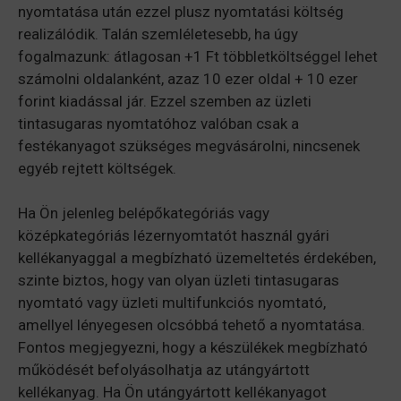
nyomtatása után ezzel plusz nyomtatási költség
realizálódik. Talán szemléletesebb, ha úgy
fogalmazunk: átlagosan +1 Ft többletköltséggel lehet
számolni oldalanként, azaz 10 ezer oldal + 10 ezer
forint kiadással jár. Ezzel szemben az üzleti
tintasugaras nyomtatóhoz valóban csak a
festékanyagot szükséges megvásárolni, nincsenek
egyéb rejtett költségek.
Ha Ön jelenleg belépőkategóriás vagy
középkategóriás lézernyomtatót használ gyári
kellékanyaggal a megbízható üzemeltetés érdekében,
szinte biztos, hogy van olyan üzleti tintasugaras
nyomtató vagy üzleti multifunkciós nyomtató,
amellyel lényegesen olcsóbbá tehető a nyomtatása.
Fontos megjegyezni, hogy a készülékek megbízható
működését befolyásolhatja az utángyártott
kellékanyag. Ha Ön utángyártott kellékanyagot