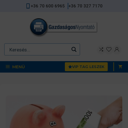
Kilépés
+36 70 600 6965
+36 70 327 7170
a
tartalomba
MENÜ
VIP TAG LESZEK