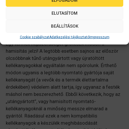
ELFOGADOM
ELUTASÍTOM
BEÁLLÍTÁSOK
Hamis spórolás kontra valóság
Cookie szabályzat
Adatkezelési tájékoztató
Impresszum
Egy termék népszerűségét groteszk módon a
hamisítás jelzi! A legtöbb esetben sajnos az először
olcsóbbnak tűnő utángyártott vagy újratöltött
kellékanyagokkal egyáltalán nem spórolunk. Érthető
módon ugyanis a legtöbb nyomtató gyártója saját
kellékanyagát (a vevők és a termék élettartalma
érdekében) védelem alatt tartja, így ugyanaz a festék
máshol nem beszerezhető. Ebből következik, hogy az
„utángyártott”, vagy hamisított nyomtató-
kellékanyagoknál a minőség messze elmarad a
gyáritól. Ráadásul ezek a nem kompatibilis
kellékanyagok a készülék meghibásodását