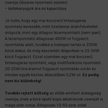
cseréje (lézeres nyomtató esetén)
– kellékanyagok ára és kapacitása
Jó tudni, hogy egy mai korszerű tintasugaras
nyomtató kevesebb, mint tizedannyi áramfelvétellel
dolgozik, mint egy átlagos lézernyomtató (nem ipari).
A lézernyomtató átlagosan 400W-ot fogyaszt
nyomtatás alatt, továbbá a melegen tartás is 250W
körül alakul, de még készenléti állapotban is 25-30W
körül fogyaszt. Ezzel szemben egy mai korszerű
tintasugaras nyomtató, vagy multifunkciós nyomtató
20-25W/óra áramot fogyaszt nyomtatás során és
minden egyéb köztes állásidőben 0,2W-ot.
Ez pedig
nem kis különbség!
További rejtett költség
az előbb említett dobegység
cseréje, mely a köré épülő kopó alkatrészek cseréjét is
maga után vonja. Átlagosan 10-50 ezer oldal