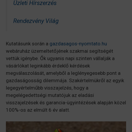
Üzleti Hírszerzés
Rendezvény Világ
Kutatásunk során a
gazdasagos-nyomtato.hu
webáruház üzemeltetőjének szakmai segítségét
vettük igénybe. Ők ugyanis napi szinten vállalják a
vásárlókat leginkább érdeklő kérdések
megválaszolását, amelyből a leglényegesebb pont a
gazdaságosság dilemmája. Szakértelmükről az egyik
legegyértelműbb visszajelzés, hogy a
megelégedettségi mutatójuk az eladási
visszajelzések és garancia-ügyintézések alapján közel
100%-os az elmúlt 6 év alatt.