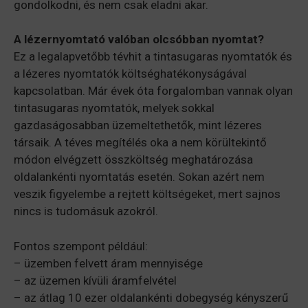
gondolkodni, és nem csak eladni akar.
A lézernyomtató valóban olcsóbban nyomtat?
Ez a legalapvetőbb tévhit a tintasugaras nyomtatók és
a lézeres nyomtatók költséghatékonyságával
kapcsolatban. Már évek óta forgalomban vannak olyan
tintasugaras nyomtatók, melyek sokkal
gazdaságosabban üzemeltethetők, mint lézeres
társaik. A téves megítélés oka a nem körültekintő
módon elvégzett összköltség meghatározása
oldalankénti nyomtatás esetén. Sokan azért nem
veszik figyelembe a rejtett költségeket, mert sajnos
nincs is tudomásuk azokról.
Fontos szempont például:
– üzemben felvett áram mennyisége
– az üzemen kívüli áramfelvétel
– az átlag 10 ezer oldalankénti dobegység kényszerű