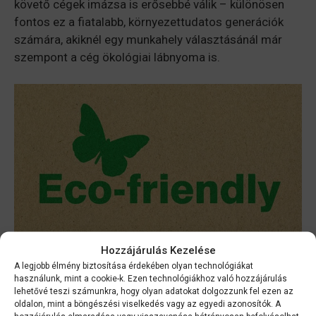
követő cégek imázsa is erősebbé válik – különösen
fontos ez a fiatalabb, környezettudatos generációk
számára, akiknél egy munkahely választásánál már
szempont a cég ökológiai lábnyoma is.
Hogyan alakítsunk ki
Hozzájárulás Kezelése
A legjobb élmény biztosítása érdekében olyan technológiákat
zöld irodát?
használunk, mint a cookie-k. Ezen technológiákhoz való hozzájárulás
lehetővé teszi számunkra, hogy olyan adatokat dolgozzunk fel ezen az
oldalon, mint a böngészési viselkedés vagy az egyedi azonosítók. A