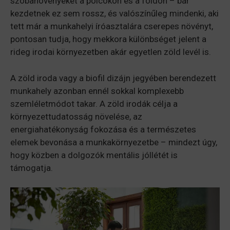
szobanövényeket a polcokon és a földön – bár
kezdetnek ez sem rossz, és valószínűleg mindenki, aki
tett már a munkahelyi íróasztalára cserepes növényt,
pontosan tudja, hogy mekkora különbséget jelent a
rideg irodai környezetben akár egyetlen zöld levél is.
A zöld iroda vagy a biofil dizájn jegyében berendezett
munkahely azonban ennél sokkal komplexebb
szemléletmódot takar. A zöld irodák célja a
környezettudatosság növelése, az
energiahatékonyság fokozása és a természetes
elemek bevonása a munkakörnyezetbe – mindezt úgy,
hogy közben a dolgozók mentális jóllétét is
támogatja.