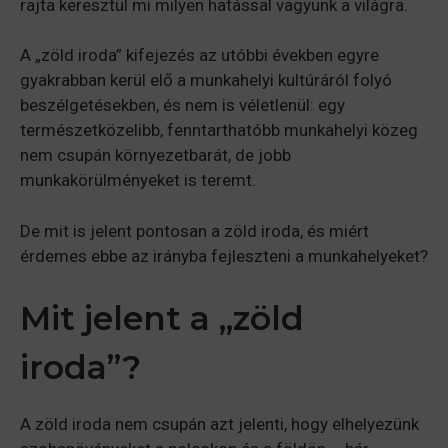
rajta keresztül mi milyen hatással vagyunk a világra.
A „zöld iroda” kifejezés az utóbbi években egyre
gyakrabban kerül elő a munkahelyi kultúráról folyó
beszélgetésekben, és nem is véletlenül: egy
természetközelibb, fenntarthatóbb munkahelyi közeg
nem csupán környezetbarát, de jobb
munkakörülményeket is teremt.
De mit is jelent pontosan a zöld iroda, és miért
érdemes ebbe az irányba fejleszteni a munkahelyeket?
Mit jelent a „zöld
iroda”?
A zöld iroda nem csupán azt jelenti, hogy elhelyezünk