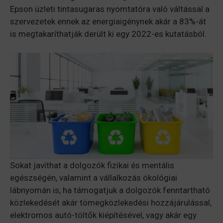
Epson üzleti tintasugaras nyomtatóra való váltással a
szervezetek ennek az energiaigénynek akár a 83%-át
is megtakaríthatják derült ki egy 2022-es kutatásból.
Sokat javíthat a dolgozók fizikai és mentális
egészségén, valamint a vállalkozás ökológiai
lábnyomán is, ha támogatjuk a dolgozók fenntartható
közlekedését akár tömegközlekedési hozzájárulással,
elektromos autó-töltők kiépítésével, vagy akár egy