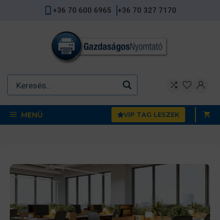
Kilépés
+36 70 600 6965
+36 70 327 7170
a
tartalomba
MENÜ
VIP TAG LESZEK