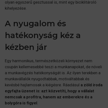
olyan egyszerű gesztussal is, mint egy biciklitároló
kihelyezése.
A nyugalom és
hatékonyság kéz a
kézben jár
Egy harmonikus, természetközeli környezet nem
csupán kellemesebbé teszi a munkanapokat, de növeli
a munkavégzés hatékonyságát is. Az ilyen terekben a
munkavállalók nyugodtabbak, motiváltabbak és
kevésbé hajlamosak a kiégésre. Ráadásul
a zöld iroda
egyfajta üzenet is: azt közvetíti, hogy a vállalat
nemcsak a profitra, hanem az emberekre és a
bolygóra is figyel
.