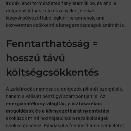
irodák, ahol természetes fény áramlik be, és ahol a
dolgozók látnak zöld növényeket, sokkal
kiegyensúlyozottabb légkört teremtenek, ami
közvetetten csökkenti a betegszabadságok számát is.
Fenntarthatóság =
hosszú távú
költségcsökkentés
A zöld irodák nemcsak a dolgozók jóllétét szolgálják,
hanem a vállalat pénzügyi szempontjait is. Az
energiahatékony világítás, a víztakarékos
megoldások és a környezetbarát nyomtatás
i
szokások mind hozzájárulnak a rezsiköltségek
csökkentéséhez. Ráadásul a fenntartható szemléletet