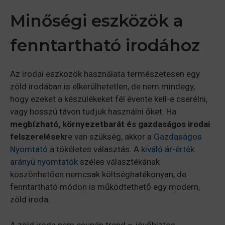
Minőségi eszközök a
fenntartható irodához
Az irodai eszközök használata természetesen egy
zöld irodában is elkerülhetetlen, de nem mindegy,
hogy ezeket a készülékeket fél évente kell-e cserélni,
vagy hosszú távon tudjuk használni őket. Ha
megbízható, környezetbarát és gazdaságos irodai
felszerelések
re van szükség, akkor a
Gazdaságos
Nyomtató
a tökéletes választás. A
kiváló ár-érték
arányú nyomtatók
széles választékának
köszönhetően nemcsak költséghatékonyan, de
fenntartható módon is működtethető egy modern,
zöld iroda.
A zöld iroda nem csupán trend – jövőbiztos