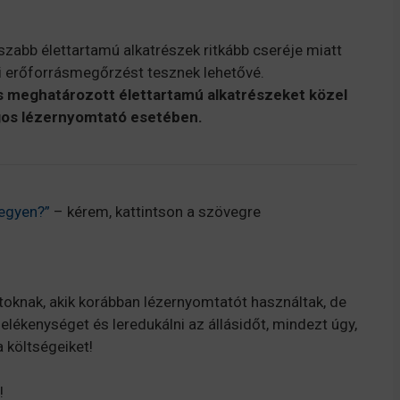
zabb élettartamú alkatrészek ritkább cseréje miatt
i erőforrásmegőrzést tesznek lehetővé.
s meghatározott élettartamú alkatrészeket közel
lagos lézernyomtató esetében.
egyen?”
– kérem, kattintson a szövegre
atoknak, akik korábban lézernyomtatót használtak, de
elékenységet és leredukálni az állásidőt, mindezt úgy,
 költségeiket!
!