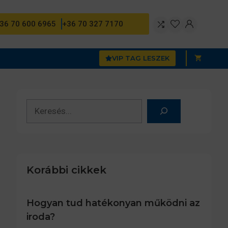
36 70 600 6965
+36 70 327 7170
VIP TAG LESZEK
Keresés
Korábbi cikkek
Hogyan tud hatékonyan működni az
iroda?