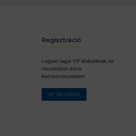
Regisztráció
Legyen tagja VIP klubunknak, és
részesüljön extra
kedvezményekben!
VIP TAG LESZEK