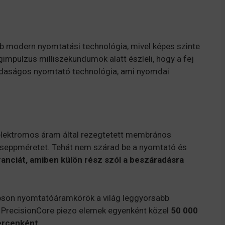
 modern nyomtatási technológia, mivel képes szinte
gimpulzus milliszekundumok alatt észleli, hogy a fej
azdaságos nyomtató technológia, ami nyomdai
y elektromos áram által rezegtetett membrános
a cseppméretet. Tehát nem szárad be a nyomtató és
aranciát, amiben külön rész szól a beszáradásra
Epson nyomtatóáramkörök a világ leggyorsabb
A PrecisionCore piezo elemek egyenként közel
50 000
rcenként
.