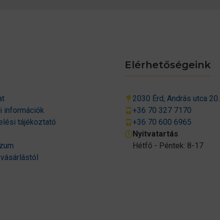
Elérhetőségeink
at
2030 Érd, András utca 20.
si információk
+36 70 327 7170
lési tájékoztató
+36 70 600 6965
Nyitvatartás
szum
Hétfő - Péntek: 8-17
 vásárlástól