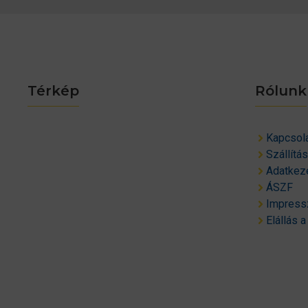
Térkép
Rólunk
Kapcsol
Szállítá
Adatkeze
ÁSZF
Impres
Elállás a