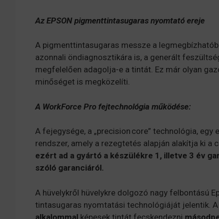
Az EPSON pigmenttintasugaras nyomtató ereje
A pigmenttintasugaras messze a legmegbízhatóbb
azonnali öndiagnosztikára is, a generált feszültsé
megfelelően adagolja-e a tintát. Ez már olyan g
minőséget is megközelíti.
A WorkForce Pro fejtechnológia működése:
A fejegysége, a „precision core” technológia, eg
rendszer, amely a rezegtetés alapján alakítja ki 
ezért ad a gyártó a készülékre 1, illetve 3 év g
szóló garanciáról.
A hüvelykről hüvelykre dolgozó nagy felbontású 
tintasugaras nyomtatási technológiáját jelentik. 
alkalommal
képesek tintát fecskendezni
másodpe