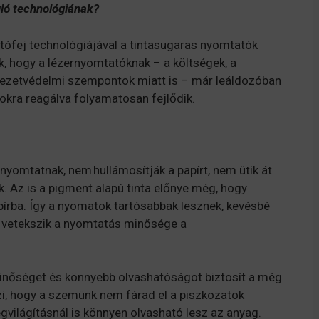
ló technológiának?
tófej technológiájával a tintasugaras nyomtatók
k, hogy a lézernyomtatóknak – a költségek, a
nyezetvédelmi szempontok miatt is – már leáldozóban
sokra reagálva folyamatosan fejlődik.
nyomtatnak, nem hullámosítják a papírt, nem ütik át
k. Az is a pigment alapú tinta előnye még, hogy
pírba. Így a nyomatok tartósabbak lesznek, kevésbé
yis vetekszik a nyomtatás minősége a
inőséget és könnyebb olvashatóságot biztosít a még
i, hogy a szemünk nem fárad el a piszkozatok
világításnál is könnyen olvasható lesz az anyag.