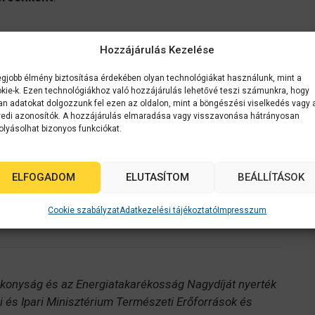
Hozzájárulás Kezelése
e kíván lenni a jövőnek (és a jelennek),
egjobb élmény biztosítása érdekében olyan technológiákat használunk, mint a
ras megoldások olyan
öko-teljesítményt
nyújtanak,
kie-k. Ezen technológiákhoz való hozzájárulás lehetővé teszi számunkra, hogy
ára értéket képviselnek.
an adatokat dolgozzunk fel ezen az oldalon, mint a böngészési viselkedés vagy 
edi azonosítók. A hozzájárulás elmaradása vagy visszavonása hátrányosan
olyásolhat bizonyos funkciókat.
vált, 96 százalékkal csökkentheti nyomtatási
ni az értékes természeti erőforrásokat.
ELFOGADOM
ELUTASÍTOM
BEÁLLÍTÁSOK
en kevesebb kellékanyagra van szükség, akár 99
Cookie szabályzat
Adatkezelési tájékoztató
Impresszum
konyság és az Energiatakarékosság Nagydíját nyerték
és Ipari Minisztérium Természeti Erőforrások és