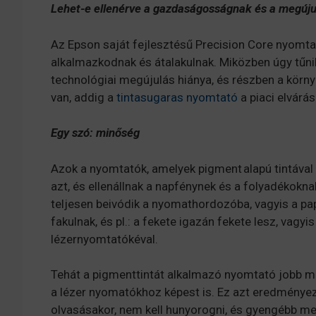
Lehet-e ellenérve a gazdaságosságnak és a megúju
Az Epson saját fejlesztésű Precision Core nyomta
alkalmazkodnak és átalakulnak. Miközben úgy tűni
technológiai megújulás hiánya, és részben a kör
van, addig a
tintasugaras nyomtató
a piaci elvárá
Egy szó: minőség
Azok a nyomtatók, amelyek pigment alapú tintával 
azt, és ellenállnak a napfénynek és a folyadékokna
teljesen beivódik a nyomathordozóba, vagyis a pa
fakulnak, és pl.: a fekete igazán fekete lesz, vag
lézernyomtatókéval.
Tehát a pigmenttintát alkalmazó nyomtató jobb m
a lézer nyomatókhoz képest is. Ez azt eredményez
olvasásakor, nem kell hunyorogni, és gyengébb meg