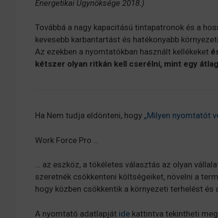
Energetikai Ügynöksége 2018.)
Továbbá a nagy kapacitású tintapatronok és a hoss
kevesebb karbantartást és hatékonyabb környezet
Az ezekben a nyomtatókban használt kellékeket
é
kétszer olyan ritkán kell cserélni, mint egy át
Ha Nem tudja eldönteni, hogy
„Milyen nyomtatót v
Work Force Pro …
… az eszköz, a tökéletes választás az olyan vállal
szeretnék csökkenteni költségeiket, növelni a term
hogy közben csökkentik a környezeti terhelést és a
A nyomtató adatlapját
ide
kattintva tekintheti meg