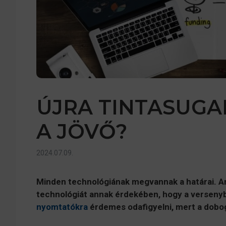
ÚJRA TINTASUG
A JÖVŐ?
2024.07.09.
Minden technológiának megvannak a határai. Ami
technológiát annak érdekében, hogy a verseny
nyomtatókra
érdemes odafigyelni, mert a dobog