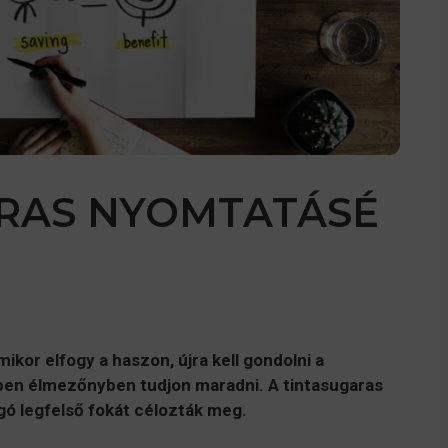
ARAS NYOMTATÁSÉ
kor elfogy a haszon, újra kell gondolni a
ben élmezőnyben tudjon maradni. A tintasugaras
ó legfelső fokát célozták meg.