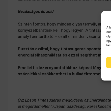
Gazdaságos és zöld
Szintén fontos, hogy minden olyan termék, ami rész
A l
környezetbarátnak kell, hogy legyen. A tintasuga
coo
amely fenntartható – ezáltal minden vásárló szám
oly
egy
bef
Pusztán azáltal, hogy tintasugaras nyomtatóra 
energiafelhasználását és ezzel segíthet megóv
Emellett a lézernyomtatókhoz képest lényeges
százalékkal csökkentheti a hulladéktermelést.
(Az Epson Tintasugaras megoldásai az Energiahaté
el megérdemelten! /Japán Gazdasági, Kereskedelmi 