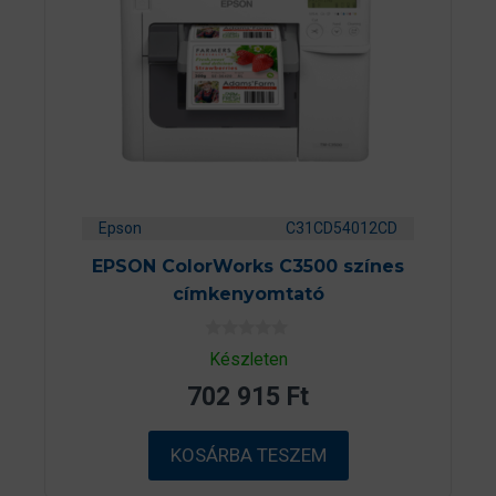
Epson
C31CD54012CD
EPSON ColorWorks C3500 színes
címkenyomtató
0
Készleten
a
z
702 915
Ft
5
-
b
ő
KOSÁRBA TESZEM
l