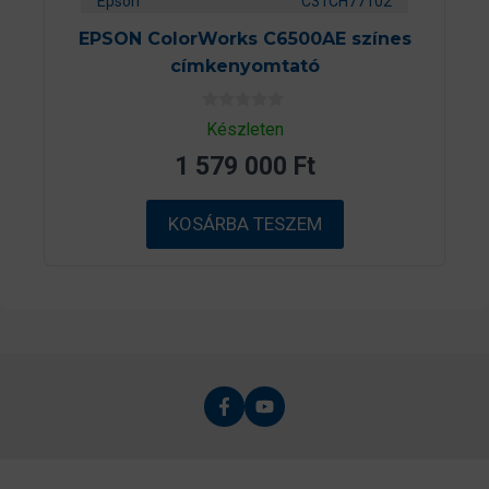
Epson
C31CH77102
EPSON ColorWorks C6500AE színes
címkenyomtató
0
Készleten
a
z
1 579 000
Ft
5
-
b
ő
KOSÁRBA TESZEM
l