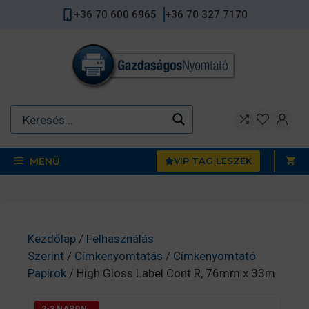
Kilépés
+36 70 600 6965
+36 70 327 7170
a
tartalomba
MENÜ
VIP TAG LESZEK
Kezdőlap
/
Felhasználás
Szerint
/
Címkenyomtatás
/
Címkenyomtató
Papírok
/ High Gloss Label Cont.R, 76mm x 33m
2-3 NAPON