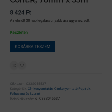
8 424
Ft
Az elmúlt 30 nap legalacsonyabb ára ugyanez volt.
Készleten
High
KOSÁRBA TESZEM
Gloss
Label
Cont.R,
76mm
x
33m
Cikkszám:
C33S045537
mennyiség
Kategóriák:
Címkenyomtatás
,
Címkenyomtató Papírok
,
Felhasználás Szerint
d_C33S045537
Belső cikkszám: