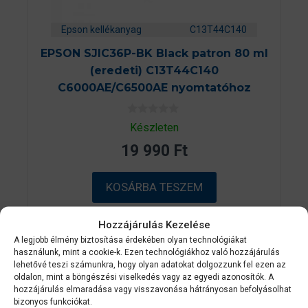
Epson kellékanyag
C13T44C140
EPSON SJIC36P-BK Black patron 80 ml
(eredeti) C13T44C140
C6000AE/C6500AE nyomtatóhoz
0
Készleten
a
z
19 990
Ft
5
-
b
ő
KOSÁRBA TESZEM
l
Hozzájárulás Kezelése
A legjobb élmény biztosítása érdekében olyan technológiákat
használunk, mint a cookie-k. Ezen technológiákhoz való hozzájárulás
lehetővé teszi számunkra, hogy olyan adatokat dolgozzunk fel ezen az
oldalon, mint a böngészési viselkedés vagy az egyedi azonosítók. A
hozzájárulás elmaradása vagy visszavonása hátrányosan befolyásolhat
bizonyos funkciókat.