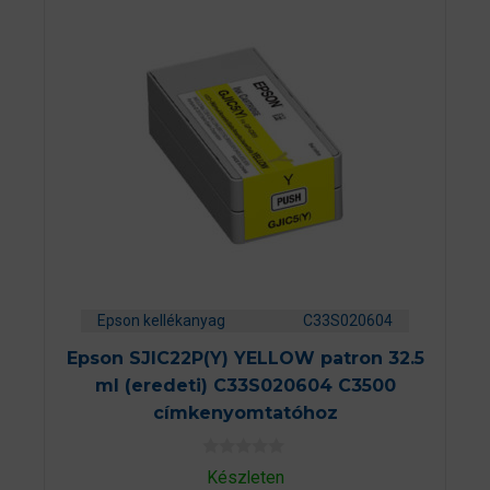
Epson kellékanyag
C33S020604
Epson SJIC22P(Y) YELLOW patron 32.5
ml (eredeti) C33S020604 C3500
címkenyomtatóhoz
0
Készleten
a