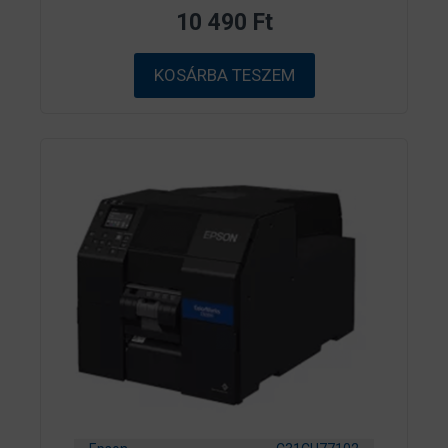
z
10 490
Ft
5
-
b
ő
KOSÁRBA TESZEM
l