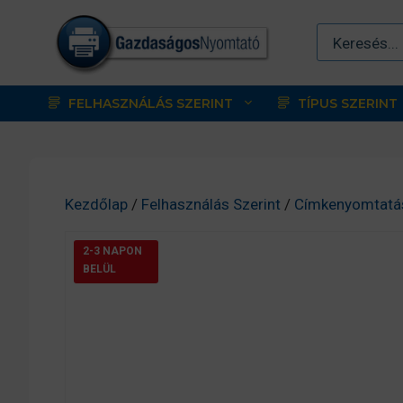
Kilépés
a
tartalomba
FELHASZNÁLÁS SZERINT
TÍPUS SZERINT
Kezdőlap
/
Felhasználás Szerint
/
Címkenyomtatá
2-3 NAPON
BELÜL