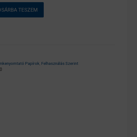
OSÁRBA TESZEM
mkenyomtató Papírok
,
Felhasználás Szerint
0