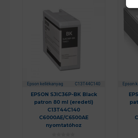
Epson kellékanyag
C13T44C140
Epson k
EPSON SJIC36P-BK Black
EPS
patron 80 ml (eredeti)
pat
C13T44C140
C6000AE/C6500AE
C
nyomtatóhoz