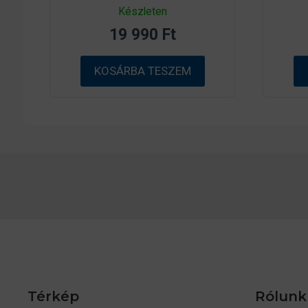
0
Készleten
a
z
19 990
Ft
5
-
b
ő
KOSÁRBA TESZEM
l
Térkép
Rólunk