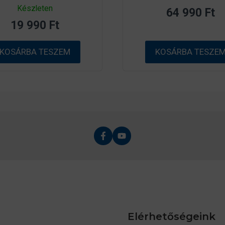
0
z
Készleten
64 990
Ft
a
5
z
-
19 990
Ft
5
b
-
ő
b
l
ő
KOSÁRBA TESZEM
KOSÁRBA TESZE
l
Elérhetőségeink