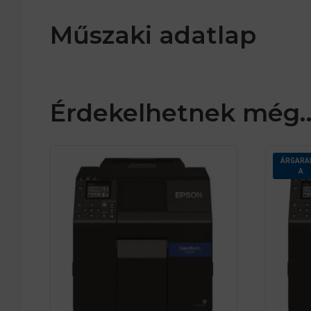
Műszaki adatlap
Érdekelhetnek még
ÁRGARA
A