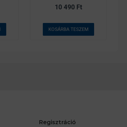
z
10 490
Ft
5
-
b
ő
l
M
KOSÁRBA TESZEM
Regisztráció