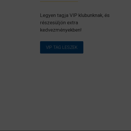
Legyen tagja VIP klubunknak, és
részesüljön extra
kedvezményekben!
VIP TAG LESZEK