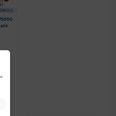
CD84312
7500G
ató
M
az