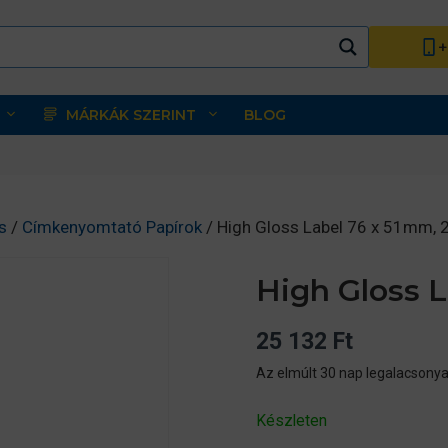
+
MÁRKÁK SZERINT
BLOG
s
/
Címkenyomtató Papírok
/ High Gloss Label 76 x 51mm, 
High Gloss L
25 132
Ft
Az elmúlt 30 nap legalacsonya
Készleten