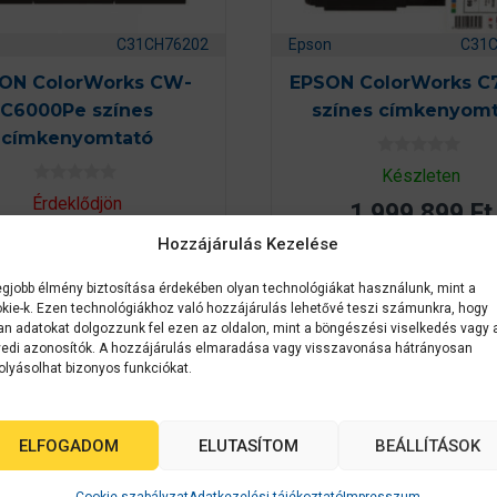
C31CH76202
Epson
C31
ON ColorWorks CW-
EPSON ColorWorks C
C6000Pe színes
színes címkenyomt
címkenyomtató
0
Készleten
a
0
z
Érdeklődjön
1 999 899
Ft
a
5
z
-
5
Hozzájárulás Kezelése
b
-
ő
b
l
ő
egjobb élmény biztosítása érdekében olyan technológiákat használunk, mint a
AJÁNLATOT KÉREK
KOSÁRBA TESZE
l
kie-k. Ezen technológiákhoz való hozzájárulás lehetővé teszi számunkra, hogy
an adatokat dolgozzunk fel ezen az oldalon, mint a böngészési viselkedés vagy 
edi azonosítók. A hozzájárulás elmaradása vagy visszavonása hátrányosan
olyásolhat bizonyos funkciókat.
k
ELFOGADOM
ELUTASÍTOM
BEÁLLÍTÁSOK