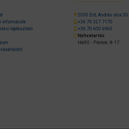
at
2030 Érd, András utca 20.
si információk
+36 70 327 7170
lési tájékoztató
+36 70 600 6965
Nyitvatartás
szum
Hétfő - Péntek: 8-17
 vásárlástól