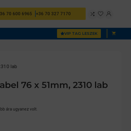
36 70 600 6965
+36 70 327 7170
VIP TAG LESZEK
2310 lab
abel 76 x 51mm, 2310 lab
bb ára ugyanez volt.