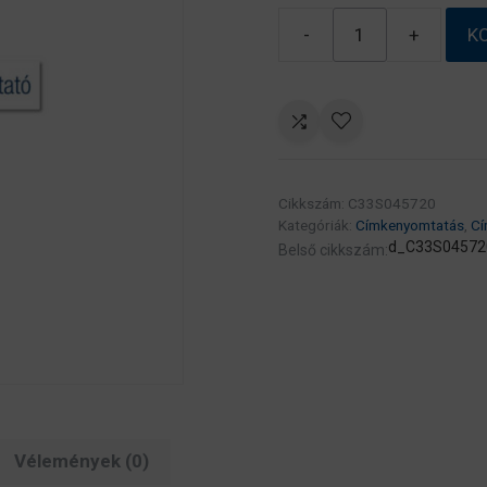
-
+
K
High
Gloss
Label
76
x
51mm,
Cikkszám:
C33S045720
2310
Kategóriák:
Címkenyomtatás
,
Cí
lab
d_C33S04572
Belső cikkszám:
mennyiség
Vélemények (0)