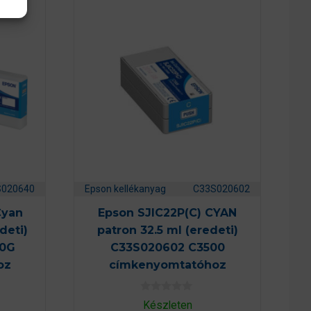
S020640
Epson kellékanyag
C33S020602
Cyan
Epson SJIC22P(C) CYAN
deti)
patron 32.5 ml (eredeti)
00G
C33S020602 C3500
oz
címkenyomtatóhoz
0
Készleten
a