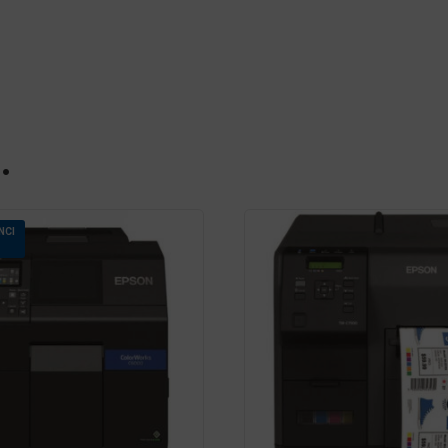
…
NCI