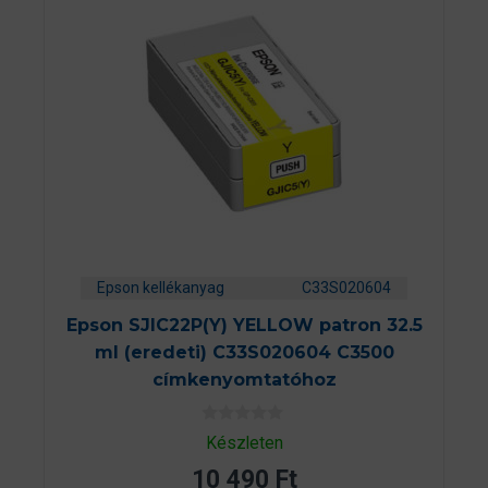
Epson kellékanyag
C33S020604
Epson SJIC22P(Y) YELLOW patron 32.5
ml (eredeti) C33S020604 C3500
címkenyomtatóhoz
0
Készleten
a
z
10 490
Ft
5