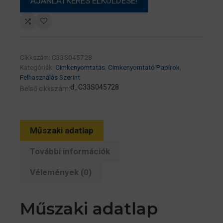
Cikkszám:
C33S045728
Kategóriák:
Címkenyomtatás
,
Címkenyomtató Papírok
,
Felhasználás Szerint
d_C33S045728
Belső cikkszám:
Műszaki adatlap
További információk
Vélemények (0)
Műszaki adatlap