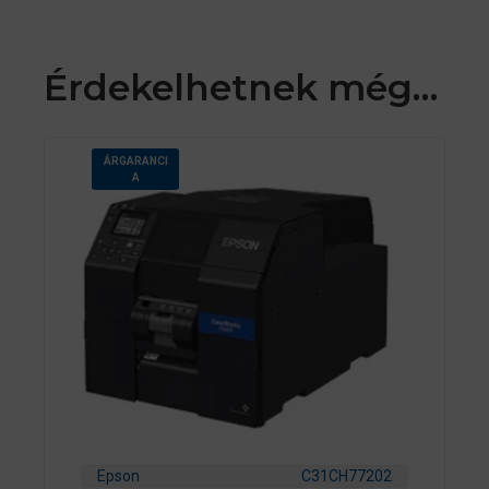
Érdekelhetnek még…
ÁRGARANCI
A
Epson
C31CH77202