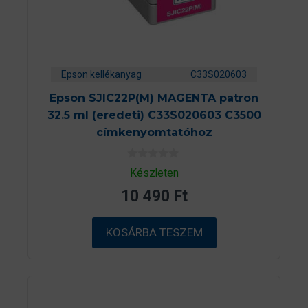
Epson kellékanyag
C33S020603
Epson SJIC22P(M) MAGENTA patron
32.5 ml (eredeti) C33S020603 C3500
címkenyomtatóhoz
0
Készleten
a
z
10 490
Ft
5
-
b
ő
KOSÁRBA TESZEM
l