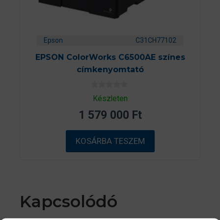
Epson
C31CH77102
EPSON ColorWorks C6500AE színes
címkenyomtató
0
Készleten
a
z
1 579 000
Ft
5
-
b
ő
KOSÁRBA TESZEM
l
Kapcsolódó