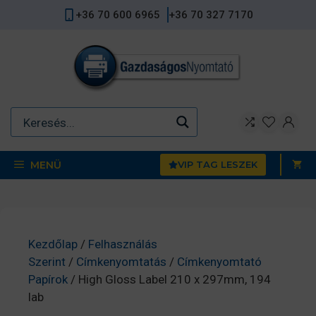
Kilépés
+36 70 600 6965
+36 70 327 7170
a
tartalomba
MENÜ
VIP TAG LESZEK
Kezdőlap
/
Felhasználás
Szerint
/
Címkenyomtatás
/
Címkenyomtató
Papírok
/ High Gloss Label 210 x 297mm, 194
lab