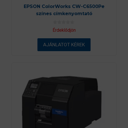
EPSON ColorWorks CW-C6500Pe
színes címkenyomtató
0
Érdeklődjön
a
z
5
AJÁNLATOT KÉREK
-
b
ő
l