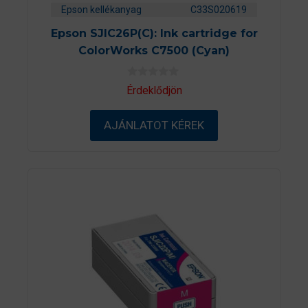
Epson kellékanyag
C33S020619
Epson SJIC26P(C): Ink cartridge for
ColorWorks C7500 (Cyan)
0
Érdeklődjön
a
z
5
AJÁNLATOT KÉREK
-
b
ő
l