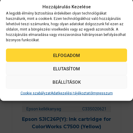
termékek
Hozzájárulás Kezelése
A legjobb élmény biztosítása érdekében olyan technológiákat
használunk, mint a cookie-k. Ezen technológiákhoz való hozzájárulás
2-3 NAPON
lehetővé teszi számunkra, hogy olyan adatokat dolgozzunk fel ezen az
BELÜL
oldalon, mint a böngészési viselkedés vagy az egyedi azonosítók. A
hozzájárulás elmaradása vagy visszavonása hátrányosan befolyásolhat
bizonyos funkciókat.
ELFOGADOM
ELUTASÍTOM
BEÁLLÍTÁSOK
Cookie szabályzat
Adatkezelési tájékoztató
Impresszum
Epson kellékanyag
C33S020621
Epson SJIC26P(Y): Ink cartridge for
ColorWorks C7500 (Yellow)