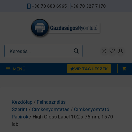
Kilépés
+36 70 600 6965
+36 70 327 7170
a
tartalomba
MENÜ
VIP TAG LESZEK
Kezdőlap
/
Felhasználás
Szerint
/
Címkenyomtatás
/
Címkenyomtató
Papírok
/ High Gloss Label 102 x 76mm, 1570
lab