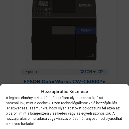
Epson
C31CH76202
EPSON ColorWorks CW-C6000Pe
színes címkenyomtató
Hozzájárulás Kezelése
A legjobb élmény biztosítása érdekében olyan technológiákat
használunk, mint a cookie-k. Ezen technológiákhoz való hozzájárulás
0
Érdeklődjön
a
lehetővé teszi számunkra, hogy olyan adatokat dolgozzunk fel ezen az
z
oldalon, mint a böngészési viselkedés vagy az egyedi azonosítók. A
5
hozzájárulás elmaradása vagy visszavonása hátrányosan befolyásolhat
AJÁNLATOT KÉREK
-
b
bizonyos funkciókat.
ő