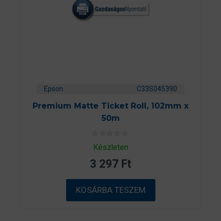
Epson
C33S045390
Premium Matte Ticket Roll, 102mm x
50m
0
Készleten
a
z
3 297
Ft
5
-
b
ő
KOSÁRBA TESZEM
l