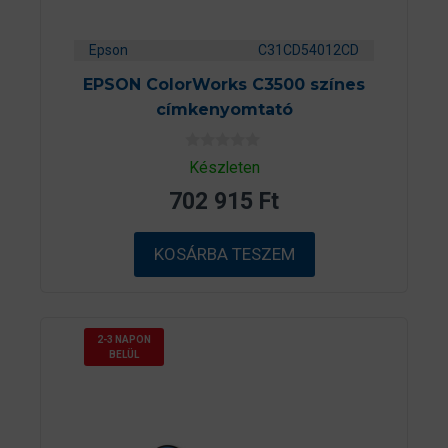
Epson
C31CD54012CD
EPSON ColorWorks C3500 színes
címkenyomtató
0
Készleten
a
z
702 915
Ft
5
-
b
ő
KOSÁRBA TESZEM
l
2-3 NAPON
BELÜL