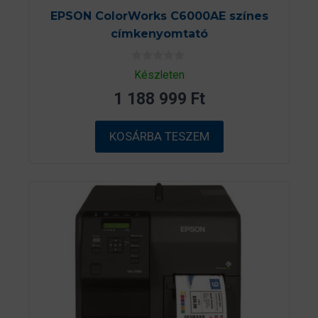
EPSON ColorWorks C6000AE színes
címkenyomtató
0
Készleten
a
z
1 188 999
Ft
5
-
b
ő
KOSÁRBA TESZEM
l