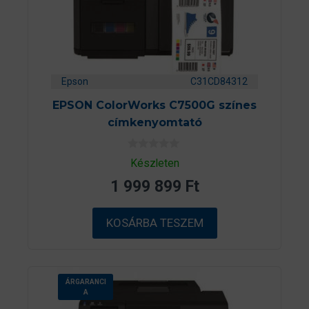
Epson
C31CD84312
EPSON ColorWorks C7500G színes
címkenyomtató
0
Készleten
a
z
1 999 899
Ft
5
-
b
ő
KOSÁRBA TESZEM
l
ÁRGARANCI
A