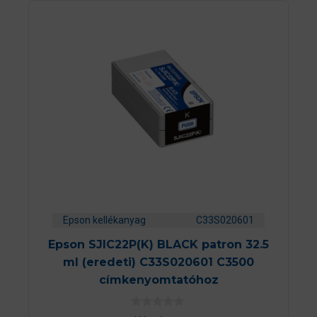
Epson kellékanyag
C33S020601
Epson SJIC22P(K) BLACK patron 32.5
ml (eredeti) C33S020601 C3500
címkenyomtatóhoz
0