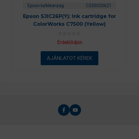
Epson kellékanyag
C33S020621
Epson SJIC26P(Y): Ink cartridge for
ColorWorks C7500 (Yellow)
0
Érdeklődjön
a
z
5
AJÁNLATOT KÉREK
-
b
ő
l