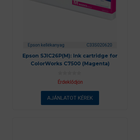
Epson kellékanyag
C33S020620
Epson SJIC26P(M): Ink cartridge for
ColorWorks C7500 (Magenta)
0
Érdeklődjön
a
z
5
AJÁNLATOT KÉREK
-
b
ő
l