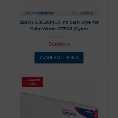
Epson kellékanyag
C33S020619
Epson SJIC26P(C): Ink cartridge for
ColorWorks C7500 (Cyan)
0
Érdeklődjön
a
z
5
AJÁNLATOT KÉREK
-
b
ő
l
2-3 NAPON
BELÜL