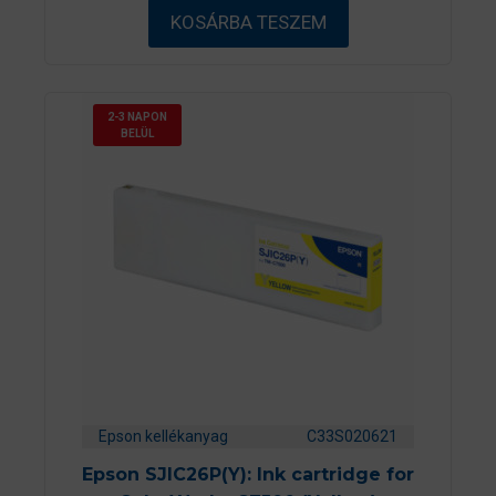
ő
KOSÁRBA TESZEM
l
2-3 NAPON
BELÜL
Epson kellékanyag
C33S020621
Epson SJIC26P(Y): Ink cartridge for