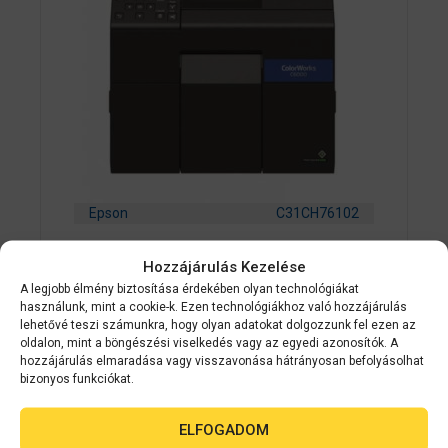
Epson
C31CH76102
EPSON ColorWorks C6000AE színes
Hozzájárulás Kezelése
címkenyomtató
A legjobb élmény biztosítása érdekében olyan technológiákat
használunk, mint a cookie-k. Ezen technológiákhoz való hozzájárulás
0
lehetővé teszi számunkra, hogy olyan adatokat dolgozzunk fel ezen az
Készleten
a
oldalon, mint a böngészési viselkedés vagy az egyedi azonosítók. A
z
1 188 999
Ft
hozzájárulás elmaradása vagy visszavonása hátrányosan befolyásolhat
5
bizonyos funkciókat.
-
b
ő
KOSÁRBA TESZEM
l
ELFOGADOM