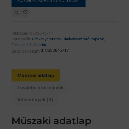
Cikkszám:
C33S045717
Kategóriák:
Címkenyomtatás
,
Címkenyomtató Papírok
,
Felhasználás Szerint
d_C33S045717
Belső cikkszám:
Műszaki adatlap
További információk
Vélemények (0)
Műszaki adatlap