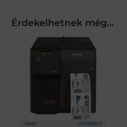
Érdekelhetnek még…
Epson
C31CD84312