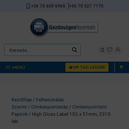
Kilépés
+36 70 600 6965
+36 70 327 7170
a
tartalomba
MENÜ
VIP TAG LESZEK
Kezdőlap
/
Felhasználás
Szerint
/
Címkenyomtatás
/
Címkenyomtató
Papírok
/ High Gloss Label 102 x 51mm, 2310
lab