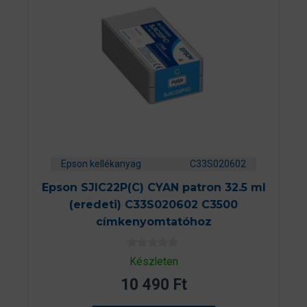
Epson kellékanyag
C33S020602
Epson SJIC22P(C) CYAN patron 32.5 ml
(eredeti) C33S020602 C3500
címkenyomtatóhoz
0
Készleten
a
z
10 490
Ft
5
-
b