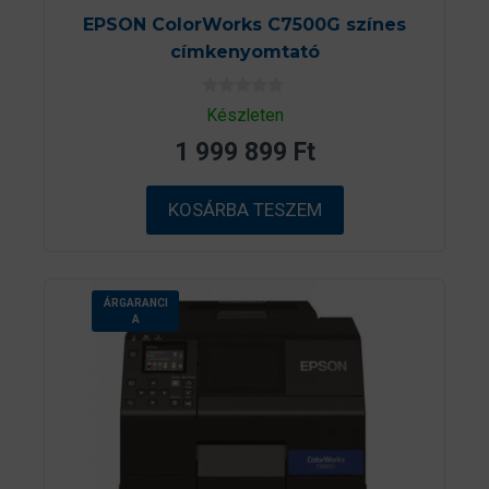
EPSON ColorWorks C7500G színes
címkenyomtató
0
Készleten
a
z
1 999 899
Ft
5
-
b
ő
KOSÁRBA TESZEM
l
ÁRGARANCI
A