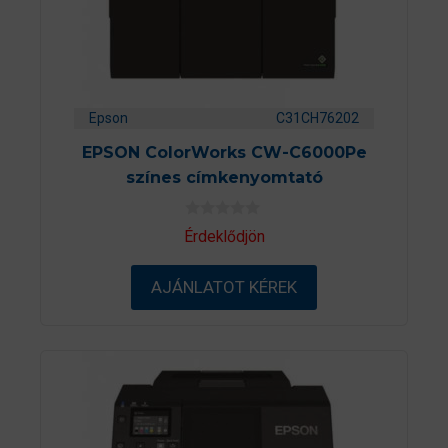
Epson
C31CH76202
EPSON ColorWorks CW-C6000Pe
színes címkenyomtató
0
Érdeklődjön
a
z
5
AJÁNLATOT KÉREK
-
b
ő
l