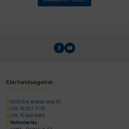
b
ő
l
Elérhetőségeink
2030 Érd, András utca 20.
+36 70 327 7170
+36 70 600 6965
Nyitvatartás