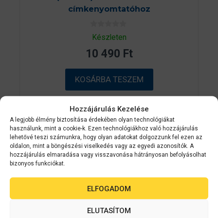
címkenyomtatóhoz
0
Készleten
a
z
10 490
Ft
5
-
b
ő
KOSÁRBA TESZEM
l
Hozzájárulás Kezelése
A legjobb élmény biztosítása érdekében olyan technológiákat
ÁRGARANCI
használunk, mint a cookie-k. Ezen technológiákhoz való hozzájárulás
A
lehetővé teszi számunkra, hogy olyan adatokat dolgozzunk fel ezen az
oldalon, mint a böngészési viselkedés vagy az egyedi azonosítók. A
hozzájárulás elmaradása vagy visszavonása hátrányosan befolyásolhat
bizonyos funkciókat.
ELFOGADOM
ELUTASÍTOM