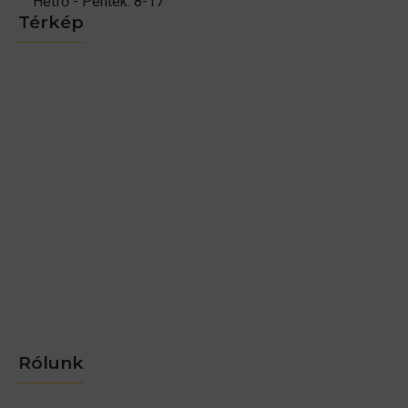
Hétfő - Péntek: 8-17
Térkép
Rólunk