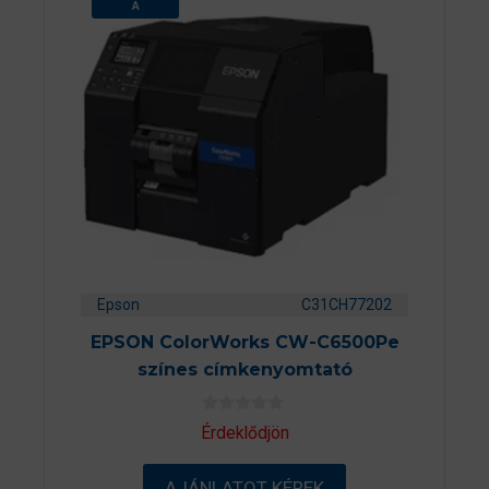
A
Epson
C31CH77202
EPSON ColorWorks CW-C6500Pe
színes címkenyomtató
0
Érdeklődjön
a
z
5
AJÁNLATOT KÉREK
-