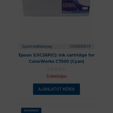
Epson kellékanyag
C33S020619
Epson SJIC26P(C): Ink cartridge for
ColorWorks C7500 (Cyan)
0
Érdeklődjön
a
z
5
AJÁNLATOT KÉREK
-
b
ő
l
ÁRGARANCI