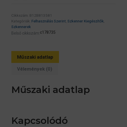
Cikkszám:
B12B813581
Kategóriák:
Felhasználás Szerint
,
Szkenner Kiegészítők
,
Szkennerek
c178735
Belső cikkszám:
Műszaki adatlap
Vélemények (0)
Műszaki adatlap
Kapcsolódó