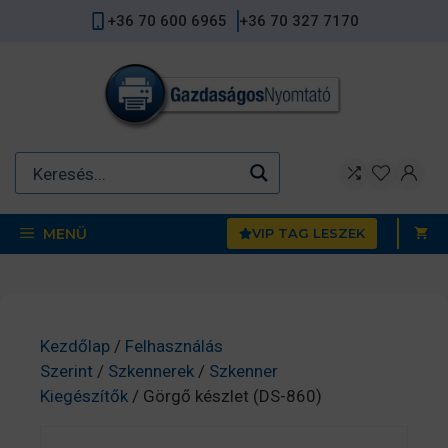
Kilépés
+36 70 600 6965
+36 70 327 7170
a
tartalomba
MENÜ
VIP TAG LESZEK
Kezdőlap
/
Felhasználás
Szerint
/
Szkennerek
/
Szkenner
Kiegészítők
/ Görgő készlet (DS-860)