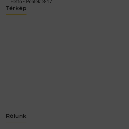
Hétfő - Péntek: 8-17
Térkép
Rólunk