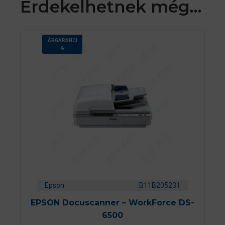
Érdekelhetnek még…
ÁRGARANCI
A
Epson
B11B205231
EPSON Docuscanner – WorkForce DS-
6500