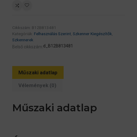
Cikkszám:
B12B813481
Kategóriák:
Felhasználás Szerint
,
Szkenner Kiegészítők
,
Szkennerek
d_B12B813481
Belső cikkszám:
Műszaki adatlap
Vélemények (0)
Műszaki adatlap