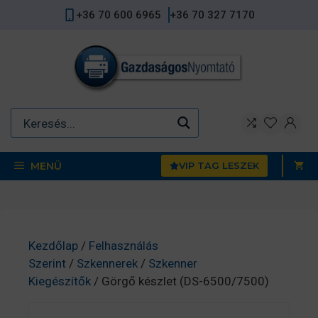
Kilépés
+36 70 600 6965
+36 70 327 7170
a
tartalomba
MENÜ
VIP TAG LESZEK
Kezdőlap
/
Felhasználás
Szerint
/
Szkennerek
/
Szkenner
Kiegészítők
/ Görgő készlet (DS-6500/7500)