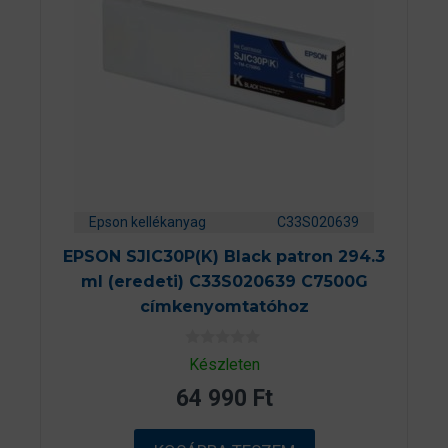
Epson kellékanyag
C33S020639
EPSON SJIC30P(K) Black patron 294.3
ml (eredeti) C33S020639 C7500G
címkenyomtatóhoz
0
Készleten
a
z
64 990
Ft
5
-
b
ő