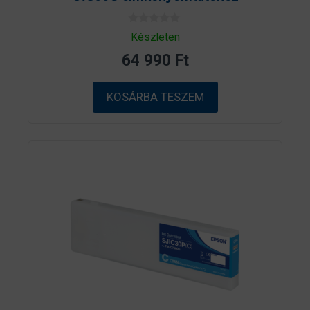
0
Készleten
a
z
64 990
Ft
5
-
b
ő
KOSÁRBA TESZEM
l