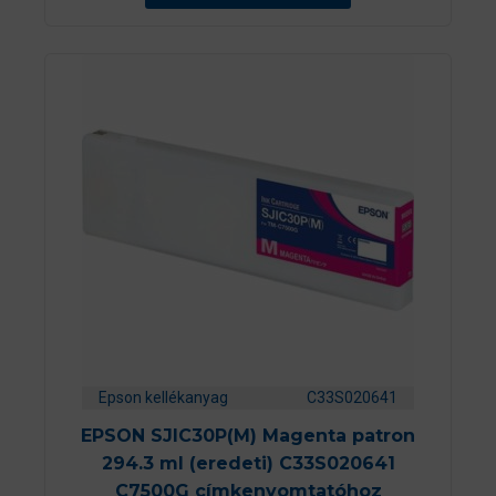
ő
l
Epson kellékanyag
C33S020641
EPSON SJIC30P(M) Magenta patron
294.3 ml (eredeti) C33S020641
C7500G címkenyomtatóhoz