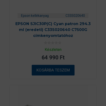
Epson kellékanyag
C33S020640
EPSON SJIC30P(C) Cyan patron 294.3
ml (eredeti) C33S020640 C7500G
címkenyomtatóhoz
0
Készleten
a
z
64 990
Ft
5
-
b
ő
KOSÁRBA TESZEM
l