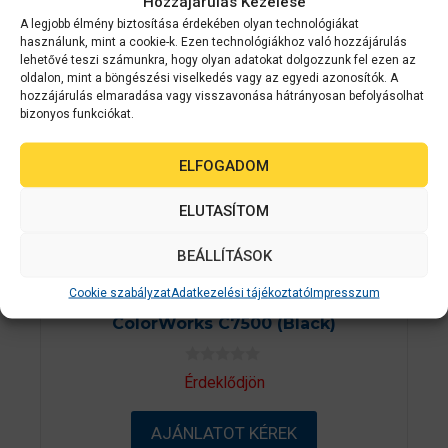
Hozzájárulás Kezelése
A legjobb élmény biztosítása érdekében olyan technológiákat
használunk, mint a cookie-k. Ezen technológiákhoz való hozzájárulás
lehetővé teszi számunkra, hogy olyan adatokat dolgozzunk fel ezen az
oldalon, mint a böngészési viselkedés vagy az egyedi azonosítók. A
hozzájárulás elmaradása vagy visszavonása hátrányosan befolyásolhat
bizonyos funkciókat.
ELFOGADOM
ELUTASÍTOM
BEÁLLÍTÁSOK
Epson kellékanyag
C33S020618
Cookie szabályzat
Adatkezelési tájékoztató
Impresszum
Epson SJIC26P(K): Ink cartridge for
ColorWorks C7500 (Black)
0
Érdeklődjön
a
z
5
AJÁNLATOT KÉREK
-
b