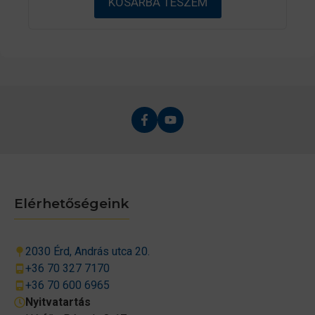
KOSÁRBA TESZEM
l
Elérhetőségeink
2030 Érd, András utca 20.
+36 70 327 7170
+36 70 600 6965
Nyitvatartás