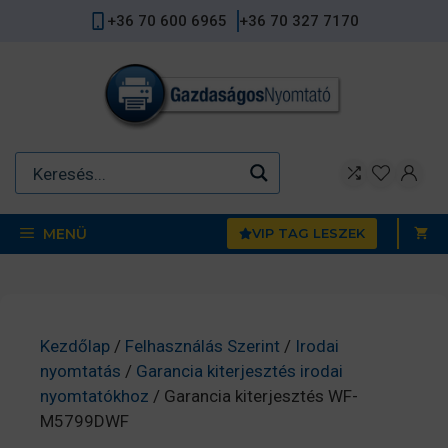
Kilépés
+36 70 600 6965
+36 70 327 7170
a
tartalomba
MENÜ
VIP TAG LESZEK
Kezdőlap
/
Felhasználás Szerint
/
Irodai
nyomtatás
/
Garancia kiterjesztés irodai
nyomtatókhoz
/ Garancia kiterjesztés WF-
M5799DWF