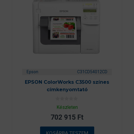
Epson
C31CD54012CD
EPSON ColorWorks C3500 színes
címkenyomtató
0
Készleten
a
z
702 915
Ft
5
-
b
ő
KOSÁRBA TESZEM