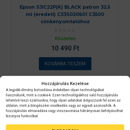
Epson SJIC22P(K) BLACK patron 32.5
ml (eredeti) C33S020601 C3500
címkenyomtatóhoz
0
Készleten
a
z
10 490
Ft
5
-
b
ő
KOSÁRBA TESZEM
l
Hozzájárulás Kezelése
ÁRGARANCI
A legjobb élmény biztosítása érdekében olyan technológiákat
A
használunk, mint a cookie-k. Ezen technológiákhoz való hozzájárulás
lehetővé teszi számunkra, hogy olyan adatokat dolgozzunk fel ezen az
oldalon, mint a böngészési viselkedés vagy az egyedi azonosítók. A
hozzájárulás elmaradása vagy visszavonása hátrányosan befolyásolhat
bizonyos funkciókat.