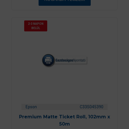
l
2-3 NAPON
BELÜL
Epson
C33S045390
Premium Matte Ticket Roll, 102mm x
50m