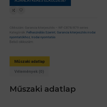
Cikkszám:
Garancia kiterjesztés – WF-C878/879 series
Kategóriák:
Felhasználás Szerint
,
Garancia kiterjesztés irodai
nyomtatókhoz
,
Irodai nyomtatás
Belső cikkszám:
Műszaki adatlap
Vélemények (0)
Műszaki adatlap