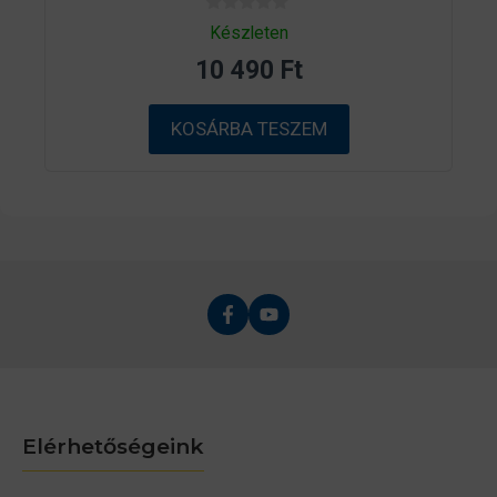
0
Készleten
a
z
10 490
Ft
5
-
b
ő
KOSÁRBA TESZEM
l
Elérhetőségeink