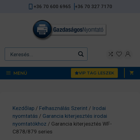
Kilépés
+36 70 600 6965
+36 70 327 7170
a
tartalomba
MENÜ
VIP TAG LESZEK
Kezdőlap
/
Felhasználás Szerint
/
Irodai
nyomtatás
/
Garancia kiterjesztés irodai
nyomtatókhoz
/ Garancia kiterjesztés WF-
C878/879 series