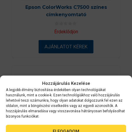
Epson ColorWorks C7500 színes
címkenyomtató
0
Érdeklődjön
a
z
5
AJÁNLATOT KÉREK
-
b
ő
l
Hozzájárulás Kezelése
A legjobb élmény biztosítása érdekében olyan technológiákat
használunk, mint a cookie-k. Ezen technológiákhoz való hozzájárulás
lehetővé teszi számunkra, hogy olyan adatokat dolgozzunk fel ezen az
oldalon, mint a böngészési viselkedés vagy az egyedi azonosítók. A
hozzájárulás elmaradása vagy visszavonása hátrányosan befolyásolhat
bizonyos funkciókat.
ELFOGADOM