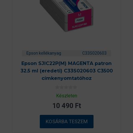
Epson kellékanyag
C33S020603
Epson SJIC22P(M) MAGENTA patron
32.5 ml (eredeti) C33S020603 C3500
címkenyomtatóhoz
0
Készleten
a
z
10 490
Ft
5
-
b
ő
KOSÁRBA TESZEM
l