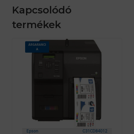
Kapcsolódó
termékek
ÁRGARANCI
A
Epson
C31CD84012