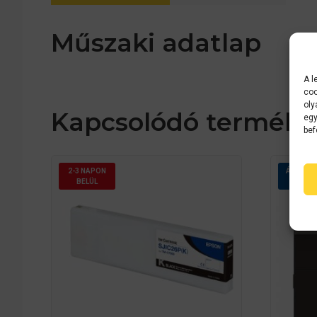
Műszaki adatlap
A l
coo
oly
Kapcsolódó terméke
egy
bef
2-3 NAPON
ÁRGARA
BELÜL
A