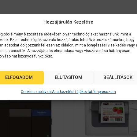
Hozzájárulás Kezelése
egjobb élmény biztosítása érdekében olyan technológiákat használunk, mint a
kie-k. Ezen technológiákhoz való hozzájárulás lehetővé teszi számunkra, hogy
an adatokat dolgozzunk fel ezen az oldalon, mint a böngészési viselkedés vagy 
k
edi azonosítók. A hozzájárulás elmaradása vagy visszavonása hátrányosan
olyásolhat bizonyos funkciókat.
NCI
2-3 NAPON
ELFOGADOM
ELUTASÍTOM
BEÁLLÍTÁSOK
BELÜL
Cookie szabályzat
Adatkezelési tájékoztató
Impresszum