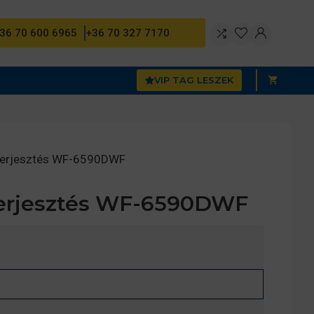
36 70 600 6965
+36 70 327 7170
VIP TAG LESZEK
iterjesztés WF-6590DWF
terjesztés WF-6590DWF