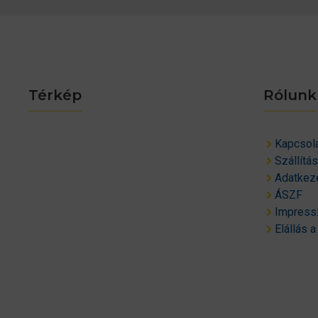
Térkép
Rólunk
Kapcsol
Szállítá
Adatkeze
ÁSZF
Impres
Elállás a