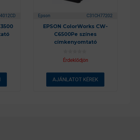
4012CD
Epson
C31CH77202
C3500
EPSON ColorWorks CW-
ató
C6500Pe színes
címkenyomtató
0
Érdeklődjön
a
z
5
-
M
AJÁNLATOT KÉREK
b
ő
l