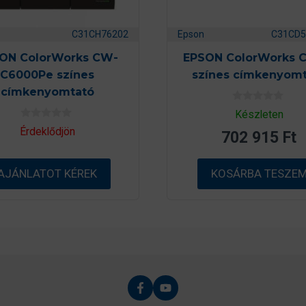
C31CH76202
Epson
C31CD5
ON ColorWorks CW-
EPSON ColorWorks 
C6000Pe színes
színes címkenyomt
címkenyomtató
0
Készleten
a
0
z
Érdeklődjön
702 915
Ft
a
5
z
-
5
b
-
ő
AJÁNLATOT KÉREK
KOSÁRBA TESZE
b
l
ő
l