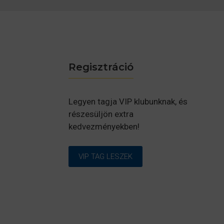
Regisztráció
Legyen tagja VIP klubunknak, és
részesüljön extra
kedvezményekben!
VIP TAG LESZEK