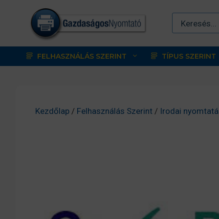
Kilépés
a
tartalomba
FELHASZNÁLÁS SZERINT
TÍPUS SZERINT
Kezdőlap
/
Felhasználás Szerint
/
Irodai nyomtatá