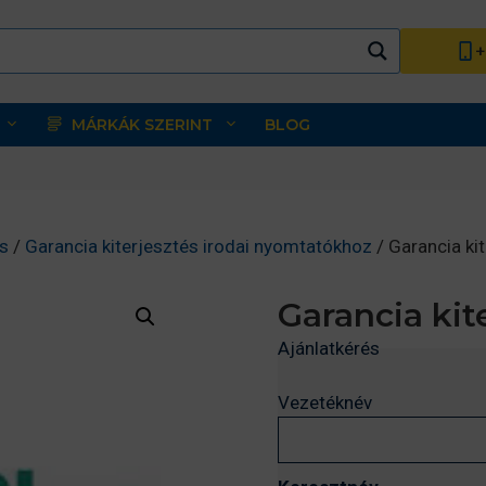
+
MÁRKÁK SZERINT
BLOG
s
/
Garancia kiterjesztés irodai nyomtatókhoz
/ Garancia k
Garancia ki
Ajánlatkérés
Vezetéknév