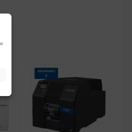
az
ÁRGARANCI
A