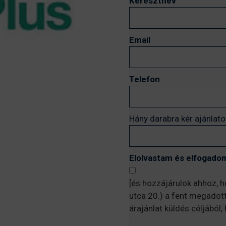
Keresztnév
Email
Telefon
Hány darabra kér ajánlato
Elolvastam és elfogadom
[és hozzájárulok ahhoz, 
utca 20.) a fent megadot
árajánlat küldés céljából