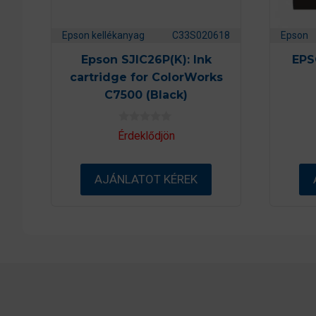
Epson kellékanyag
C33S020618
Epson
Epson SJIC26P(K): Ink
EPS
cartridge for ColorWorks
C7500 (Black)
0
Érdeklődjön
a
z
5
-
AJÁNLATOT KÉREK
b
ő
l