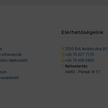
Elérhetőségeink
at
2030 Érd, András utca 20.
si információk
+36 70 327 7170
lési tájékoztató
+36 70 600 6965
Nyitvatartás
szum
Hétfő - Péntek: 8-17
 vásárlástól