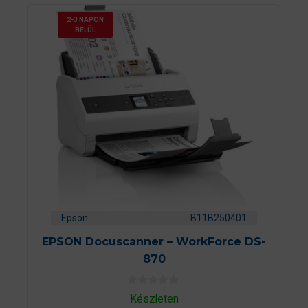
2-3 NAPON
BELÜL
Epson
B11B250401
EPSON Docuscanner – WorkForce DS-
870
0
Készleten
a