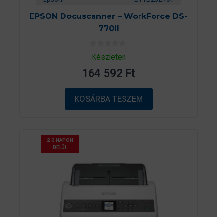
EPSON Docuscanner – WorkForce DS-
770II
0
Készleten
a
z
164 592
Ft
5
-
b
ő
KOSÁRBA TESZEM
l
2-3 NAPON
BELÜL