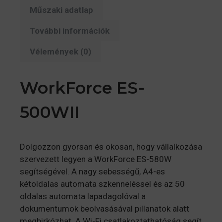
Műszaki adatlap
További információk
Vélemények (0)
WorkForce ES-
500WII
Dolgozzon gyorsan és okosan, hogy vállalkozása
szervezett legyen a WorkForce ES-580W
segítségével. A nagy sebességű, A4-es
kétoldalas automata szkenneléssel és az 50
oldalas automata lapadagolóval a
dokumentumok beolvasásával pillanatok alatt
megbirkózhat. A Wi-Fi csatlakoztathatóság segít