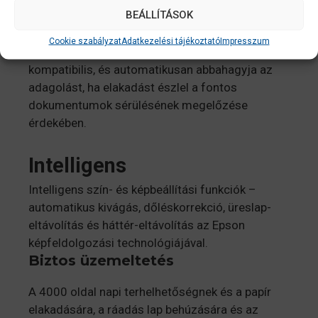
BEÁLLÍTÁSOK
névjegykártyáktól és számláktól kezdve a
csekkekig és levelekig. Az automata adagoló
Cookie szabályzat
Adatkezelési tájékoztató
Impresszum
27–413 gsm között minden papírsúllyal
kompatibilis, és automatikusan abbahagyja az
adagolást, ha elakadást észlel a fontos
dokumentumok sérülésének megelőzése
érdekében.
Intelligens
Intelligens szín- és képbeállítási funkciók –
automatikus kivágás, dőléskorrekció, üreslap-
eltávolítás és háttér-eltávolítás az Epson
képfeldolgozási technológiájával.
Biztos üzemeltetés
A 4000 oldal napi terhelhetőségnek és a papír
elakadására, a ráadás lap behúzására és az