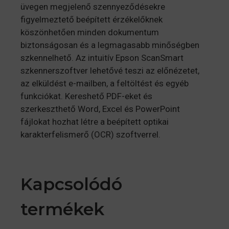
üvegen megjelenő szennyeződésekre
figyelmeztető beépített érzékelőknek
köszönhetően minden dokumentum
biztonságosan és a legmagasabb minőségben
szkennelhető. Az intuitív Epson ScanSmart
szkennerszoftver lehetővé teszi az előnézetet,
az elküldést e-mailben, a feltöltést és egyéb
funkciókat. Kereshető PDF-eket és
szerkeszthető Word, Excel és PowerPoint
fájlokat hozhat létre a beépített optikai
karakterfelismerő (OCR) szoftverrel.
Kapcsolódó
termékek