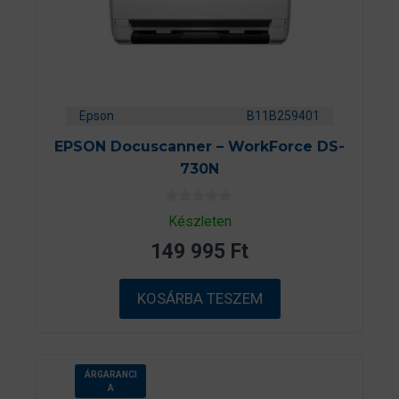
Epson
B11B259401
EPSON Docuscanner – WorkForce DS-
730N
0
Készleten
a
z
149 995
Ft
5
-
b
ő
KOSÁRBA TESZEM
l
ÁRGARANCI
A