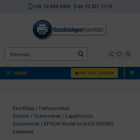
Kilépés
+36 70 600 6965
+36 70 327 7170
a
tartalomba
MENÜ
VIP TAG LESZEK
Kezdőlap
/
Felhasználás
Szerint
/
Szkennerek
/
Lapáthúzós
Szkennerek
/ EPSON WorkForce ES-500WII
szkenner