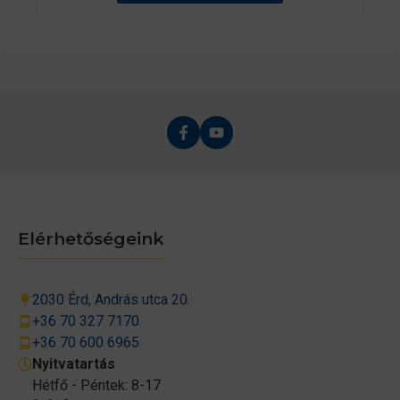
ő
l
Elérhetőségeink
2030 Érd, András utca 20.
+36 70 327 7170
+36 70 600 6965
Nyitvatartás
Hétfő - Péntek: 8-17