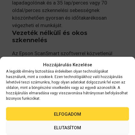
lapadagolónak és a 35 lap/perces vagy 70
oldal/perces szkennelési sebességnek
köszönhetően gyorsan és időtakarékosan
végezheti el munkáját.
Vezeték nélküli és okos
szkennelés
Az Epson ScanSmart szoftverrel közvetlenül
szkennelhet a számítógépéről hálózati
Hozzájárulás Kezelése
mappákba, felhőalapú fiókokba és e-mailbe. Az
A legjobb élmény biztosítása érdekében olyan technológiákat
Epson Smart Panel alkalmazással pedig
használunk, mint a cookie-k. Ezen technológiákhoz való hozzájárulás
lehetővé teszi számunkra, hogy olyan adatokat dolgozzunk fel ezen az
közvetlenül a felhőalapú tárhely mappáiba
oldalon, mint a böngészési viselkedés vagy az egyedi azonosítók. A
szkennelhet egyszerűen táblagéppel vagy
hozzájárulás elmaradása vagy visszavonása hátrányosan befolyásolhat
telefonnal, vagy egyszerűen szkennelhet magára
bizonyos funkciókat.
az eszközre.
ELFOGADOM
Rugalmas és sokoldalú
ELUTASÍTOM
Minden üzleti dokumentumát beszkennelheti a