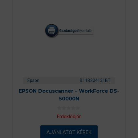
Epson
B11B204131BT
EPSON Docuscanner – WorkForce DS-
50000N
0
Érdeklődjön
a
z
5
AJÁNLATOT KÉREK
-
b