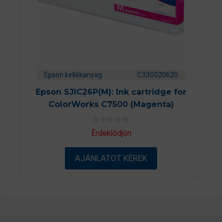
Epson kellékanyag
C33S020620
Epson SJIC26P(M): Ink cartridge for
ColorWorks C7500 (Magenta)
0
Érdeklődjön
a
z
5
AJÁNLATOT KÉREK
-
b
ő
l