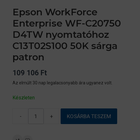
Epson WorkForce
Enterprise WF-C20750
D4TW nyomtatóhoz
C13T02S100 50K sárga
patron
109 106
Ft
Az elmúlt 30 nap legalacsonyabb ára ugyanez volt.
Készleten
-
+
KOSÁRBA TESZEM
Epson
WorkForce
Enterprise