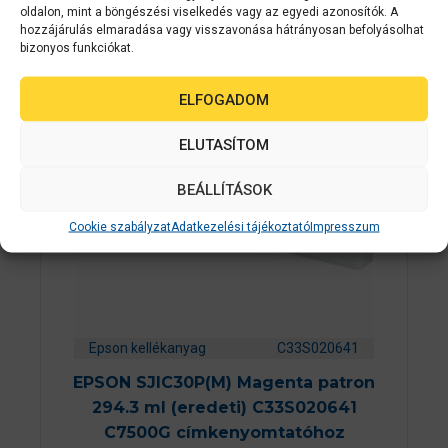
oldalon, mint a böngészési viselkedés vagy az egyedi azonosítók. A
hozzájárulás elmaradása vagy visszavonása hátrányosan befolyásolhat
bizonyos funkciókat.
ELFOGADOM
ELUTASÍTOM
BEÁLLÍTÁSOK
Cookie szabályzat
Adatkezelési tájékoztató
Impresszum
Epson kellékanyag
C33S020641
EPSON SJIC30P(M) Magenta patron
294.3 ml (eredeti) C33S020641
C7500G címkenyomtatóhoz