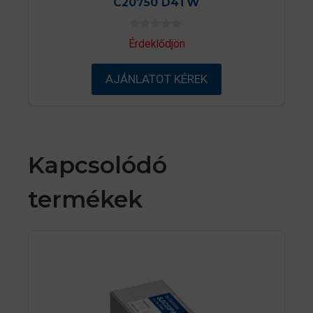
C20750 D4TW
0
Érdeklődjön
a
z
5
AJÁNLATOT KÉREK
-
b
ő
l
Kapcsolódó
termékek