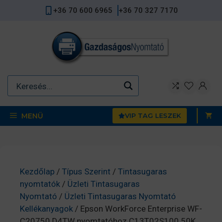
Kilépés
+36 70 600 6965
+36 70 327 7170
a
tartalomba
MENÜ
VIP TAG LESZEK
Kezdőlap
/
Típus Szerint
/
Tintasugaras
nyomtatók
/
Üzleti Tintasugaras
Nyomtató
/
Üzleti Tintasugaras Nyomtató
Kellékanyagok
/ Epson WorkForce Enterprise WF-
C20750 D4TW nyomtatóhoz C13T02S100 50K