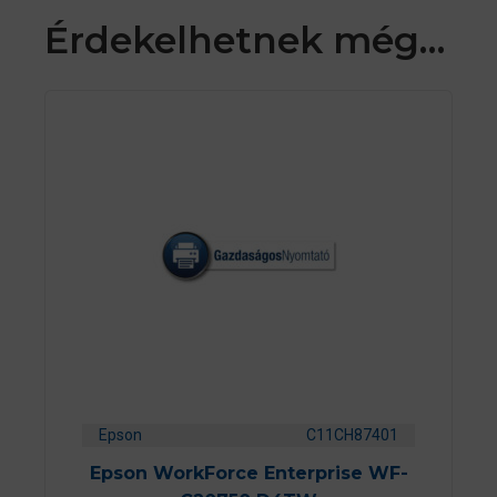
Érdekelhetnek még…
Epson
C11CH87401
Epson WorkForce Enterprise WF-