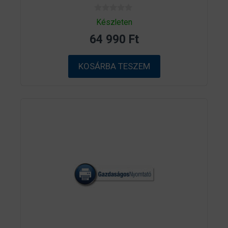
0
Készleten
a
z
64 990
Ft
5
-
b
ő
KOSÁRBA TESZEM
l