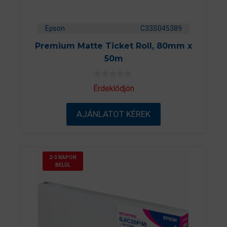
Epson
C33S045389
Premium Matte Ticket Roll, 80mm x
50m
0
Érdeklődjön
a
z
5
AJÁNLATOT KÉREK
-
b
ő
l
2-3 NAPON
BELÜL