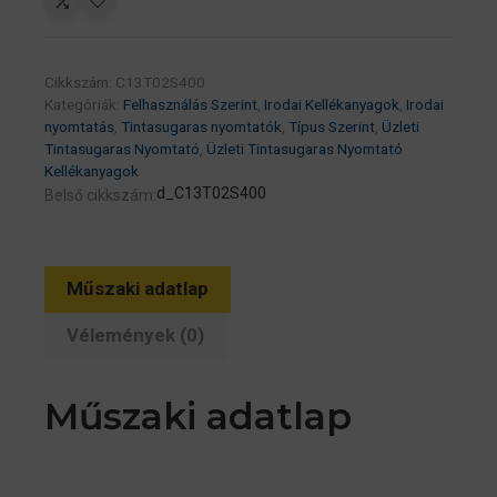
WF-
C20750
D4TW
Cikkszám:
C13T02S400
nyomtatóhoz
Kategóriák:
Felhasználás Szerint
,
Irodai Kellékanyagok
,
Irodai
C13T02S100
nyomtatás
,
Tintasugaras nyomtatók
,
Típus Szerint
,
Üzleti
50K
Tintasugaras Nyomtató
,
Üzleti Tintasugaras Nyomtató
Kellékanyagok
sárga
d_C13T02S400
Belső cikkszám:
patron
mennyiség
Műszaki adatlap
Vélemények (0)
Műszaki adatlap