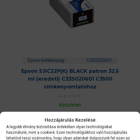
Epson kellékanyag
C33S020601
Epson SJIC22P(K) BLACK patron 32.5
ml (eredeti) C33S020601 C3500
címkenyomtatóhoz
0
Készleten
a
z
10 490
Ft
5
Hozzájárulás Kezelése
-
b
A legjobb élmény biztosítása érdekében olyan technológiákat
ő
KOSÁRBA TESZEM
használunk, mint a cookie-k. Ezen technológiákhoz való hozzájárulás
l
lehetővé teszi számunkra, hogy olyan adatokat dolgozzunk fel ezen az