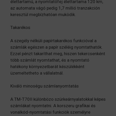
élettartamú, a nyomtatófej élettartama 120 km,
az automata vágó pedig 1,7 millió tranzakción
keresztül megbízhatóan muködik.
Takarékos
A szegély nélküli papírtakarékos funkcióval a
számlák egészen a papír széléig nyomtathatók.
Ezzel pénzt takaríthat meg, hiszen tekercsenként
több számlát nyomtathat, és a nyomtató
hatékony környezetbarát készülékként
üzemeltetheto a vállalatnál.
Kiváló minoségu számlanyomtatás
A TM-T70II különbözo szürkeárnyalatokkal képes
számlákat nyomtatni. A korszeru grafikai és
vonalkód-nyomtatási funkciók személyre