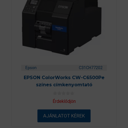
Epson
C31CH77202
EPSON ColorWorks CW-C6500Pe
színes címkenyomtató
0
Érdeklődjön
a
z
5
AJÁNLATOT KÉREK
-
b
ő
l