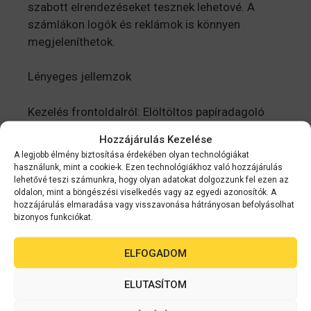
szabott elrendezéseket tesznek lehetové. A
számlákon logók és reklámok is könnyen
megjeleníthetok.
Lényeges jellemzok
Kezelés frontoldalról: Elöltöltos papíradagoló
Nagy nyomtatási sebesség: Akár 250 mm
Hozzájárulás Kezelése
másodpercenként
A legjobb élmény biztosítása érdekében olyan technológiákat
Kis helyigény: Könnyen elfér a legtöbb pult alatt
használunk, mint a cookie-k. Ezen technológiákhoz való hozzájárulás
Szürkeárnyalatos nyomtatás: Logók és képek
lehetővé teszi számunkra, hogy olyan adatokat dolgozzunk fel ezen az
oldalon, mint a böngészési viselkedés vagy az egyedi azonosítók. A
hozzáadása a nyomatokhoz
hozzájárulás elmaradása vagy visszavonása hátrányosan befolyásolhat
bizonyos funkciókat.
ELFOGADOM
Kapcsolódó
ELUTASÍTOM
termékek