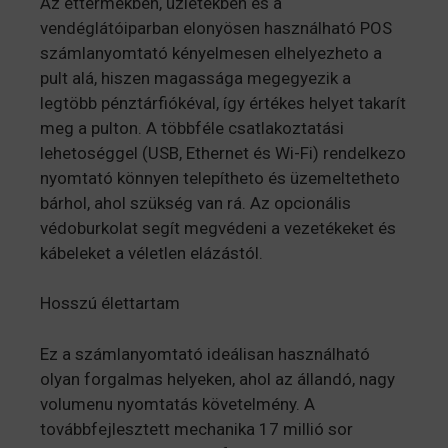
Az éttermekben, üzletekben és a
vendéglátóiparban elonyösen használható POS
számlanyomtató kényelmesen elhelyezheto a
pult alá, hiszen magassága megegyezik a
legtöbb pénztárfiókéval, így értékes helyet takarít
meg a pulton. A többféle csatlakoztatási
lehetoséggel (USB, Ethernet és Wi-Fi) rendelkezo
nyomtató könnyen telepítheto és üzemeltetheto
bárhol, ahol szükség van rá. Az opcionális
védoburkolat segít megvédeni a vezetékeket és
kábeleket a véletlen elázástól.
Hosszú élettartam
Ez a számlanyomtató ideálisan használható
olyan forgalmas helyeken, ahol az állandó, nagy
volumenu nyomtatás követelmény. A
továbbfejlesztett mechanika 17 millió sor