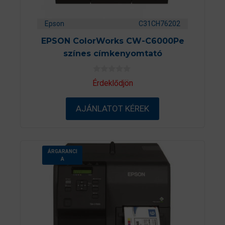
Epson
C31CH76202
EPSON ColorWorks CW-C6000Pe
színes címkenyomtató
0
Érdeklődjön
a
z
5
AJÁNLATOT KÉREK
-
b
ő
l
ÁRGARANCI
A