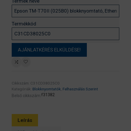
Termék neve
Termékkód
Cikkszám:
C31CD38025C0
Kategóriák:
Blokknyomtatók
,
Felhasználás Szerint
f31382
Belső cikkszám:
Leírás