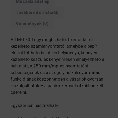
Műszaki adatlap
További információk
Vélemények (0)
A TM-T70II egy megbízható, frontoldalról
kezelheto számlanyomtató, amelybe a papír
elölrol töltheto be. A kis helyigényu, könnyen
kezelheto készülék kényelmesen elhelyezheto a
pult alatt, a 250 mm/mp-es nyomtatási
sebességének és a szegély nélküli nyomtatási
funkciójának köszönhetoen a vásárlók gyorsan
kiszolgálhatók – a papírtekercset ritkábban kell
cserélni.
Egyszeruen használható