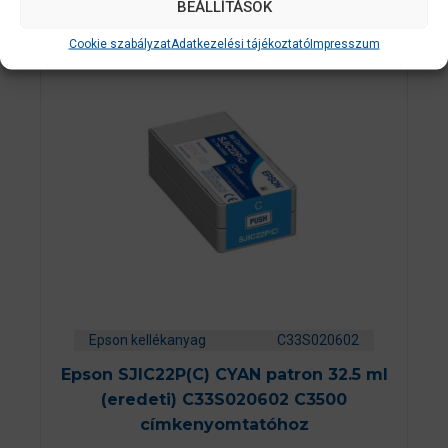
BEÁLLÍTÁSOK
Cookie szabályzat
Adatkezelési tájékoztató
Impresszum
Epson kellékanyag
C33S020602
Epson SJIC22P(C) CYAN patron 32.5 ml
(eredeti) C33S020602 C3500
címkenyomtatóhoz