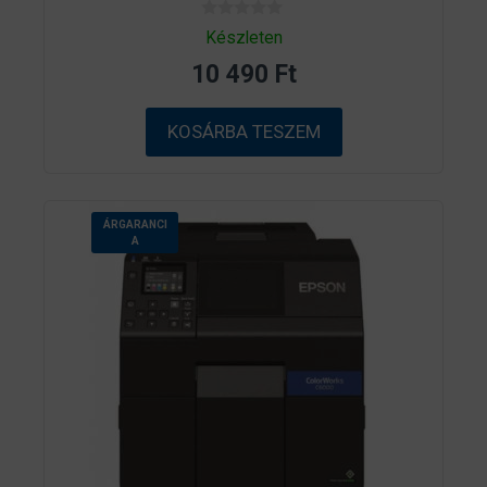
0
Készleten
a
z
10 490
Ft
5
-
b
ő
KOSÁRBA TESZEM
l
ÁRGARANCI
A