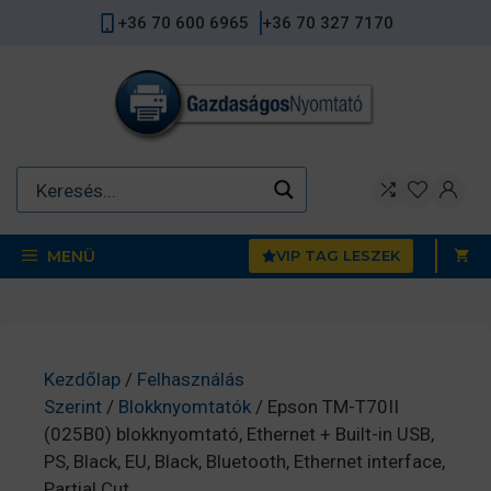
Kilépés
+36 70 600 6965
+36 70 327 7170
a
tartalomba
MENÜ
VIP TAG LESZEK
Kezdőlap
/
Felhasználás
Szerint
/
Blokknyomtatók
/ Epson TM-T70II
(025B0) blokknyomtató, Ethernet + Built-in USB,
PS, Black, EU, Black, Bluetooth, Ethernet interface,
Partial Cut