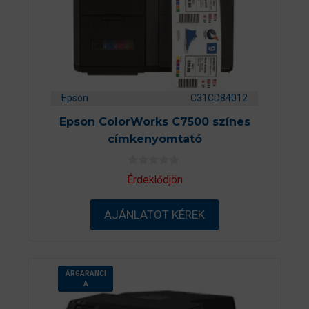
Epson
C31CD84012
Epson ColorWorks C7500 színes
címkenyomtató
0
Érdeklődjön
a
z
5
AJÁNLATOT KÉREK
-
b
ő
l
ÁRGARANCI
A