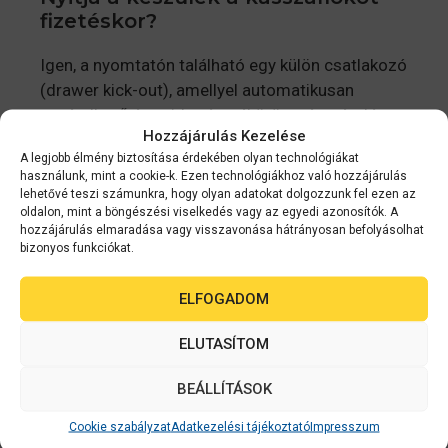
fizetéskor?
Igen, a nyomtatón található egy külön csatlakozó
(drawer kick-out), amellyel automatikusan
vezérelhető és nyitható a rákötött pénztároló
Hozzájárulás Kezelése
fiók.
A legjobb élmény biztosítása érdekében olyan technológiákat
használunk, mint a cookie-k. Ezen technológiákhoz való hozzájárulás
Kell festékpatron ebbe a
lehetővé teszi számunkra, hogy olyan adatokat dolgozzunk fel ezen az
nyomtatóba?
oldalon, mint a böngészési viselkedés vagy az egyedi azonosítók. A
hozzájárulás elmaradása vagy visszavonása hátrányosan befolyásolhat
bizonyos funkciókat.
Nem, mivel a készülék direkt hőnyomtató
technológiával működik. A karakterek hő
ELFOGADOM
hatására jelennek meg a speciális papíron, így
festékre vagy szalagra nincs szükség.
ELUTASÍTOM
Mennyire bonyolult beállítani a
BEÁLLÍTÁSOK
hálózatban?
Cookie szabályzat
Adatkezelési tájékoztató
Impresszum