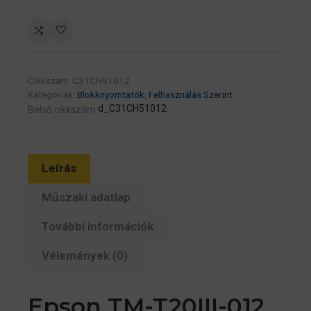
TM-
T20III
(012)
Blokknyomtató
Ethernet,
Cikkszám:
C31CH51012
EU,
Kategóriák:
Blokknyomtatók
,
Felhasználás Szerint
Black,
d_C31CH51012
Belső cikkszám:
Drawer
kick-
out,
Leírás
Partial
Cut
Műszaki adatlap
mennyiség
További információk
Vélemények (0)
Epson TM-T20III-012