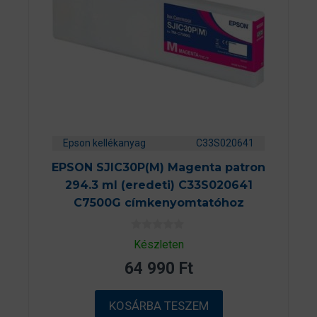
Epson kellékanyag
C33S020641
EPSON SJIC30P(M) Magenta patron
294.3 ml (eredeti) C33S020641
C7500G címkenyomtatóhoz
0
Készleten
a
z
64 990
Ft
5
-
b
ő
KOSÁRBA TESZEM
l