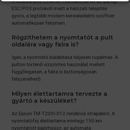
A szabványos Ethernet csatlakozás és az iparági
ESC/POS protokoll miatt a hálózati telepítés
gyors, a legtöbb modern kereskedelmi szoftver
automatikusan felismeri.
Rögzíthetem a nyomtatót a pult
oldalára vagy falra is?
Igen, a nyomtató kialakítása teljesen rugalmas. A
pulton történő vízszintes használat mellett
függőlegesen, a falra is biztonságosan
felszerelhető.
Milyen élettartamra tervezte a
gyártó a készüléket?
Az Epson TM-T20III-012 rendkívül strapabíró. A
nyomtatófej élettartama mintegy 150 km
nyomtatott papírhossz, az automata