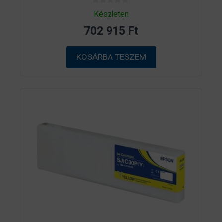
0
Készleten
a
z
702 915
Ft
5
-
b
ő
KOSÁRBA TESZEM
l