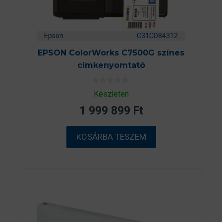
Epson
C31CD84312
EPSON ColorWorks C7500G színes
címkenyomtató
0
Készleten
a
z
1 999 899
Ft
5
-
b
ő
KOSÁRBA TESZEM
l