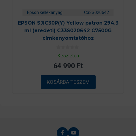
Epson kellékanyag
C33S020642
EPSON SJIC30P(Y) Yellow patron 294.3
ml (eredeti) C33S020642 C7500G
címkenyomtatóhoz
0
Készleten
a
z
64 990
Ft
5
-
b
ő
KOSÁRBA TESZEM
l