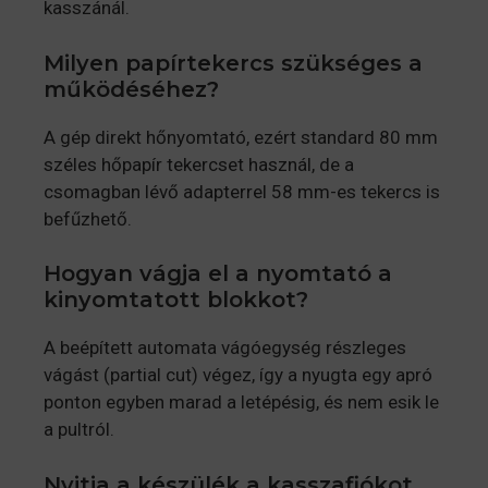
kasszánál.
Milyen papírtekercs szükséges a
működéséhez?
A gép direkt hőnyomtató, ezért standard 80 mm
széles hőpapír tekercset használ, de a
csomagban lévő adapterrel 58 mm-es tekercs is
befűzhető.
Hogyan vágja el a nyomtató a
kinyomtatott blokkot?
A beépített automata vágóegység részleges
vágást (partial cut) végez, így a nyugta egy apró
ponton egyben marad a letépésig, és nem esik le
a pultról.
Nyitja a készülék a kasszafiókot