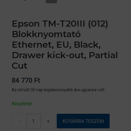
Epson TM-T20III (012)
Blokknyomtató
Ethernet, EU, Black,
Drawer kick-out, Partial
Cut
84 770
Ft
Az elmúlt 30 nap legalacsonyabb ára ugyanez volt.
Készleten
-
+
KOSÁRBA TESZEM
Epson