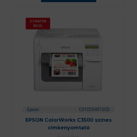
2-3 NAPON
BELÜL
Epson
C31CD54012CD
EPSON ColorWorks C3500 színes
címkenyomtató