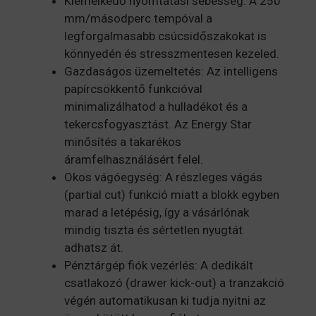
Kiemelkedő nyomtatási sebesség: A 250
mm/másodperc tempóval a
legforgalmasabb csúcsidőszakokat is
könnyedén és stresszmentesen kezeled.
Gazdaságos üzemeltetés: Az intelligens
papírcsökkentő funkcióval
minimalizálhatod a hulladékot és a
tekercsfogyasztást. Az Energy Star
minősítés a takarékos
áramfelhasználásért felel.
Okos vágóegység: A részleges vágás
(partial cut) funkció miatt a blokk egyben
marad a letépésig, így a vásárlónak
mindig tiszta és sértetlen nyugtát
adhatsz át.
Pénztárgép fiók vezérlés: A dedikált
csatlakozó (drawer kick-out) a tranzakció
végén automatikusan ki tudja nyitni az