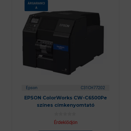
ÁRGARANCI
A
Epson
C31CH77202
EPSON ColorWorks CW-C6500Pe
színes címkenyomtató
0
Érdeklődjön
a
z