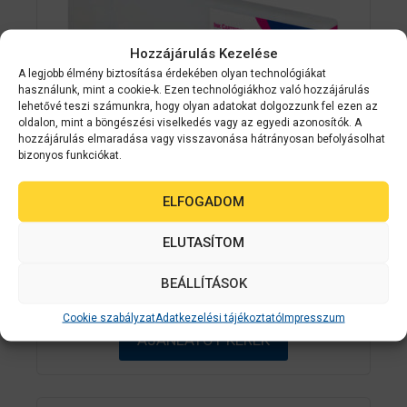
Hozzájárulás Kezelése
A legjobb élmény biztosítása érdekében olyan technológiákat
használunk, mint a cookie-k. Ezen technológiákhoz való hozzájárulás
lehetővé teszi számunkra, hogy olyan adatokat dolgozzunk fel ezen az
oldalon, mint a böngészési viselkedés vagy az egyedi azonosítók. A
hozzájárulás elmaradása vagy visszavonása hátrányosan befolyásolhat
bizonyos funkciókat.
Epson kellékanyag
C33S020620
ELFOGADOM
Epson SJIC26P(M): Ink cartridge for
ColorWorks C7500 (Magenta)
ELUTASÍTOM
BEÁLLÍTÁSOK
0
Érdeklődjön
a
z
Cookie szabályzat
Adatkezelési tájékoztató
Impresszum
5
AJÁNLATOT KÉREK
-
b
ő
l