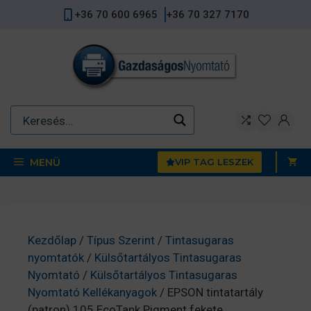
Kilépés
+36 70 600 6965
+36 70 327 7170
a
tartalomba
MENÜ
VIP TAG LESZEK
Kezdőlap
/
Típus Szerint
/
Tintasugaras
nyomtatók
/
Külsőtartályos Tintasugaras
Nyomtató
/
Külsőtartályos Tintasugaras
Nyomtató Kellékanyagok
/ EPSON tintatartály
(patron) 105 EcoTank Pigment fekete