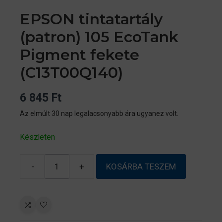
EPSON tintatartály
(patron) 105 EcoTank
Pigment fekete
(C13T00Q140)
6 845
Ft
Az elmúlt 30 nap legalacsonyabb ára ugyanez volt.
Készleten
-
+
KOSÁRBA TESZEM
EPSON
tintatartály
(patron)
105
EcoTank