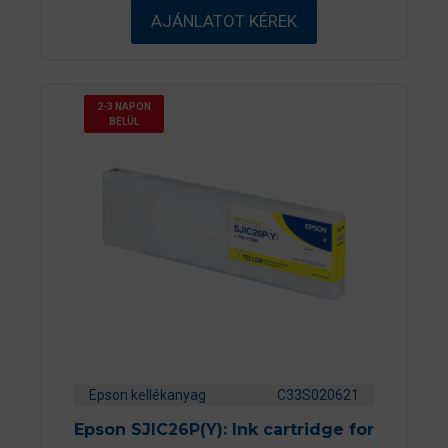
5
AJÁNLATOT KÉREK
-
b
ő
l
2-3 NAPON
BELÜL
Epson kellékanyag
C33S020621
Epson SJIC26P(Y): Ink cartridge for