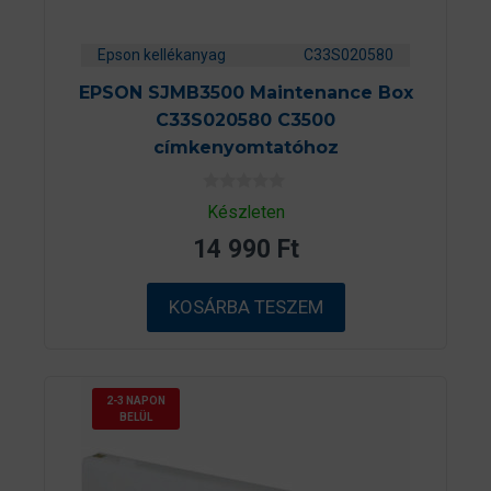
Epson kellékanyag
C33S020580
EPSON SJMB3500 Maintenance Box
C33S020580 C3500
címkenyomtatóhoz
0
Készleten
a
z
14 990
Ft
5
-
b
ő
KOSÁRBA TESZEM
l
2-3 NAPON
BELÜL