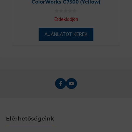
ColorWorks C7500 (Yellow)
0
Érdeklődjön
a
z
5
AJÁNLATOT KÉREK
-
b
ő
l
Elérhetőségeink