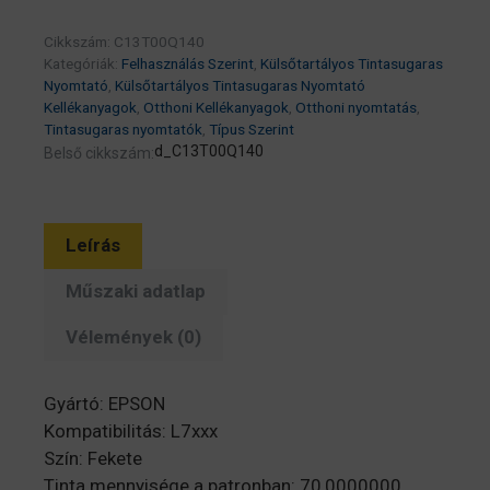
Pigment
Cikkszám:
C13T00Q140
fekete
Kategóriák:
Felhasználás Szerint
,
Külsőtartályos Tintasugaras
(C13T00Q140)
Nyomtató
,
Külsőtartályos Tintasugaras Nyomtató
mennyiség
Kellékanyagok
,
Otthoni Kellékanyagok
,
Otthoni nyomtatás
,
Tintasugaras nyomtatók
,
Típus Szerint
d_C13T00Q140
Belső cikkszám:
Leírás
Műszaki adatlap
Vélemények (0)
Gyártó: EPSON
Kompatibilitás: L7xxx
Szín: Fekete
Tinta mennyisége a patronban: 70,0000000