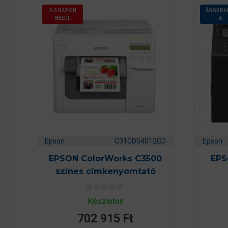
2-3 NAPON
ÁRGARA
BELÜL
A
Epson
C31CD54012CD
Epson
EPSON ColorWorks C3500
EPS
színes címkenyomtató
0
Készleten
a
z
702 915
Ft
5
-