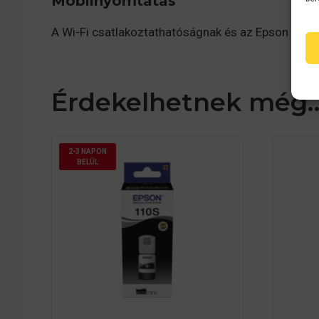
Mobilnyomtatás
A Wi-Fi csatlakoztathatóságnak és az Epson ingy
Érdekelhetnek még
2-3 NAPON
BELÜL