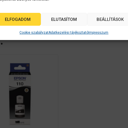
enes mobilnyomtatási alkalmazásainak köszönhetően az irod
ELFOGADOM
ELUTASÍTOM
BEÁLLÍTÁSOK
Cookie szabályzat
Adatkezelési tájékoztató
Impresszum
…