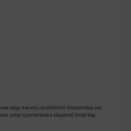
k nagy méretű, újratölthető tintatartálya van,
ezer oldal nyomtatására elegendő tintát kap