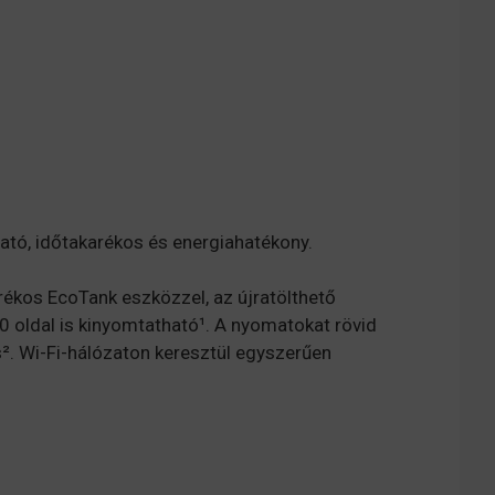
tó, időtakarékos és energiahatékony.
rékos EcoTank eszközzel, az újratölthető
0 oldal is kinyomtatható¹. A nyomatokat rövid
s². Wi-Fi-hálózaton keresztül egyszerűen