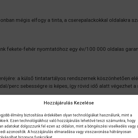
ha azonban mégis elfogy a tinta, a cserepalackokkal oldalakra
 fekete-fehér nyomtatóhoz egy év/100 000 oldalas garanc
réjére: a külső tintatartályos rendszernek köszönhetően elég 
dal/perc sebességre is képes, így rövid idő alatt végezhet a
Hozzájárulás Kezelése
si költségeket a fekete-fehér EcoTank nyomtatóval. Akár 95
egjobb élmény biztosítása érdekében olyan technológiákat használunk, mint a
kie-k. Ezen technológiákhoz való hozzájárulás lehetővé teszi számunkra, hogy
an adatokat dolgozzunk fel ezen az oldalon, mint a böngészési viselkedés vagy 
edi azonosítók. A hozzájárulás elmaradása vagy visszavonása hátrányosan
olyásolhat bizonyos funkciókat.