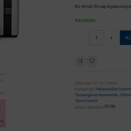
Az elmúlt 30 nap legalacsonya
Készleten
-
+
K
EPSON
Tintasugaras
nyomtató
–
EcoTank
M2120
Cikkszám:
C11CJ18402
(A4,
Kategóriák:
Felhasználás Szerint
MFP,
Tintasugaras Nyomtatók
,
Ottho
1440×720
Típus Szerint
DPI,
f6186
Belső cikkszám:
32
lap/perc,
USB/WiFi)