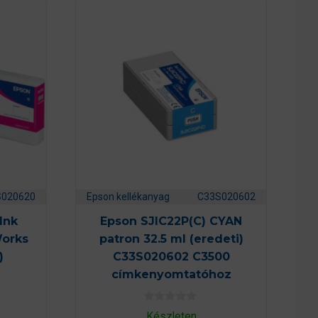
S020620
Epson kellékanyag
C33S020602
Ink
Epson SJIC22P(C) CYAN
Works
patron 32.5 ml (eredeti)
)
C33S020602 C3500
címkenyomtatóhoz
0
Készleten