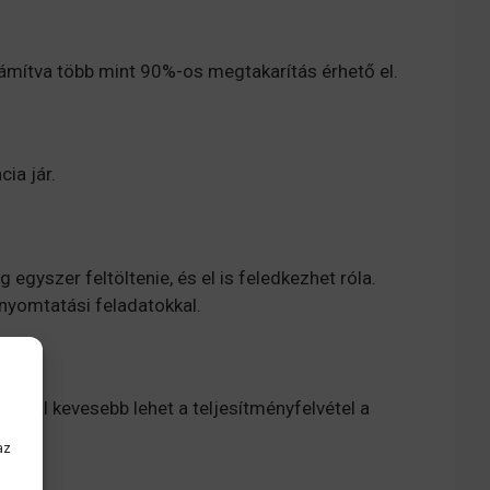
 számítva több mint 90%-os megtakarítás érhető el.
ia jár.
egyszer feltöltenie, és el is feledkezhet róla.
 nyomtatási feladatokkal.
%-kal kevesebb lehet a teljesítményfelvétel a
az