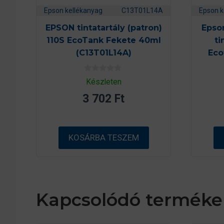
Epson kellékanyag
C13T01L14A
Epson k
EPSON tintatartály (patron)
Epson
110S EcoTank Fekete 40ml
ti
(C13T01L14A)
Eco
0
Készleten
a
z
3 702
Ft
5
-
b
ő
l
KOSÁRBA TESZEM
Kapcsolódó terméke