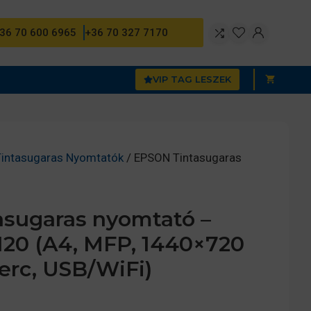
36 70 600 6965
+36 70 327 7170
VIP TAG LESZEK
 Tintasugaras Nyomtatók
/ EPSON Tintasugaras
sugaras nyomtató –
20 (A4, MFP, 1440×720
perc, USB/WiFi)