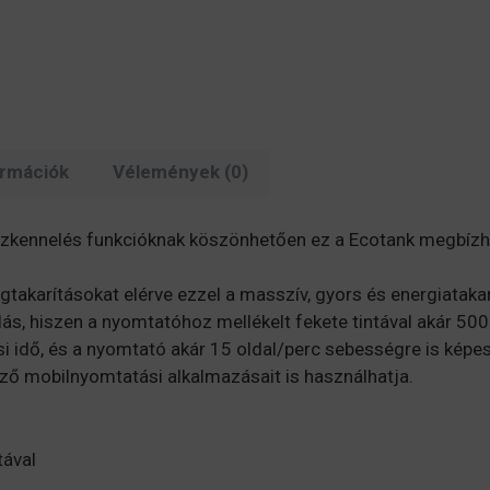
mennyiség
ormációk
Vélemények (0)
szkennelés funkcióknak köszönhetően ez a Ecotank megbízha
takarításokat elérve ezzel a masszív, gyors és energiataka
ás, hiszen a nyomtatóhoz mellékelt fekete tintával akár 500
si idő, és a nyomtató akár 15 oldal/perc sebességre is képe
ző mobilnyomtatási alkalmazásait is használhatja.
tával