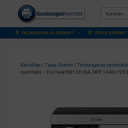
Kilépés
a
tartalomba
FELHASZNÁLÁS SZERINT
TÍPUS SZERINT
Kezdőlap
/
Típus Szerint
/
Tintasugaras nyomtató
nyomtató – EcoTank M2120 (A4, MFP, 1440×720 DP