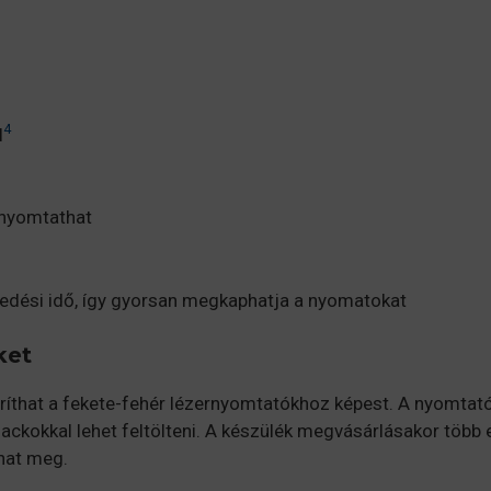
4
l
kinyomtathat
gedési idő, így gyorsan megkaphatja a nyomatokat
ket
íthat a fekete-fehér lézernyomtatókhoz képest. A nyomtatóna
ackokkal lehet feltölteni. A készülék megvásárlásakor több 
that meg.