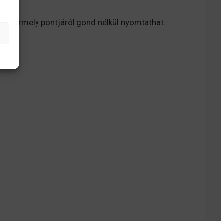
a bármely pontjáról gond nélkül nyomtathat.