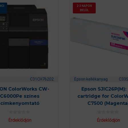
NCI
2-3 NAPON
BELÜL
C31CH76202
Epson kellékanyag
C33
ON ColorWorks CW-
Epson SJIC26P(M): 
C6000Pe színes
cartridge for Color
címkenyomtató
C7500 (Magenta
0
0
Érdeklődjön
Érdeklődjön
a
a
z
z