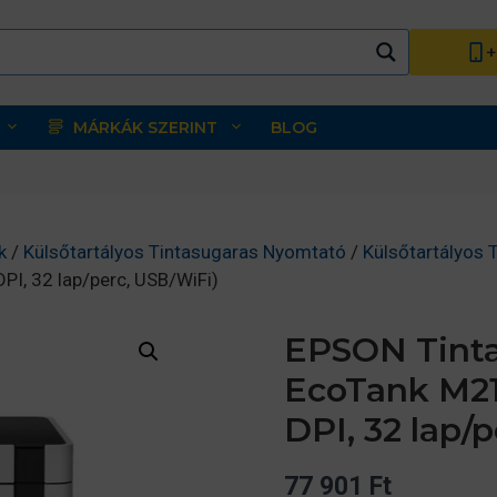
+
MÁRKÁK SZERINT
BLOG
k
/
Külsőtartályos Tintasugaras Nyomtató
/
Külsőtartályos
I, 32 lap/perc, USB/WiFi)
EPSON Tinta
EcoTank M21
DPI, 32 lap/
77 901
Ft