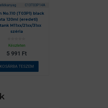
ellékanyag
C13T03P14A
 No.110 (T03P1) black
nta 120ml (eredeti)
tank M11xx/21xx/31xx
széria
0
Készleten
a
z
5 991
Ft
5
-
b
ő
KOSÁRBA TESZEM
l
k