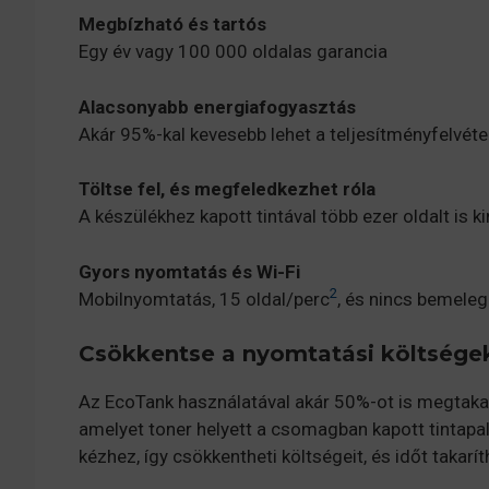
Megbízható és tartós
Egy év vagy 100 000 oldalas garancia
Alacsonyabb energiafogyasztás
Akár 95%-kal kevesebb lehet a teljesítményfelvéte
Töltse fel, és megfeledkezhet róla
A készülékhez kapott tintával több ezer oldalt is 
Gyors nyomtatás és Wi-Fi
2
Mobilnyomtatás, 15 oldal/perc
, és nincs bemele
Csökkentse a nyomtatási költsége
Az EcoTank használatával akár 50%-ot is megtakar
amelyet toner helyett a csomagban kapott tintapal
kézhez, így csökkentheti költségeit, és időt takarí