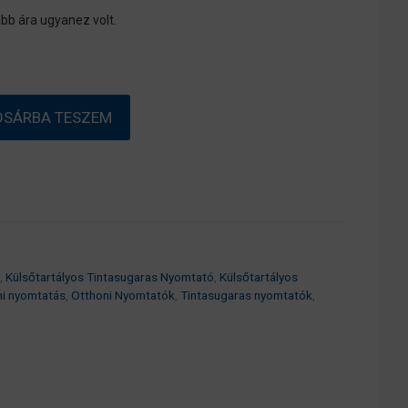
bb ára ugyanez volt.
OSÁRBA TESZEM
,
Külsőtartályos Tintasugaras Nyomtató
,
Külsőtartályos
ni nyomtatás
,
Otthoni Nyomtatók
,
Tintasugaras nyomtatók
,